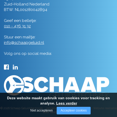
Zuid-Holland Nederland
BTW: NL001280042B94
Geef een belletje:
010 - 476 31 32
Stuur een mailtje:
info@schaapgeluid.nl
Volg ons op social media:
Deze website maakt gebruik van cookies voor tracking en
analyse.
Lees verder
© 2026 Schaap Geluidstechniek -
privacy
-
algemene voorwaarden
-
Website realisatie
Niet accepteren
Accepteer cookies
door Vanderperk Groep