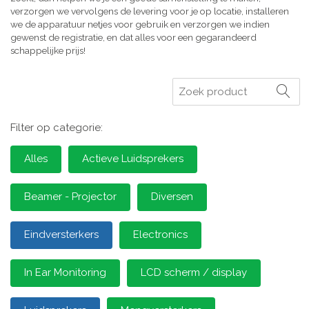
verzorgen we vervolgens de levering voor je op locatie, installeren
we de apparatuur netjes voor gebruik en verzorgen we indien
gewenst de registratie, en dat alles voor een gegarandeerd
schappelijke prijs!
Zoeken
Filter op categorie:
Alles
Actieve Luidsprekers
Beamer - Projector
Diversen
Eindversterkers
Electronics
In Ear Monitoring
LCD scherm / display