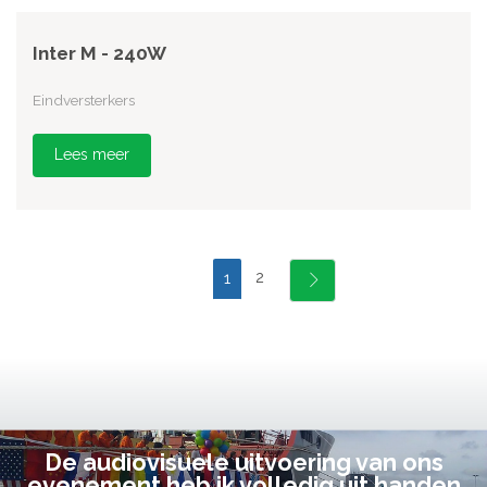
Inter M - 240W
Eindversterkers
Lees meer
2
1
De audiovisuele uitvoering van ons
evenement heb ik volledig uit handen