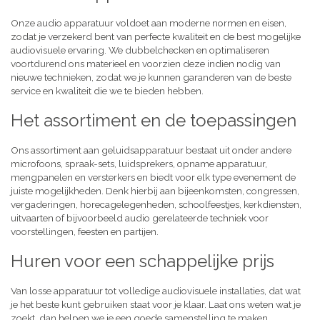
Onze audio apparatuur voldoet aan moderne normen en eisen,
zodat je verzekerd bent van perfecte kwaliteit en de best mogelijke
audiovisuele ervaring. We dubbelchecken en optimaliseren
voortdurend ons materieel en voorzien deze indien nodig van
nieuwe technieken, zodat we je kunnen garanderen van de beste
service en kwaliteit die we te bieden hebben.
Het assortiment en de toepassingen
Ons assortiment aan geluidsapparatuur bestaat uit onder andere
microfoons, spraak-sets, luidsprekers, opname apparatuur,
mengpanelen en versterkers en biedt voor elk type evenement de
juiste mogelijkheden. Denk hierbij aan bijeenkomsten, congressen,
vergaderingen, horecagelegenheden, schoolfeestjes, kerkdiensten,
uitvaarten of bijvoorbeeld audio gerelateerde techniek voor
voorstellingen, feesten en partijen.
Huren voor een schappelijke prijs
Van losse apparatuur tot volledige audiovisuele installaties, dat wat
je het beste kunt gebruiken staat voor je klaar. Laat ons weten wat je
zoekt, dan helpen we je een goede samenstelling te maken,