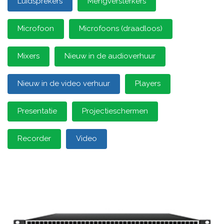
Luidsprekers
Mengversterkers
Microfoon
Microfoons (draadloos)
Mixers
Nieuw in de audioverhuur
Nieuw in de video verhuur
Players
Presentatie
Projectieschermen
Recorder
Video