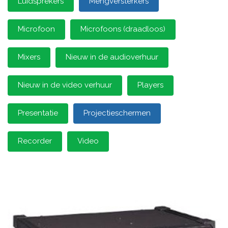
Luidsprekers
Mengversterkers
Microfoon
Microfoons (draadloos)
Mixers
Nieuw in de audioverhuur
Nieuw in de video verhuur
Players
Presentatie
Projectieschermen
Recorder
Video