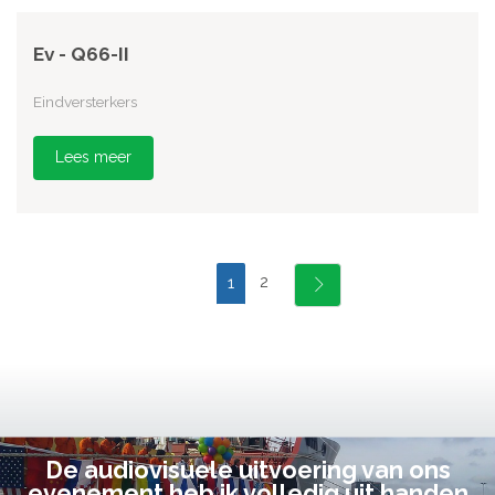
Ev - Q66-II
Eindversterkers
Lees meer
2
1
De audiovisuele uitvoering van ons
evenement heb ik volledig uit handen