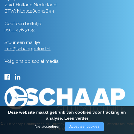
Zuid-Holland Nederland
BTW: NL001280042B94
Geef een belletje:
010 - 476 31 32
Stuur een mailtje:
info@schaapgeluid.nl
Volg ons op social media:
Deze website maakt gebruik van cookies voor tracking en
analyse.
Lees verder
© 2026 Schaap Geluidstechniek -
privacy
-
algemene voorwaarden
-
Website realisatie
Niet accepteren
Accepteer cookies
door Vanderperk Groep