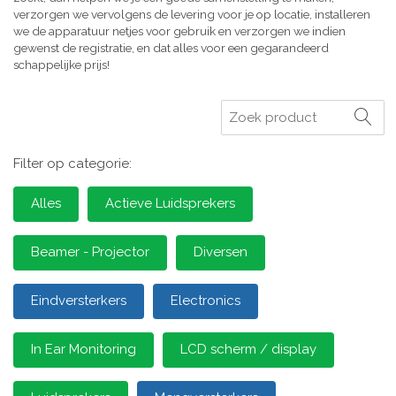
verzorgen we vervolgens de levering voor je op locatie, installeren
we de apparatuur netjes voor gebruik en verzorgen we indien
gewenst de registratie, en dat alles voor een gegarandeerd
schappelijke prijs!
Zoeken
Filter op categorie:
Alles
Actieve Luidsprekers
Beamer - Projector
Diversen
Eindversterkers
Electronics
In Ear Monitoring
LCD scherm / display