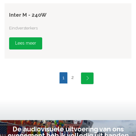
Inter M - 240W
Eindversterkers
Lees meer
2
1
De audiovisuele uitvoering van ons
evenement heb ik volledig uit handen