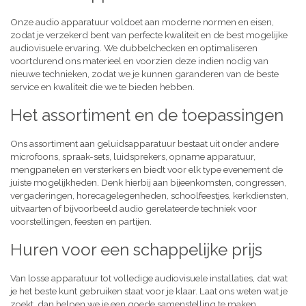
Onze audio apparatuur voldoet aan moderne normen en eisen,
zodat je verzekerd bent van perfecte kwaliteit en de best mogelijke
audiovisuele ervaring. We dubbelchecken en optimaliseren
voortdurend ons materieel en voorzien deze indien nodig van
nieuwe technieken, zodat we je kunnen garanderen van de beste
service en kwaliteit die we te bieden hebben.
Het assortiment en de toepassingen
Ons assortiment aan geluidsapparatuur bestaat uit onder andere
microfoons, spraak-sets, luidsprekers, opname apparatuur,
mengpanelen en versterkers en biedt voor elk type evenement de
juiste mogelijkheden. Denk hierbij aan bijeenkomsten, congressen,
vergaderingen, horecagelegenheden, schoolfeestjes, kerkdiensten,
uitvaarten of bijvoorbeeld audio gerelateerde techniek voor
voorstellingen, feesten en partijen.
Huren voor een schappelijke prijs
Van losse apparatuur tot volledige audiovisuele installaties, dat wat
je het beste kunt gebruiken staat voor je klaar. Laat ons weten wat je
zoekt, dan helpen we je een goede samenstelling te maken,