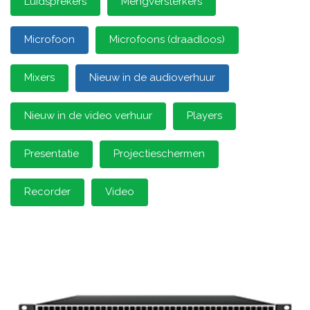
Luidsprekers
Mengversterkers
Microfoon
Microfoons (draadloos)
Mixers
Nieuw in de audioverhuur
Nieuw in de video verhuur
Players
Presentatie
Projectieschermen
Recorder
Video