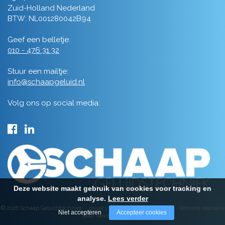
Zuid-Holland Nederland
BTW: NL001280042B94
Geef een belletje:
010 - 476 31 32
Stuur een mailtje:
info@schaapgeluid.nl
Volg ons op social media:
Deze website maakt gebruik van cookies voor tracking en
analyse.
Lees verder
© 2026 Schaap Geluidstechniek -
privacy
-
algemene voorwaarden
-
Website realisatie
Niet accepteren
Accepteer cookies
door Vanderperk Groep