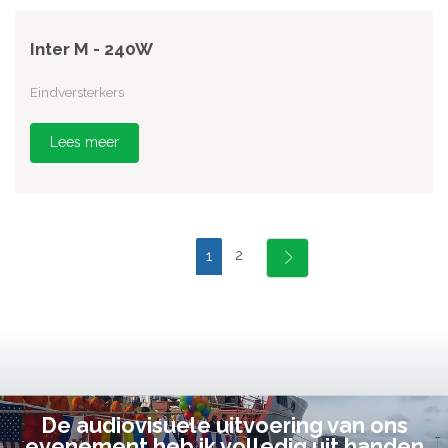
Inter M - 240W
Eindversterkers
Lees meer
2
1
De audiovisuele uitvoering van ons
evenement heb ik volledig uit handen