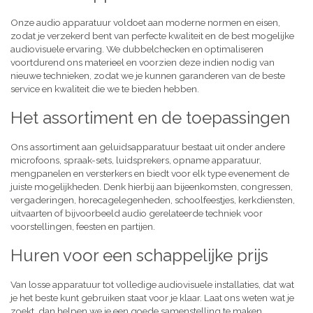
Onze audio apparatuur voldoet aan moderne normen en eisen,
zodat je verzekerd bent van perfecte kwaliteit en de best mogelijke
audiovisuele ervaring. We dubbelchecken en optimaliseren
voortdurend ons materieel en voorzien deze indien nodig van
nieuwe technieken, zodat we je kunnen garanderen van de beste
service en kwaliteit die we te bieden hebben.
Het assortiment en de toepassingen
Ons assortiment aan geluidsapparatuur bestaat uit onder andere
microfoons, spraak-sets, luidsprekers, opname apparatuur,
mengpanelen en versterkers en biedt voor elk type evenement de
juiste mogelijkheden. Denk hierbij aan bijeenkomsten, congressen,
vergaderingen, horecagelegenheden, schoolfeestjes, kerkdiensten,
uitvaarten of bijvoorbeeld audio gerelateerde techniek voor
voorstellingen, feesten en partijen.
Huren voor een schappelijke prijs
Van losse apparatuur tot volledige audiovisuele installaties, dat wat
je het beste kunt gebruiken staat voor je klaar. Laat ons weten wat je
zoekt, dan helpen we je een goede samenstelling te maken,