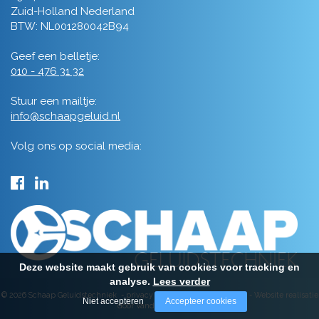
Zuid-Holland Nederland
BTW: NL001280042B94
Geef een belletje:
010 - 476 31 32
Stuur een mailtje:
info@schaapgeluid.nl
Volg ons op social media:
Deze website maakt gebruik van cookies voor tracking en
analyse.
Lees verder
© 2026 Schaap Geluidstechniek -
privacy
-
algemene voorwaarden
-
Website realisatie
Niet accepteren
Accepteer cookies
door Vanderperk Groep