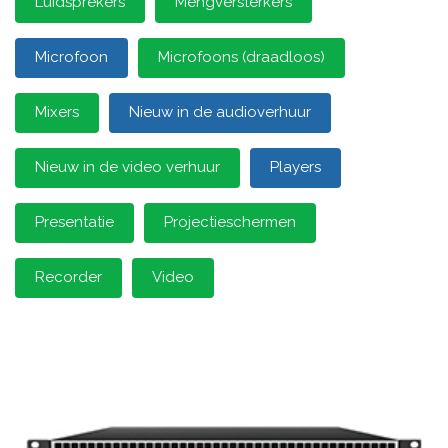
Luidsprekers
Mengversterkers
Microfoon
Microfoons (draadloos)
Mixers
Nieuw in de audioverhuur
Nieuw in de video verhuur
Players
Presentatie
Projectieschermen
Recorder
Video