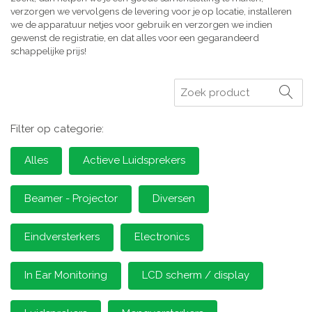
verzorgen we vervolgens de levering voor je op locatie, installeren
we de apparatuur netjes voor gebruik en verzorgen we indien
gewenst de registratie, en dat alles voor een gegarandeerd
schappelijke prijs!
Zoeken
Filter op categorie:
Alles
Actieve Luidsprekers
Beamer - Projector
Diversen
Eindversterkers
Electronics
In Ear Monitoring
LCD scherm / display