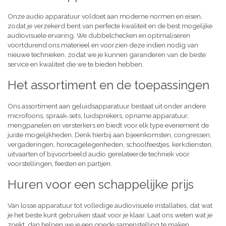
Onze audio apparatuur voldoet aan moderne normen en eisen,
zodat je verzekerd bent van perfecte kwaliteit en de best mogelijke
audiovisuele ervaring. We dubbelchecken en optimaliseren
voortdurend ons materieel en voorzien deze indien nodig van
nieuwe technieken, zodat we je kunnen garanderen van de beste
service en kwaliteit die we te bieden hebben.
Het assortiment en de toepassingen
Ons assortiment aan geluidsapparatuur bestaat uit onder andere
microfoons, spraak-sets, luidsprekers, opname apparatuur,
mengpanelen en versterkers en biedt voor elk type evenement de
juiste mogelijkheden. Denk hierbij aan bijeenkomsten, congressen,
vergaderingen, horecagelegenheden, schoolfeestjes, kerkdiensten,
uitvaarten of bijvoorbeeld audio gerelateerde techniek voor
voorstellingen, feesten en partijen.
Huren voor een schappelijke prijs
Van losse apparatuur tot volledige audiovisuele installaties, dat wat
je het beste kunt gebruiken staat voor je klaar. Laat ons weten wat je
zoekt, dan helpen we je een goede samenstelling te maken,