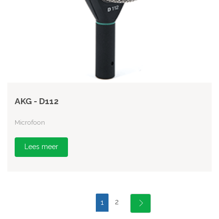
AKG - D112
Microfoon
Lees meer
2
1