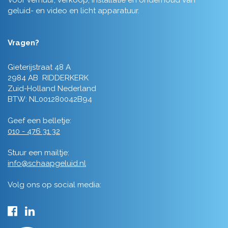
Voor verhuur, verkoop, installatie en onderhoud van
geluid- en video en licht apparatuur.
Vragen?
Gieterijstraat 48 A
2984 AB RIDDERKERK
Zuid-Holland Nederland
BTW: NL001280042B94
Geef een belletje:
010 - 476 31 32
Stuur een mailtje:
info@schaapgeluid.nl
Volg ons op social media: