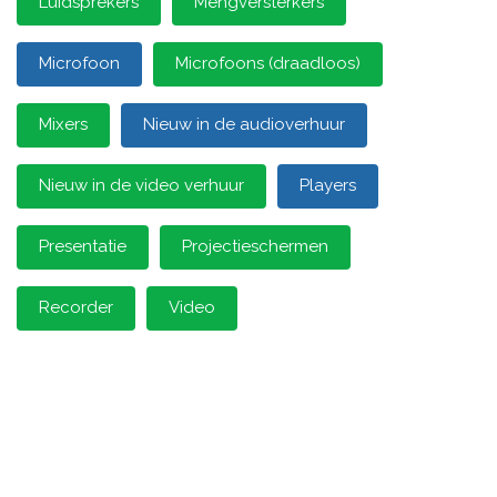
Luidsprekers
Mengversterkers
Microfoon
Microfoons (draadloos)
Mixers
Nieuw in de audioverhuur
Nieuw in de video verhuur
Players
Presentatie
Projectieschermen
Recorder
Video