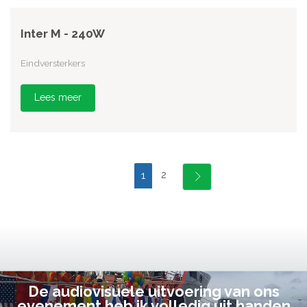
Inter M - 240W
Eindversterkers
Lees meer
2
1
De audiovisuele uitvoering van ons
evenement heb ik volledig uit handen