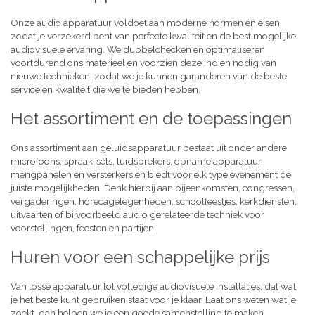
Onze audio apparatuur voldoet aan moderne normen en eisen,
zodat je verzekerd bent van perfecte kwaliteit en de best mogelijke
audiovisuele ervaring. We dubbelchecken en optimaliseren
voortdurend ons materieel en voorzien deze indien nodig van
nieuwe technieken, zodat we je kunnen garanderen van de beste
service en kwaliteit die we te bieden hebben.
Het assortiment en de toepassingen
Ons assortiment aan geluidsapparatuur bestaat uit onder andere
microfoons, spraak-sets, luidsprekers, opname apparatuur,
mengpanelen en versterkers en biedt voor elk type evenement de
juiste mogelijkheden. Denk hierbij aan bijeenkomsten, congressen,
vergaderingen, horecagelegenheden, schoolfeestjes, kerkdiensten,
uitvaarten of bijvoorbeeld audio gerelateerde techniek voor
voorstellingen, feesten en partijen.
Huren voor een schappelijke prijs
Van losse apparatuur tot volledige audiovisuele installaties, dat wat
je het beste kunt gebruiken staat voor je klaar. Laat ons weten wat je
zoekt, dan helpen we je een goede samenstelling te maken,