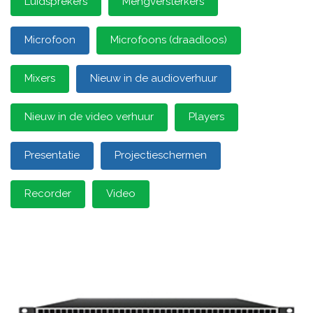
Luidsprekers
Mengversterkers
Microfoon
Microfoons (draadloos)
Mixers
Nieuw in de audioverhuur
Nieuw in de video verhuur
Players
Presentatie
Projectieschermen
Recorder
Video