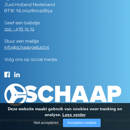
Zuid-Holland Nederland
BTW: NL001280042B94
Geef een belletje:
010 - 476 31 32
Stuur een mailtje:
info@schaapgeluid.nl
Volg ons op social media:
Deze website maakt gebruik van cookies voor tracking en
analyse.
Lees verder
© 2026 Schaap Geluidstechniek -
privacy
-
algemene voorwaarden
-
Website realisatie
Niet accepteren
Accepteer cookies
door Vanderperk Groep