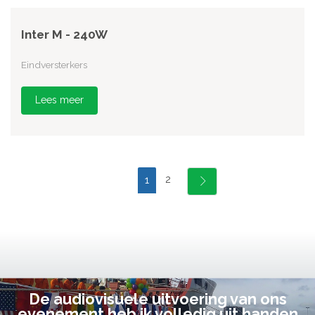
Inter M - 240W
Eindversterkers
Lees meer
2
1
De audiovisuele uitvoering van ons
evenement heb ik volledig uit handen