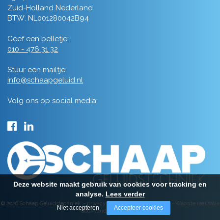
Zuid-Holland Nederland
BTW: NL001280042B94
Geef een belletje:
010 - 476 31 32
Stuur een mailtje:
info@schaapgeluid.nl
Volg ons op social media:
Deze website maakt gebruik van cookies voor tracking en
analyse.
Lees verder
© 2026 Schaap Geluidstechniek -
privacy
-
algemene voorwaarden
-
Website realisatie
Niet accepteren
Accepteer cookies
door Vanderperk Groep