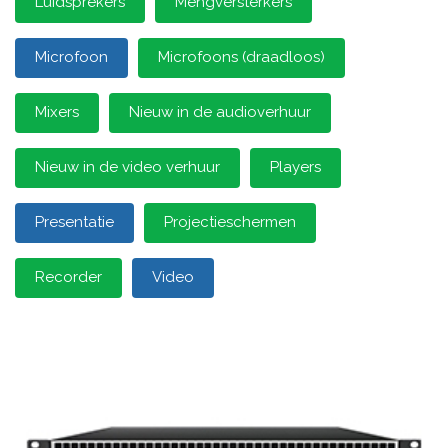
Luidsprekers
Mengversterkers
Microfoon
Microfoons (draadloos)
Mixers
Nieuw in de audioverhuur
Nieuw in de video verhuur
Players
Presentatie
Projectieschermen
Recorder
Video