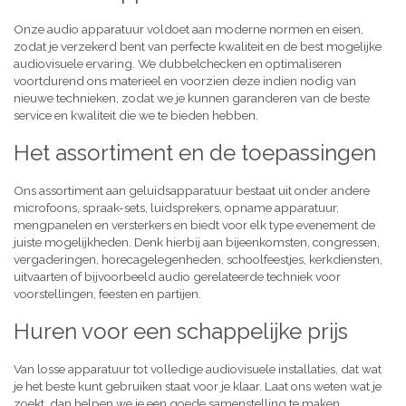
Onze audio apparatuur voldoet aan moderne normen en eisen,
zodat je verzekerd bent van perfecte kwaliteit en de best mogelijke
audiovisuele ervaring. We dubbelchecken en optimaliseren
voortdurend ons materieel en voorzien deze indien nodig van
nieuwe technieken, zodat we je kunnen garanderen van de beste
service en kwaliteit die we te bieden hebben.
Het assortiment en de toepassingen
Ons assortiment aan geluidsapparatuur bestaat uit onder andere
microfoons, spraak-sets, luidsprekers, opname apparatuur,
mengpanelen en versterkers en biedt voor elk type evenement de
juiste mogelijkheden. Denk hierbij aan bijeenkomsten, congressen,
vergaderingen, horecagelegenheden, schoolfeestjes, kerkdiensten,
uitvaarten of bijvoorbeeld audio gerelateerde techniek voor
voorstellingen, feesten en partijen.
Huren voor een schappelijke prijs
Van losse apparatuur tot volledige audiovisuele installaties, dat wat
je het beste kunt gebruiken staat voor je klaar. Laat ons weten wat je
zoekt, dan helpen we je een goede samenstelling te maken,