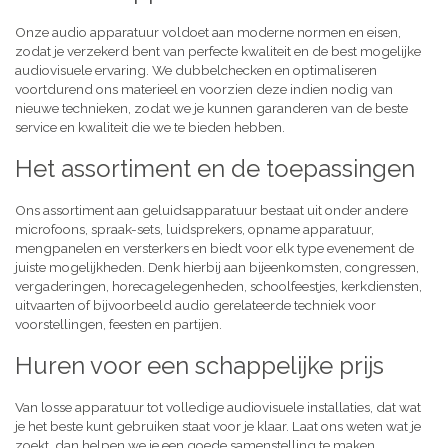
Onze audio apparatuur voldoet aan moderne normen en eisen,
zodat je verzekerd bent van perfecte kwaliteit en de best mogelijke
audiovisuele ervaring. We dubbelchecken en optimaliseren
voortdurend ons materieel en voorzien deze indien nodig van
nieuwe technieken, zodat we je kunnen garanderen van de beste
service en kwaliteit die we te bieden hebben.
Het assortiment en de toepassingen
Ons assortiment aan geluidsapparatuur bestaat uit onder andere
microfoons, spraak-sets, luidsprekers, opname apparatuur,
mengpanelen en versterkers en biedt voor elk type evenement de
juiste mogelijkheden. Denk hierbij aan bijeenkomsten, congressen,
vergaderingen, horecagelegenheden, schoolfeestjes, kerkdiensten,
uitvaarten of bijvoorbeeld audio gerelateerde techniek voor
voorstellingen, feesten en partijen.
Huren voor een schappelijke prijs
Van losse apparatuur tot volledige audiovisuele installaties, dat wat
je het beste kunt gebruiken staat voor je klaar. Laat ons weten wat je
zoekt, dan helpen we je een goede samenstelling te maken,