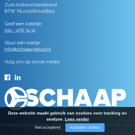
Zuid-Holland Nederland
BTW: NL001280042B94
Geef een belletje:
010 - 476 31 32
Stuur een mailtje:
info@schaapgeluid.nl
Volg ons op social media:
Deze website maakt gebruik van cookies voor tracking en
analyse.
Lees verder
© 2026 Schaap Geluidstechniek -
privacy
-
algemene voorwaarden
-
Website realisatie
Niet accepteren
Accepteer cookies
door Vanderperk Groep