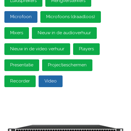
Luidsprekers
Mengversterkers
Microfoon
Microfoons (draadloos)
Mixers
Nieuw in de audioverhuur
Nieuw in de video verhuur
Players
Presentatie
Projectieschermen
Recorder
Video