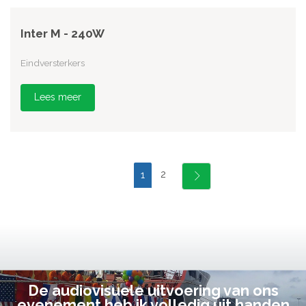
Inter M - 240W
Eindversterkers
Lees meer
2
1
De audiovisuele uitvoering van ons
evenement heb ik volledig uit handen