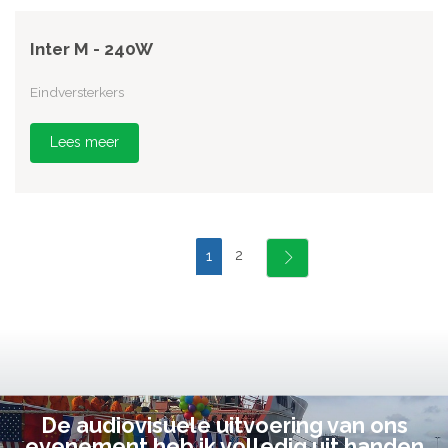
Inter M - 240W
Eindversterkers
Lees meer
2
1
De audiovisuele uitvoering van ons
evenement heb ik volledig uit handen