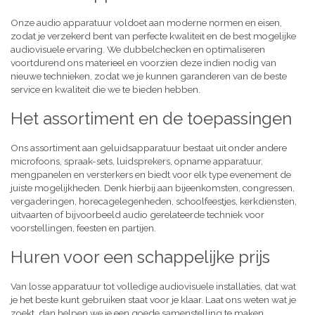
Onze audio apparatuur voldoet aan moderne normen en eisen,
zodat je verzekerd bent van perfecte kwaliteit en de best mogelijke
audiovisuele ervaring. We dubbelchecken en optimaliseren
voortdurend ons materieel en voorzien deze indien nodig van
nieuwe technieken, zodat we je kunnen garanderen van de beste
service en kwaliteit die we te bieden hebben.
Het assortiment en de toepassingen
Ons assortiment aan geluidsapparatuur bestaat uit onder andere
microfoons, spraak-sets, luidsprekers, opname apparatuur,
mengpanelen en versterkers en biedt voor elk type evenement de
juiste mogelijkheden. Denk hierbij aan bijeenkomsten, congressen,
vergaderingen, horecagelegenheden, schoolfeestjes, kerkdiensten,
uitvaarten of bijvoorbeeld audio gerelateerde techniek voor
voorstellingen, feesten en partijen.
Huren voor een schappelijke prijs
Van losse apparatuur tot volledige audiovisuele installaties, dat wat
je het beste kunt gebruiken staat voor je klaar. Laat ons weten wat je
zoekt, dan helpen we je een goede samenstelling te maken,