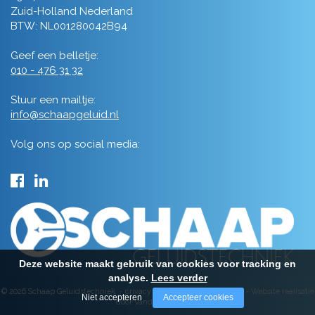
Zuid-Holland Nederland
BTW: NL001280042B94
Geef een belletje:
010 - 476 31 32
Stuur een mailtje:
info@schaapgeluid.nl
Volg ons op social media:
Deze website maakt gebruik van cookies voor tracking en
analyse.
Lees verder
© 2026 Schaap Geluidstechniek -
privacy
-
algemene voorwaarden
-
Website realisatie
Niet accepteren
Accepteer cookies
door Vanderperk Groep