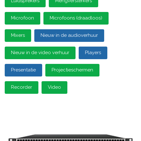
Luidsprekers
Mengversterkers
Microfoon
Microfoons (draadloos)
Mixers
Nieuw in de audioverhuur
Nieuw in de video verhuur
Players
Presentatie
Projectieschermen
Recorder
Video