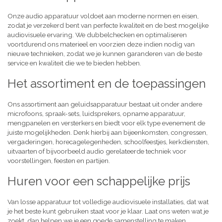
Onze audio apparatuur voldoet aan moderne normen en eisen,
zodat je verzekerd bent van perfecte kwaliteit en de best mogelijke
audiovisuele ervaring. We dubbelchecken en optimaliseren
voortdurend ons materieel en voorzien deze indien nodig van
nieuwe technieken, zodat we je kunnen garanderen van de beste
service en kwaliteit die we te bieden hebben.
Het assortiment en de toepassingen
Ons assortiment aan geluidsapparatuur bestaat uit onder andere
microfoons, spraak-sets, luidsprekers, opname apparatuur,
mengpanelen en versterkers en biedt voor elk type evenement de
juiste mogelijkheden. Denk hierbij aan bijeenkomsten, congressen,
vergaderingen, horecagelegenheden, schoolfeestjes, kerkdiensten,
uitvaarten of bijvoorbeeld audio gerelateerde techniek voor
voorstellingen, feesten en partijen.
Huren voor een schappelijke prijs
Van losse apparatuur tot volledige audiovisuele installaties, dat wat
je het beste kunt gebruiken staat voor je klaar. Laat ons weten wat je
zoekt, dan helpen we je een goede samenstelling te maken,