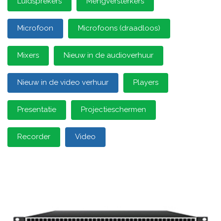
Luidsprekers
Mengversterkers
Microfoon
Microfoons (draadloos)
Mixers
Nieuw in de audioverhuur
Nieuw in de video verhuur
Players
Presentatie
Projectieschermen
Recorder
Video