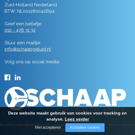
Zuid-Holland Nederland
BTW: NL001280042B94
Geef een belletje:
010 - 476 31 32
Stuur een mailtje:
info@schaapgeluid.nl
Volg ons op social media:
Deze website maakt gebruik van cookies voor tracking en
analyse.
Lees verder
© 2026 Schaap Geluidstechniek -
privacy
-
algemene voorwaarden
-
Website realisatie
Niet accepteren
Accepteer cookies
door Vanderperk Groep