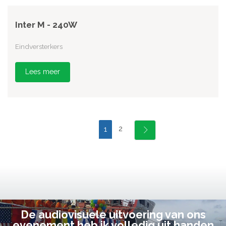
Inter M - 240W
Eindversterkers
Lees meer
2
1
De audiovisuele uitvoering van ons
evenement heb ik volledig uit handen