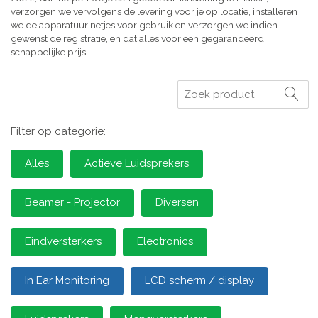
verzorgen we vervolgens de levering voor je op locatie, installeren
we de apparatuur netjes voor gebruik en verzorgen we indien
gewenst de registratie, en dat alles voor een gegarandeerd
schappelijke prijs!
Zoeken
Filter op categorie:
Alles
Actieve Luidsprekers
Beamer - Projector
Diversen
Eindversterkers
Electronics
In Ear Monitoring
LCD scherm / display