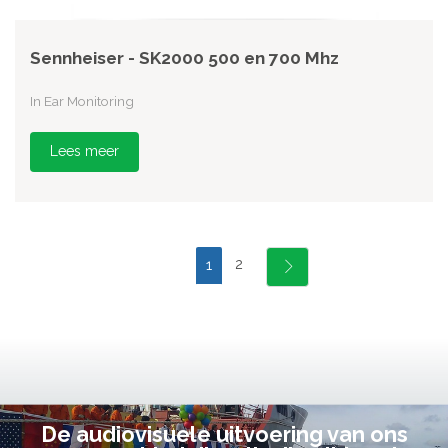
Sennheiser - SK2000 500 en 700 Mhz
In Ear Monitoring
Lees meer
2
1
De audiovisuele uitvoering van ons