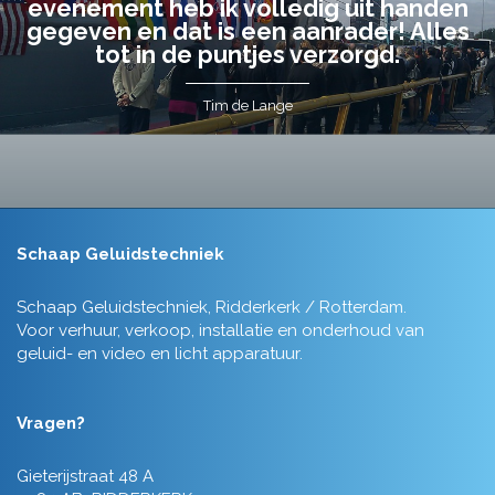
evenement heb ik volledig uit handen
gegeven en dat is een aanrader! Alles
tot in de puntjes verzorgd.
Tim de Lange
Schaap Geluidstechniek
Schaap Geluidstechniek, Ridderkerk / Rotterdam.
Voor verhuur, verkoop, installatie en onderhoud van
geluid- en video en licht apparatuur.
Vragen?
Gieterijstraat 48 A