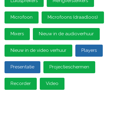
Luidsprekers
Mengversterkers
Microfoon
Microfoons (draadloos)
Mixers
Nieuw in de audioverhuur
Nieuw in de video verhuur
Players
Presentatie
Projectieschermen
Recorder
Video