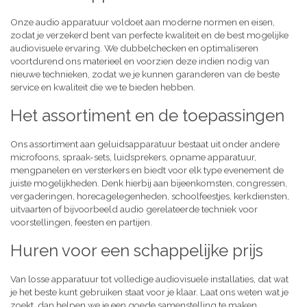
Onze audio apparatuur voldoet aan moderne normen en eisen,
zodat je verzekerd bent van perfecte kwaliteit en de best mogelijke
audiovisuele ervaring. We dubbelchecken en optimaliseren
voortdurend ons materieel en voorzien deze indien nodig van
nieuwe technieken, zodat we je kunnen garanderen van de beste
service en kwaliteit die we te bieden hebben.
Het assortiment en de toepassingen
Ons assortiment aan geluidsapparatuur bestaat uit onder andere
microfoons, spraak-sets, luidsprekers, opname apparatuur,
mengpanelen en versterkers en biedt voor elk type evenement de
juiste mogelijkheden. Denk hierbij aan bijeenkomsten, congressen,
vergaderingen, horecagelegenheden, schoolfeestjes, kerkdiensten,
uitvaarten of bijvoorbeeld audio gerelateerde techniek voor
voorstellingen, feesten en partijen.
Huren voor een schappelijke prijs
Van losse apparatuur tot volledige audiovisuele installaties, dat wat
je het beste kunt gebruiken staat voor je klaar. Laat ons weten wat je
zoekt, dan helpen we je een goede samenstelling te maken,