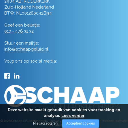
2984 AB RIDDERKERK
Zuid-Holland Nederland
BTW: NL001280042B94
Geef een belletje:
010 - 476 31 32
Stuur een mailtje:
info@schaapgeluid.nl
Volg ons op social media:
Deze website maakt gebruik van cookies voor tracking en
analyse.
Lees verder
© 2026 Schaap Geluidstechniek -
privacy
-
algemene voorwaarden
-
Website realisatie
Niet accepteren
Accepteer cookies
door Vanderperk Groep