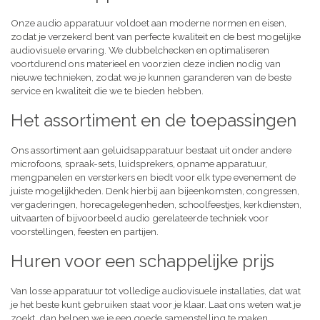
Onze audio apparatuur voldoet aan moderne normen en eisen,
zodat je verzekerd bent van perfecte kwaliteit en de best mogelijke
audiovisuele ervaring. We dubbelchecken en optimaliseren
voortdurend ons materieel en voorzien deze indien nodig van
nieuwe technieken, zodat we je kunnen garanderen van de beste
service en kwaliteit die we te bieden hebben.
Het assortiment en de toepassingen
Ons assortiment aan geluidsapparatuur bestaat uit onder andere
microfoons, spraak-sets, luidsprekers, opname apparatuur,
mengpanelen en versterkers en biedt voor elk type evenement de
juiste mogelijkheden. Denk hierbij aan bijeenkomsten, congressen,
vergaderingen, horecagelegenheden, schoolfeestjes, kerkdiensten,
uitvaarten of bijvoorbeeld audio gerelateerde techniek voor
voorstellingen, feesten en partijen.
Huren voor een schappelijke prijs
Van losse apparatuur tot volledige audiovisuele installaties, dat wat
je het beste kunt gebruiken staat voor je klaar. Laat ons weten wat je
zoekt, dan helpen we je een goede samenstelling te maken,