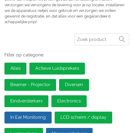
verzorgen we vervolgens de levering voor je op locatie, installeren
we de apparatuur netjes voor gebruik en verzorgen we indien
gewenst de registratie, en dat alles voor een gegarandeerd
schappelijke prijs!
Zoeken
Filter op categorie:
Alles
Actieve Luidsprekers
Beamer - Projector
Diversen
Eindversterkers
Electronics
In Ear Monitoring
LCD scherm / display