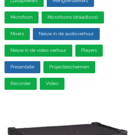
Luidsprekers
Mengversterkers
Microfoon
Microfoons (draadloos)
Mixers
Nieuw in de audioverhuur
Nieuw in de video verhuur
Players
Presentatie
Projectieschermen
Recorder
Video