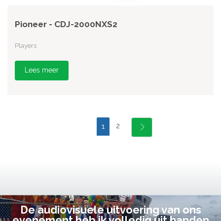
Pioneer - CDJ-2000NXS2
Players
Lees meer
2
1
De audiovisuele uitvoering van ons
evenement heb ik volledig uit handen