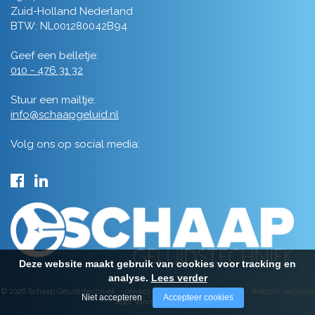
Zuid-Holland Nederland
BTW: NL001280042B94
Geef een belletje:
010 - 476 31 32
Stuur een mailtje:
info@schaapgeluid.nl
Volg ons op social media:
Deze website maakt gebruik van cookies voor tracking en
analyse.
Lees verder
© 2026 Schaap Geluidstechniek -
privacy
-
algemene voorwaarden
-
Website realisatie
Niet accepteren
Accepteer cookies
door Vanderperk Groep