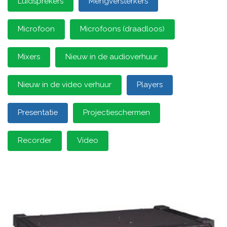
Luidsprekers
Mengversterkers
Microfoon
Microfoons (draadloos)
Mixers
Nieuw in de audioverhuur
Nieuw in de video verhuur
Players
Presentatie
Projectieschermen
Recorder
Video