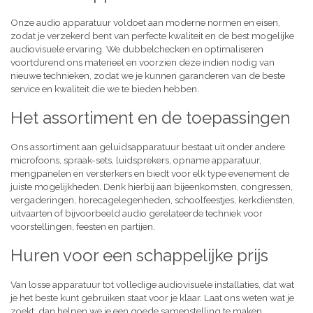
Onze audio apparatuur voldoet aan moderne normen en eisen,
zodat je verzekerd bent van perfecte kwaliteit en de best mogelijke
audiovisuele ervaring. We dubbelchecken en optimaliseren
voortdurend ons materieel en voorzien deze indien nodig van
nieuwe technieken, zodat we je kunnen garanderen van de beste
service en kwaliteit die we te bieden hebben.
Het assortiment en de toepassingen
Ons assortiment aan geluidsapparatuur bestaat uit onder andere
microfoons, spraak-sets, luidsprekers, opname apparatuur,
mengpanelen en versterkers en biedt voor elk type evenement de
juiste mogelijkheden. Denk hierbij aan bijeenkomsten, congressen,
vergaderingen, horecagelegenheden, schoolfeestjes, kerkdiensten,
uitvaarten of bijvoorbeeld audio gerelateerde techniek voor
voorstellingen, feesten en partijen.
Huren voor een schappelijke prijs
Van losse apparatuur tot volledige audiovisuele installaties, dat wat
je het beste kunt gebruiken staat voor je klaar. Laat ons weten wat je
zoekt, dan helpen we je een goede samenstelling te maken,