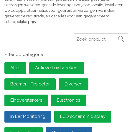
verzorgen we vervolgens de levering voor je op locatie, installeren
we de apparatuur netjes voor gebruik en verzorgen we indien
gewenst de registratie, en dat alles voor een gegarandeerd
schappelijke prijs!
Zoeken
Filter op categorie:
Alles
Actieve Luidsprekers
Beamer - Projector
Diversen
Eindversterkers
Electronics
In Ear Monitoring
LCD scherm / display