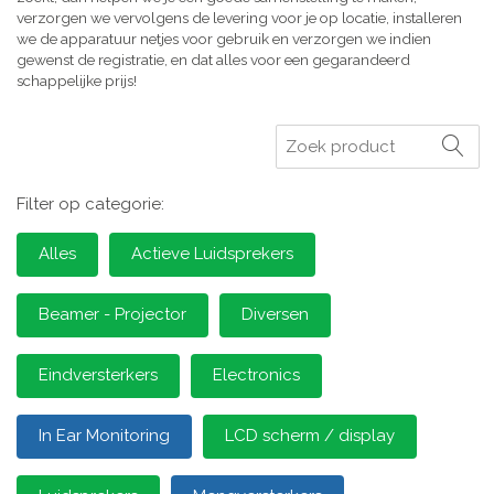
verzorgen we vervolgens de levering voor je op locatie, installeren
we de apparatuur netjes voor gebruik en verzorgen we indien
gewenst de registratie, en dat alles voor een gegarandeerd
schappelijke prijs!
Zoeken
Filter op categorie:
Alles
Actieve Luidsprekers
Beamer - Projector
Diversen
Eindversterkers
Electronics
In Ear Monitoring
LCD scherm / display