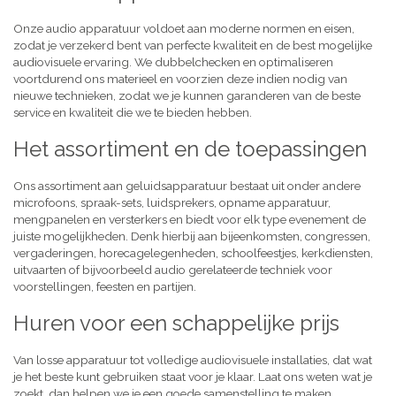
Onze audio apparatuur voldoet aan moderne normen en eisen,
zodat je verzekerd bent van perfecte kwaliteit en de best mogelijke
audiovisuele ervaring. We dubbelchecken en optimaliseren
voortdurend ons materieel en voorzien deze indien nodig van
nieuwe technieken, zodat we je kunnen garanderen van de beste
service en kwaliteit die we te bieden hebben.
Het assortiment en de toepassingen
Ons assortiment aan geluidsapparatuur bestaat uit onder andere
microfoons, spraak-sets, luidsprekers, opname apparatuur,
mengpanelen en versterkers en biedt voor elk type evenement de
juiste mogelijkheden. Denk hierbij aan bijeenkomsten, congressen,
vergaderingen, horecagelegenheden, schoolfeestjes, kerkdiensten,
uitvaarten of bijvoorbeeld audio gerelateerde techniek voor
voorstellingen, feesten en partijen.
Huren voor een schappelijke prijs
Van losse apparatuur tot volledige audiovisuele installaties, dat wat
je het beste kunt gebruiken staat voor je klaar. Laat ons weten wat je
zoekt, dan helpen we je een goede samenstelling te maken,