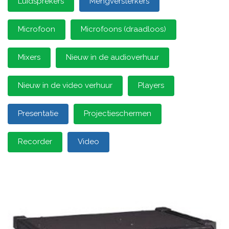
Luidsprekers
Mengversterkers
Microfoon
Microfoons (draadloos)
Mixers
Nieuw in de audioverhuur
Nieuw in de video verhuur
Players
Presentatie
Projectieschermen
Recorder
Video