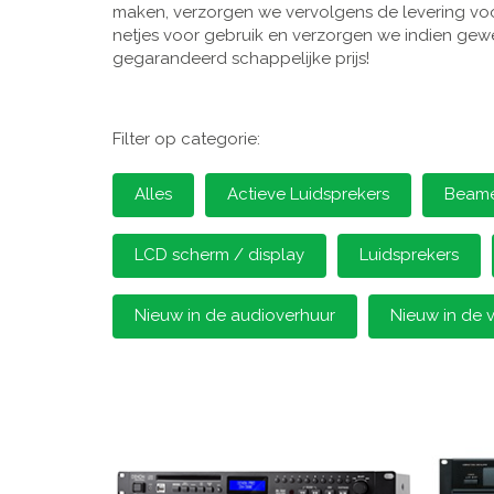
maken, verzorgen we vervolgens de levering voor
netjes voor gebruik en verzorgen we indien gewen
gegarandeerd schappelijke prijs!
Filter op categorie:
Alles
Actieve Luidsprekers
Beamer
LCD scherm / display
Luidsprekers
Nieuw in de audioverhuur
Nieuw in de 