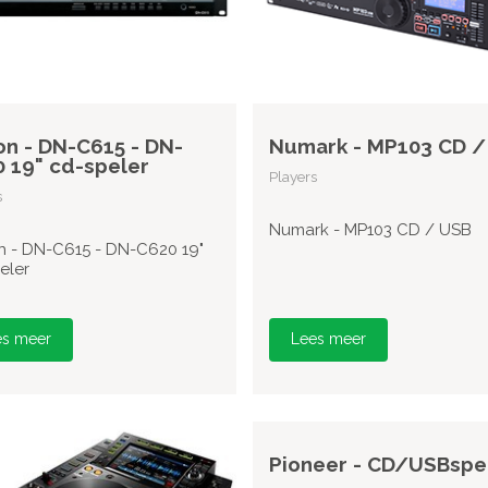
n - DN-C615 - DN-
Numark - MP103 CD /
 19" cd-speler
Players
s
Numark - MP103 CD / USB
 - DN-C615 - DN-C620 19"
eler
es meer
Lees meer
Pioneer - CD/USBspe