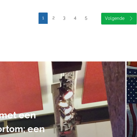
1
2
3
4
5
suele uitvoering van ons evene
handen gegeven en dat is een a