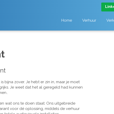
Link
Home
Verhuur
Ver
t
nt
 bijna zover. Je hebt er zin in, maar je moet
grijks. Je weet dat het al geregeld had kunnen
men..
n wat ons te doen staat. Ons uitgebreide
arant voor dé oplossing, middels de verhuur