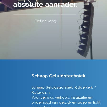
Schaap Geluidstechniek
Schaap Geluidstechniek, Ridderkerk /
Rotterdam.
Voor verhuur, verkoop, installatie en
onderhoud van geluid- en video en licht