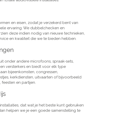
 totale audiovisuele installaties.
men en eisen, zodat je verzekerd bent van
suele ervaring. We dubbelchecken en
rzien deze indien nodig van nieuwe technieken,
vice en kwaliteit die we te bieden hebben.
ingen
it onder andere microfoons, spraak-sets,
n versterkers en biedt voor elk type
j aan bijeenkomsten, congressen,
es, kerkdiensten, uitvaarten of bijvoorbeeld
 feesten en partijen.
ijs
nstallaties, dat wat je het beste kunt gebruiken
, dan helpen we je een goede samenstelling te