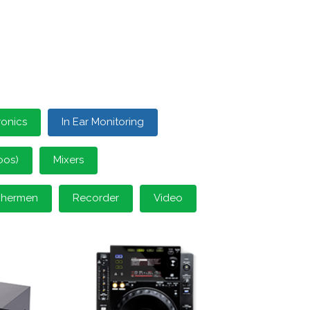
ronics
In Ear Monitoring
oos)
Mixers
schermen
Recorder
Video