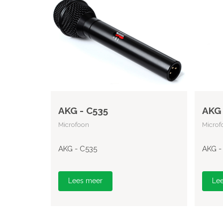
AKG - C535
AKG 
Microfoon
Microf
AKG - C535
AKG -
Lees meer
Le