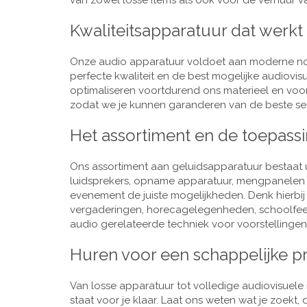
van zowel losse items als ook voor de verhuur van
Kwaliteitsapparatuur dat werkt
Onze audio apparatuur voldoet aan moderne nor
perfecte kwaliteit en de best mogelijke audiovi
optimaliseren voortdurend ons materieel en voo
zodat we je kunnen garanderen van de beste ser
Het assortiment en de toepass
Ons assortiment aan geluidsapparatuur bestaat u
luidsprekers, opname apparatuur, mengpanelen e
evenement de juiste mogelijkheden. Denk hierbi
vergaderingen, horecagelegenheden, schoolfeestj
audio gerelateerde techniek voor voorstellingen,
Huren voor een schappelijke pr
Van losse apparatuur tot volledige audiovisuele i
staat voor je klaar. Laat ons weten wat je zoekt