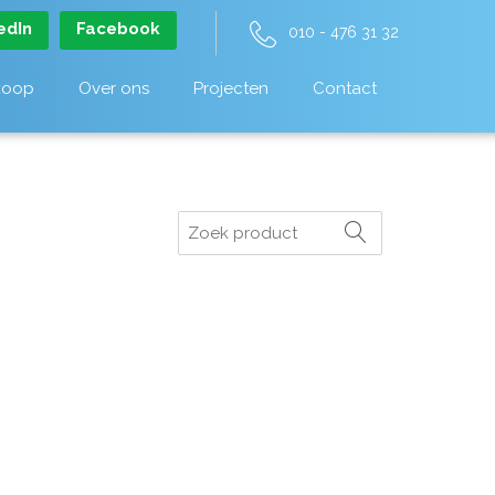
edIn
Facebook
010 - 476 31 32
koop
Over ons
Projecten
Contact
Zoeken