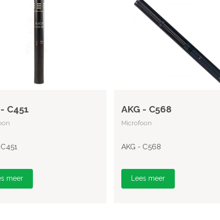
- C451
AKG - C568
oon
Microfoon
 C451
AKG - C568
es meer
Lees meer