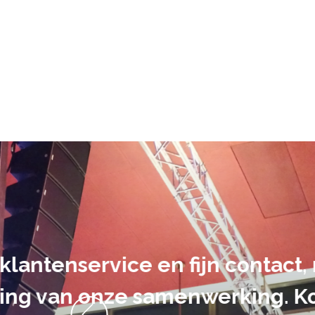
De audiovi
volledig uit 