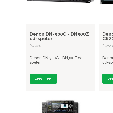
Denon DN-300C - DN300Z
Deno
cd-speler
C620
Players
Player
Denon DN-300C - DN300Z cd-
Denon
speler
cd-sp
Lees meer
Le