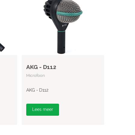
AKG - D112
Microfoon
AKG - D112
Lees meer