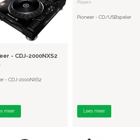
Players
Pioneer - CD/USBspeler
eer - CDJ-2000NXS2
s
er - CDJ-2000NXS2
es meer
Lees meer