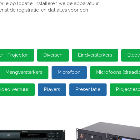
 je op locatie, installeren we de apparatuur
st de registratie, en dat alles voor een
 - Projector
Diversen
Eindversterkers
Elect
Mengversterkers
Microfoon
Microfoons (draadl
video verhuur
Players
Presentatie
Projectie