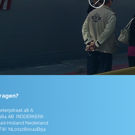
ragen?
eterijstraat 48 A
984 AB RIDDERKERK
uid-Holland Nederland
TW: NL001280042B94