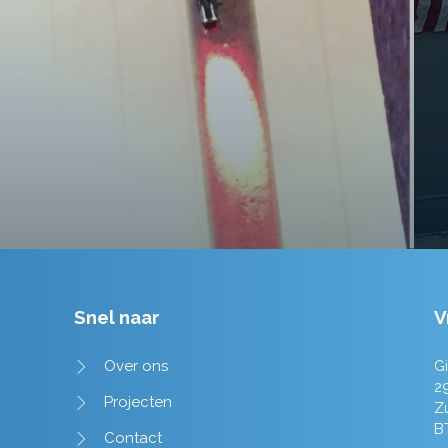
tot in de puntjes verzorgd.
Tim de Lange
Snel naar
V
Over ons
Gi
2
Projecten
Z
B
Contact