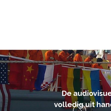
ment heb ik
anrader! Alles