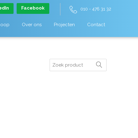
edIn
Facebook
010 - 476 31 32
koop
Over ons
Projecten
Contact
Zoeken