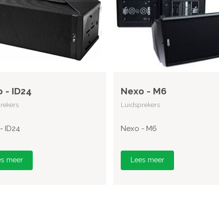
 - ID24
Nexo - M6
rekers
Luidsprekers
- ID24
Nexo - M6
es meer
Lees meer