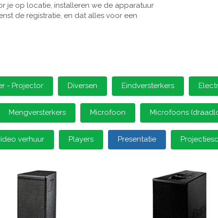
 je op locatie, installeren we de apparatuur
st de registratie, en dat alles voor een
 - Projector
Diversen
Eindversterkers
Elect
Mengversterkers
Microfoon
Microfoons (draadl
video verhuur
Players
Presentatie
Projectie