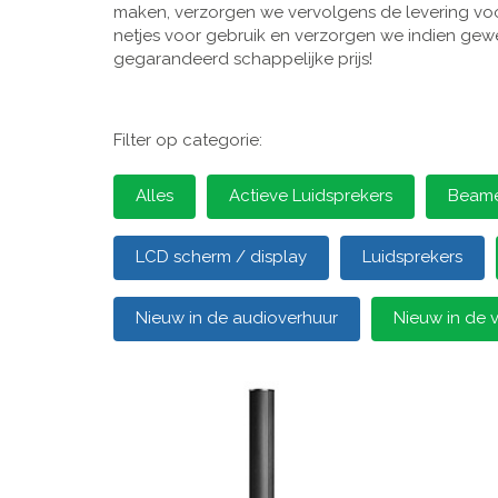
maken, verzorgen we vervolgens de levering voor
netjes voor gebruik en verzorgen we indien gewen
gegarandeerd schappelijke prijs!
Filter op categorie:
Alles
Actieve Luidsprekers
Beamer
LCD scherm / display
Luidsprekers
Nieuw in de audioverhuur
Nieuw in de 