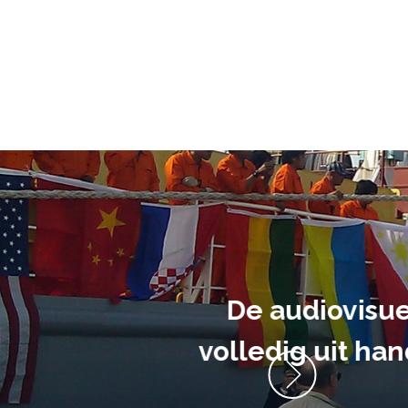
ment heb ik
anrader! Alles