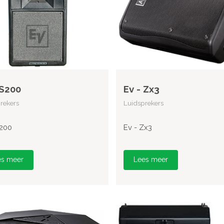
 S200
Ev - Zx3
rekers
Luidsprekers
S200
Ev - Zx3
es meer
Lees meer