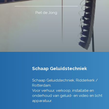
Schaap Geluidstechniek
Schaap Geluidstechniek, Ridderkerk /
Rotterdam.
Voor verhuur, verkoop, installatie en
onderhoud van geluid- en video en licht
apparatuur.