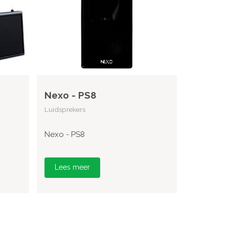
Nexo - PS8
Luidsprekers
Nexo - PS8
Lees meer