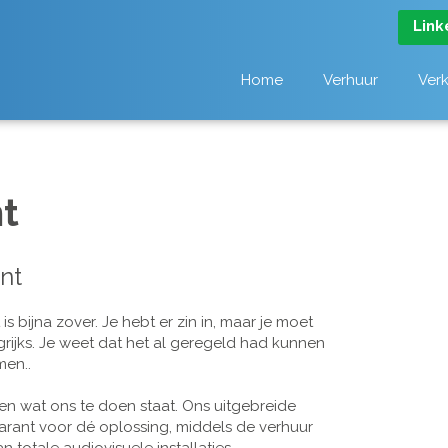
Link
Home
Verhuur
Ver
t
nt
 bijna zover. Je hebt er zin in, maar je moet
grijks. Je weet dat het al geregeld had kunnen
men..
n wat ons te doen staat. Ons uitgebreide
arant voor dé oplossing, middels de verhuur