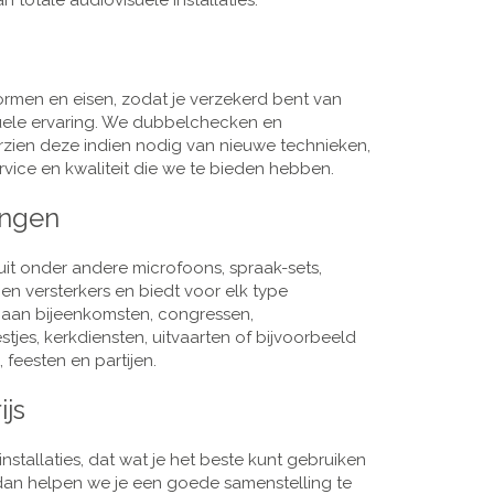
 totale audiovisuele installaties.
men en eisen, zodat je verzekerd bent van
suele ervaring. We dubbelchecken en
rzien deze indien nodig van nieuwe technieken,
vice en kwaliteit die we te bieden hebben.
ingen
it onder andere microfoons, spraak-sets,
n versterkers en biedt voor elk type
j aan bijeenkomsten, congressen,
es, kerkdiensten, uitvaarten of bijvoorbeeld
 feesten en partijen.
ijs
nstallaties, dat wat je het beste kunt gebruiken
, dan helpen we je een goede samenstelling te