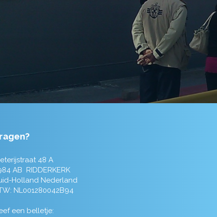
ragen?
eterijstraat 48 A
984 AB RIDDERKERK
uid-Holland Nederland
TW: NL001280042B94
ef een belletje: