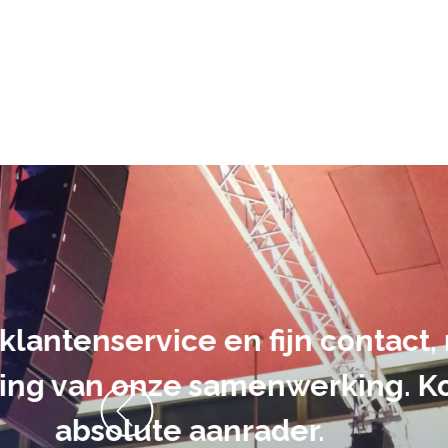
De audiovi
volledig uit 