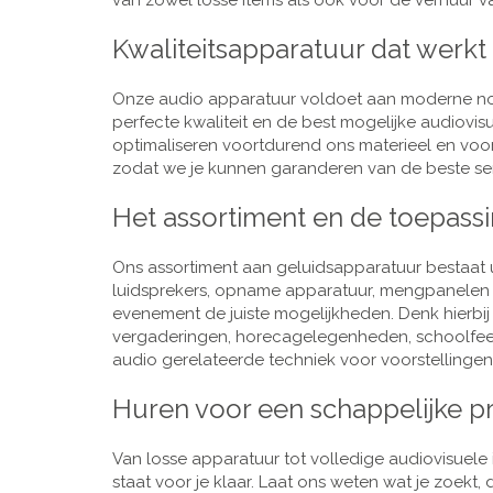
van zowel losse items als ook voor de verhuur van
Kwaliteitsapparatuur dat werkt
Onze audio apparatuur voldoet aan moderne nor
perfecte kwaliteit en de best mogelijke audiovi
optimaliseren voortdurend ons materieel en voo
zodat we je kunnen garanderen van de beste ser
Het assortiment en de toepass
Ons assortiment aan geluidsapparatuur bestaat u
luidsprekers, opname apparatuur, mengpanelen e
evenement de juiste mogelijkheden. Denk hierbi
vergaderingen, horecagelegenheden, schoolfeestj
audio gerelateerde techniek voor voorstellingen,
Huren voor een schappelijke pr
Van losse apparatuur tot volledige audiovisuele i
staat voor je klaar. Laat ons weten wat je zoekt