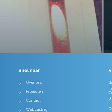
Tim de Lange
Snel naar
V
Over ons
Gi
2
Projecten
Z
B
Contact
Ge
Webcasting