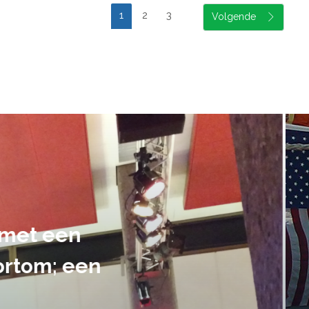
1
2
3
suele uitvoering van ons evene
handen gegeven en dat is een a
tot in de puntjes verzorgd.