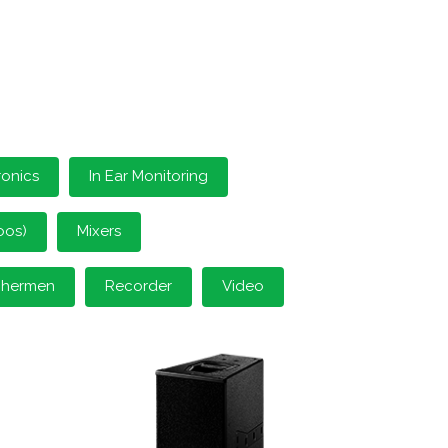
ronics
In Ear Monitoring
oos)
Mixers
schermen
Recorder
Video