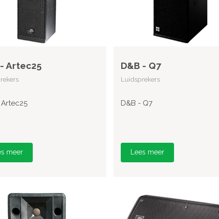
- Artec25
D&B - Q7
rekers
Luidsprekers
 Artec25
D&B - Q7
es meer
Lees meer