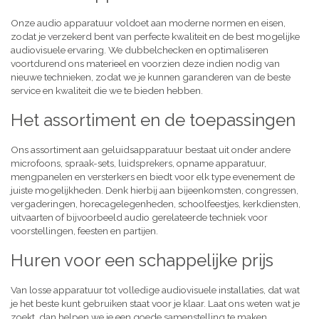
Onze audio apparatuur voldoet aan moderne normen en eisen,
zodat je verzekerd bent van perfecte kwaliteit en de best mogelijke
audiovisuele ervaring. We dubbelchecken en optimaliseren
voortdurend ons materieel en voorzien deze indien nodig van
nieuwe technieken, zodat we je kunnen garanderen van de beste
service en kwaliteit die we te bieden hebben.
Het assortiment en de toepassingen
Ons assortiment aan geluidsapparatuur bestaat uit onder andere
microfoons, spraak-sets, luidsprekers, opname apparatuur,
mengpanelen en versterkers en biedt voor elk type evenement de
juiste mogelijkheden. Denk hierbij aan bijeenkomsten, congressen,
vergaderingen, horecagelegenheden, schoolfeestjes, kerkdiensten,
uitvaarten of bijvoorbeeld audio gerelateerde techniek voor
voorstellingen, feesten en partijen.
Huren voor een schappelijke prijs
Van losse apparatuur tot volledige audiovisuele installaties, dat wat
je het beste kunt gebruiken staat voor je klaar. Laat ons weten wat je
zoekt, dan helpen we je een goede samenstelling te maken,