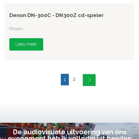
Denon DN-300C - DN300Z cd-speler
Players
Lees meer
2
1
De audiovisuele uitvoering van ons
evenement heb ik volledig uit handen