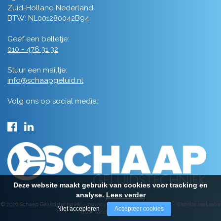
Zuid-Holland Nederland
BTW: NL001280042B94
Geef een belletje:
010 - 476 31 32
Stuur een mailtje:
info@schaapgeluid.nl
Volg ons op social media:
Deze website maakt gebruik van cookies voor tracking en
analyse.
Lees verder
© 2026 Schaap Geluidstechniek -
privacy
-
algemene voorwaarden
-
Website realisatie
Niet accepteren
Accepteer cookies
door Vanderperk Groep