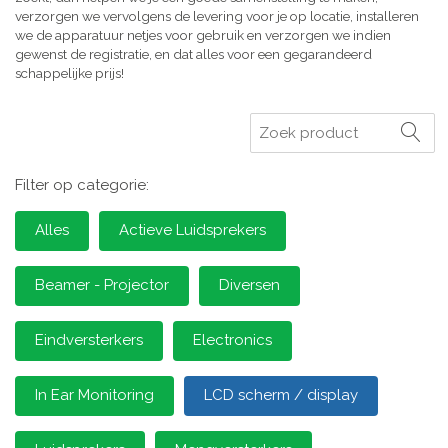
verzorgen we vervolgens de levering voor je op locatie, installeren
we de apparatuur netjes voor gebruik en verzorgen we indien
gewenst de registratie, en dat alles voor een gegarandeerd
schappelijke prijs!
Zoeken
Filter op categorie:
Alles
Actieve Luidsprekers
Beamer - Projector
Diversen
Eindversterkers
Electronics
In Ear Monitoring
LCD scherm / display