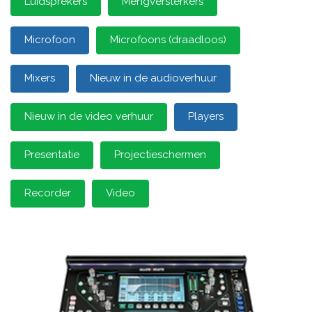
Luidsprekers
Mengversterkers
Microfoon
Microfoons (draadloos)
Mixers
Nieuw in de audioverhuur
Nieuw in de video verhuur
Players
Presentatie
Projectieschermen
Recorder
Video