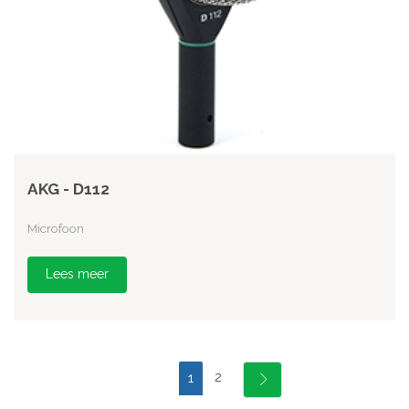
AKG - D112
Microfoon
Lees meer
2
1