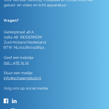
Voor verhuur, verkoop, installatie en onderhoud van
geluid- en video en licht apparatuur.
Vragen?
Gieterijstraat 48 A
2984 AB RIDDERKERK
Zuid-Holland Nederland
BTW: NL001280042B94
Geef een belletje:
010 - 476 31 32
Stuur een mailtje:
info@schaapgeluid.nl
Volg ons op social media: