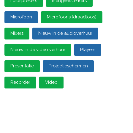
Luidsprekers
Mengversterkers
Microfoon
Microfoons (draadloos)
Mixers
Nieuw in de audioverhuur
Nieuw in de video verhuur
Players
Presentatie
Projectieschermen
Recorder
Video