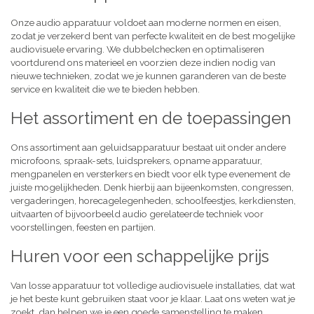
Onze audio apparatuur voldoet aan moderne normen en eisen,
zodat je verzekerd bent van perfecte kwaliteit en de best mogelijke
audiovisuele ervaring. We dubbelchecken en optimaliseren
voortdurend ons materieel en voorzien deze indien nodig van
nieuwe technieken, zodat we je kunnen garanderen van de beste
service en kwaliteit die we te bieden hebben.
Het assortiment en de toepassingen
Ons assortiment aan geluidsapparatuur bestaat uit onder andere
microfoons, spraak-sets, luidsprekers, opname apparatuur,
mengpanelen en versterkers en biedt voor elk type evenement de
juiste mogelijkheden. Denk hierbij aan bijeenkomsten, congressen,
vergaderingen, horecagelegenheden, schoolfeestjes, kerkdiensten,
uitvaarten of bijvoorbeeld audio gerelateerde techniek voor
voorstellingen, feesten en partijen.
Huren voor een schappelijke prijs
Van losse apparatuur tot volledige audiovisuele installaties, dat wat
je het beste kunt gebruiken staat voor je klaar. Laat ons weten wat je
zoekt, dan helpen we je een goede samenstelling te maken,