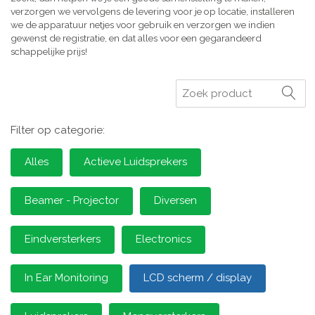
verzorgen we vervolgens de levering voor je op locatie, installeren
we de apparatuur netjes voor gebruik en verzorgen we indien
gewenst de registratie, en dat alles voor een gegarandeerd
schappelijke prijs!
Zoeken
Filter op categorie:
Alles
Actieve Luidsprekers
Beamer - Projector
Diversen
Eindversterkers
Electronics
In Ear Monitoring
LCD scherm / display