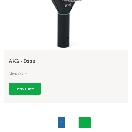
AKG - D112
Microfoon
Lees meer
2
1