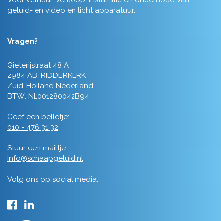
Voor verhuur, verkoop, installatie en onderhoud van
geluid- en video en licht apparatuur.
Vragen?
Gieterijstraat 48 A
2984 AB RIDDERKERK
Zuid-Holland Nederland
BTW: NL001280042B94
Geef een belletje:
010 - 476 31 32
Stuur een mailtje:
info@schaapgeluid.nl
Volg ons op social media: