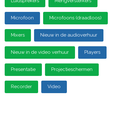
Luidsprekers
Mengversterkers
Microfoon
Microfoons (draadloos)
Mixers
Nieuw in de audioverhuur
Nieuw in de video verhuur
Players
Presentatie
Projectieschermen
Recorder
Video