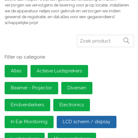
verzorgen we vervolgens de levering voor je op locatie, installeren
we de apparatuur netjes voor gebruik en verzorgen we indien
gewenst de registratie, en dat alles voor een gegarandeerd
schappelijke prijs!
Zoeken
Filter op categorie:
Alles
Actieve Luidsprekers
Beamer - Projector
Diversen
Eindversterkers
Electronics
In Ear Monitoring
LCD scherm / display