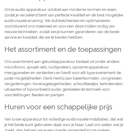
Onze audio apparatuur voldoet aan moderne normen en eisen,
zodat je verzekerd bent van perfecte kwaliteit en de best mogelijke
audiovisuele ervaring. We dubbelchecken en optimaliseren
voortdurend ons materieel en voorzien deze indien nodig van
nieuwe technieken, zodat we je kunnen garanderen van de beste
service en kwaliteit die we te bieden hebben.
Het assortiment en de toepassingen
Ons assortiment aan geluidsapparatuur bestaat uit onder andere
microfoons, spraak-sets, luidsprekers, opname apparatuur,
mengpanelen en versterkers en biedt voor elk type evenement de
juiste mogelijkheden. Denk hierbij aan bijeenkomsten, congressen,
vergaderingen, horecagelegenheden, schoolfeestjes, kerkdiensten,
uitvaarten of bijvoorbeeld audio gerelateerde techniek voor
voorstellingen, feesten en partijen.
Huren voor een schappelijke prijs
Van losse apparatuur tot volledige audiovisuele installaties, dat wat
je het beste kunt gebruiken staat voor je klaar. Laat ons weten wat je
zoekt, dan helpen we je een goede samenstelling te maken,