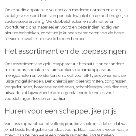
Onze audio apparatuur voldoet aan moderne normen en eisen,
zodat je verzekerd bent van perfecte kwaliteit en de best mogelijke
audiovisuele ervaring. We dubbelchecken en optimaliseren
voortdurend ons materieel en voorzien deze indien nodig van
nieuwe technieken, zodat we je kunnen garanderen van de beste
service en kwaliteit die we te bieden hebben.
Het assortiment en de toepassingen
Ons assortiment aan geluidsapparatuur bestaat uit onder andere
microfoons, spraak-sets, luidsprekers, opname apparatuur,
mengpanelen en versterkers en biedt voor elk type evenement de
juiste mogelijkheden. Denk hierbij aan bijeenkomsten, congressen,
vergaderingen, horecagelegenheden, schoolfeestjes, kerkdiensten,
uitvaarten of bijvoorbeeld audio gerelateerde techniek voor
voorstellingen, feesten en partijen.
Huren voor een schappelijke prijs
Van losse apparatuur tot volledige audiovisuele installaties, dat wat
je het beste kunt gebruiken staat voor je klaar. Laat ons weten wat je
zoekt, dan helpen we je een goede samenstelling te maken,