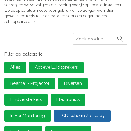
verzorgen we vervolgens de levering voor je op locatie, installeren
we de apparatuur netjes voor gebruik en verzorgen we indien
gewenst de registratie, en dat alles voor een gegarandeerd
schappelijke prijs!
Zoeken
Filter op categorie:
Alles
Actieve Luidsprekers
Beamer - Projector
Diversen
Eindversterkers
Electronics
In Ear Monitoring
LCD scherm / display