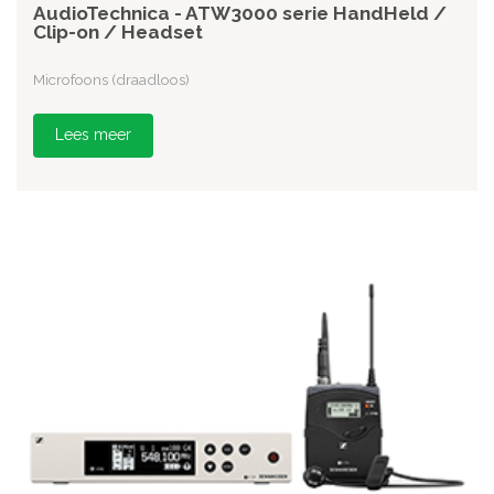
AudioTechnica - ATW3000 serie HandHeld /
Clip-on / Headset
Microfoons (draadloos)
Lees meer