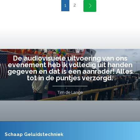
2
1
De audiovisuele uitvoering van ons
evenement heb ik volledig uit handen
gegeven en dat is een aanrader! Alles
tot in de puntjes verzorgd.
Tim de Lange
Schaap Geluidstechniek