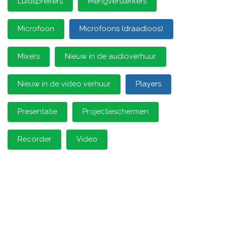
Luidsprekers
Mengversterkers
Microfoon
Microfoons (draadloos)
Mixers
Nieuw in de audioverhuur
Nieuw in de video verhuur
Players
Presentatie
Projectieschermen
Recorder
Video