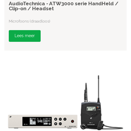
AudioTechnica - ATW3000 serie HandHeld /
Clip-on / Headset
Microfoons (draadloos)
Lees meer