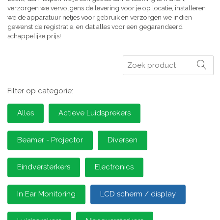
verzorgen we vervolgens de levering voor je op locatie, installeren
we de apparatuur netjes voor gebruik en verzorgen we indien
gewenst de registratie, en dat alles voor een gegarandeerd
schappelijke prijs!
Zoeken
Filter op categorie:
Alles
Actieve Luidsprekers
Beamer - Projector
Diversen
Eindversterkers
Electronics
In Ear Monitoring
LCD scherm / display