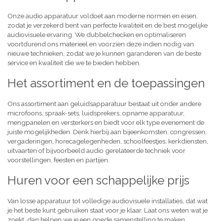
Onze audio apparatuur voldoet aan moderne normen en eisen,
zodat je verzekerd bent van perfecte kwaliteit en de best mogelijke
audiovisuele ervaring. We dubbelchecken en optimaliseren
voortdurend ons materieel en voorzien deze indien nodig van
nieuwe technieken, zodat we je kunnen garanderen van de beste
service en kwaliteit die we te bieden hebben.
Het assortiment en de toepassingen
Ons assortiment aan geluidsapparatuur bestaat uit onder andere
microfoons, spraak-sets, luidsprekers, opname apparatuur,
mengpanelen en versterkers en biedt voor elk type evenement de
juiste mogelijkheden. Denk hierbij aan bijeenkomsten, congressen,
vergaderingen, horecagelegenheden, schoolfeestjes, kerkdiensten,
uitvaarten of bijvoorbeeld audio gerelateerde techniek voor
voorstellingen, feesten en partijen.
Huren voor een schappelijke prijs
Van losse apparatuur tot volledige audiovisuele installaties, dat wat
je het beste kunt gebruiken staat voor je klaar. Laat ons weten wat je
zoekt, dan helpen we je een goede samenstelling te maken,