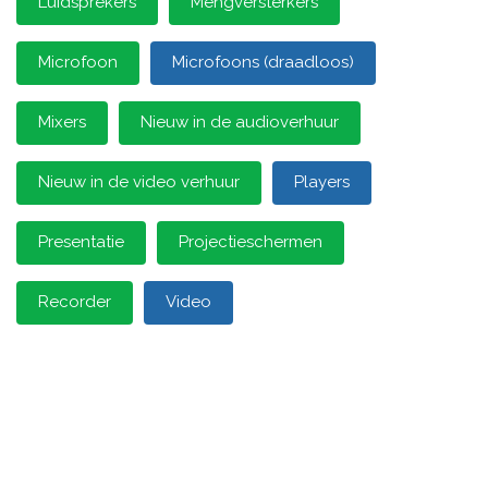
Luidsprekers
Mengversterkers
Microfoon
Microfoons (draadloos)
Mixers
Nieuw in de audioverhuur
Nieuw in de video verhuur
Players
Presentatie
Projectieschermen
Recorder
Video