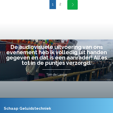
2
1
De audiovisuele uitvoering van ons
evenement heb ik volledig uit handen
gegeven en dat is een aanrader! Alles
tot in de puntjes verzorgd.
Tim de Lange
Schaap Geluidstechniek