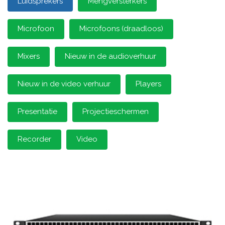
Luidsprekers
Mengversterkers
Microfoon
Microfoons (draadloos)
Mixers
Nieuw in de audioverhuur
Nieuw in de video verhuur
Players
Presentatie
Projectieschermen
Recorder
Video