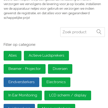
verzorgen we vervolgens de levering voor je op locatie, installeren
we de apparatuur netjes voor gebruik en verzorgen we indien
gewenst de registratie, en dat alles voor een gegarandeerd
schappelijke prijs!
Zoeken
Filter op categorie:
Alles
Actieve Luidsprekers
Beamer - Projector
Diversen
Eindversterkers
Electronics
In Ear Monitoring
LCD scherm / display