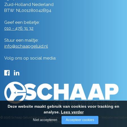
Zuid-Holland Nederland
BTW: NL001280042B94
Geef een belletje:
010 - 476 31 32
Stuur een mailtje:
info@schaapgeluid.nl
Volg ons op social media:
Deze website maakt gebruik van cookies voor tracking en
analyse.
Lees verder
© 2026 Schaap Geluidstechniek -
privacy
-
algemene voorwaarden
-
Website realisatie
Niet accepteren
Accepteer cookies
door Vanderperk Groep