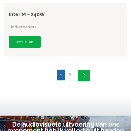
Inter M - 240W
Eindversterkers
Lees meer
2
1
De audiovisuele uitvoering van ons
evenement heb ik volledig uit handen