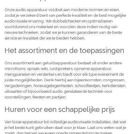
Onze audio apparatuur voldoet aan moderne normen en eisen,
zodat je verzekerd bent van perfecte kwaliteit en de best mogelijke
audiovisuele ervaring. We dubbelchecken en optimaliseren
voortdurend ons materieel en voorzien deze indien nodig van
nieuwe technieken, zodat we je kunnen garanderen van de beste
service en kwaliteit die we te bieden hebben.
Het assortiment en de toepassingen
Ons assortiment aan geluidsapparatuur bestaat uit onder andere
microfoons, spraak-sets, luidsprekers, opname apparatuur,
mengpanelen en versterkers en biedt voor elk type evenement de
juiste mogelijkheden. Denk hierbij aan bijeenkomsten, congressen,
vergaderingen, horecagelegenheden, schoolfeestjes, kerkdiensten,
uitvaarten of bijvoorbeeld audio gerelateerde techniek voor
voorstellingen, feesten en partijen.
Huren voor een schappelijke prijs
Van losse apparatuur tot volledige audiovisuele installaties, dat wat
je het beste kunt gebruiken staat voor je klaar. Laat ons weten wat je
zoekt, dan helpen we je een goede samenstelling te maken,