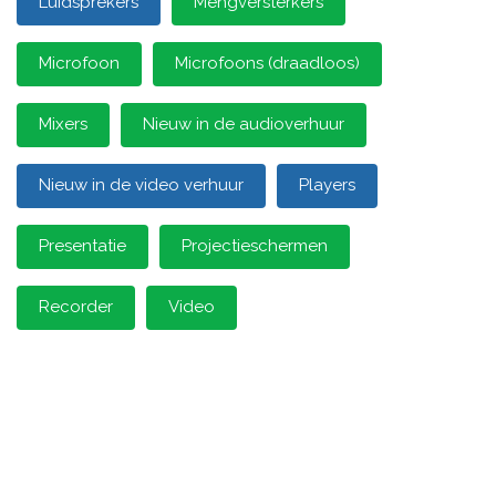
Luidsprekers
Mengversterkers
Microfoon
Microfoons (draadloos)
Mixers
Nieuw in de audioverhuur
Nieuw in de video verhuur
Players
Presentatie
Projectieschermen
Recorder
Video