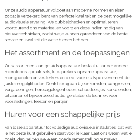
Onze audio apparatuur voldoet aan moderne normen en eisen,
zodat je verzekerd bent van perfecte kwaliteit en de best mogelijke
audiovisuele ervaring. We dubbelchecken en optimaliseren
voortdurend ons materieel en voorzien deze indien nodig van
nieuwe technieken, zodat we je kunnen garanderen van de beste
service en kwaliteit die we te bieden hebben.
Het assortiment en de toepassingen
Ons assortiment aan geluidsapparatuur bestaat uit onder andere
microfoons, spraak-sets, luidsprekers, opname apparatuur,
mengpanelen en versterkers en biedt voor elk type evenement de
juiste mogelijkheden. Denk hierbij aan bijeenkomsten, congressen,
vergaderingen, horecagelegenheden, schoolfeestjes, kerkdiensten,
uitvaarten of bijvoorbeeld audio gerelateerde techniek voor
voorstellingen, feesten en partijen.
Huren voor een schappelijke prijs
Van losse apparatuur tot volledige audiovisuele installaties, dat wat
je het beste kunt gebruiken staat voor je klaar. Laat ons weten wat je
zoekt, dan helpen we je een goede samenstelling te maken,