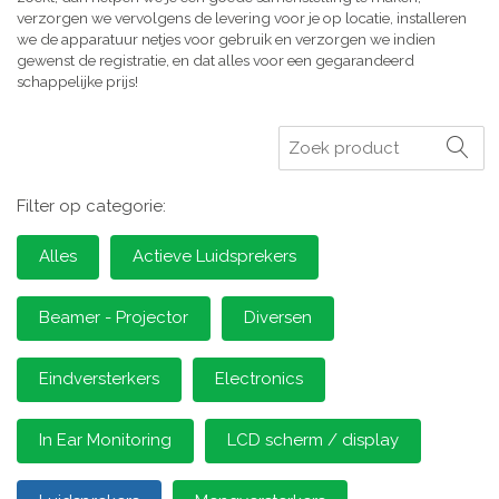
verzorgen we vervolgens de levering voor je op locatie, installeren
we de apparatuur netjes voor gebruik en verzorgen we indien
gewenst de registratie, en dat alles voor een gegarandeerd
schappelijke prijs!
Zoeken
Filter op categorie:
Alles
Actieve Luidsprekers
Beamer - Projector
Diversen
Eindversterkers
Electronics
In Ear Monitoring
LCD scherm / display