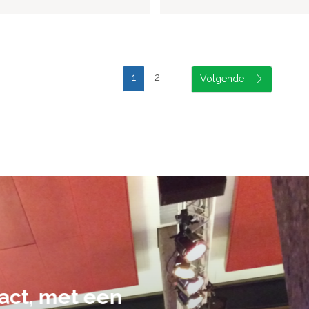
1
2
suele uitvoering van ons evene