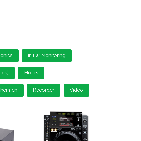
ronics
In Ear Monitoring
oos)
Mixers
schermen
Recorder
Video