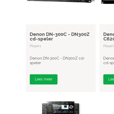
Denon DN-300C - DN300Z
Deno
cd-speler
C620
Players
Player
Denon DN-300C - DN300Z cd-
Denon
speler
cd-sp
Lees meer
Le