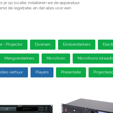
 je op locatie, installeren we de apparatuur
st de registratie, en dat alles voor een
 - Projector
Diversen
Eindversterkers
Elect
Mengversterkers
Microfoon
Microfoons (draadl
video verhuur
Players
Presentatie
Projectie