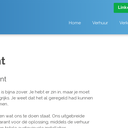
Link
Home
Verhuur
Ver
t
nt
 bijna zover. Je hebt er zin in, maar je moet
grijks. Je weet dat het al geregeld had kunnen
men..
n wat ons te doen staat. Ons uitgebreide
arant voor dé oplossing, middels de verhuur