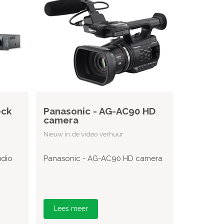
eck
Panasonic - AG-AC90 HD
camera
Nieuw in de video verhuur
udio
Panasonic - AG-AC90 HD camera
Lees meer