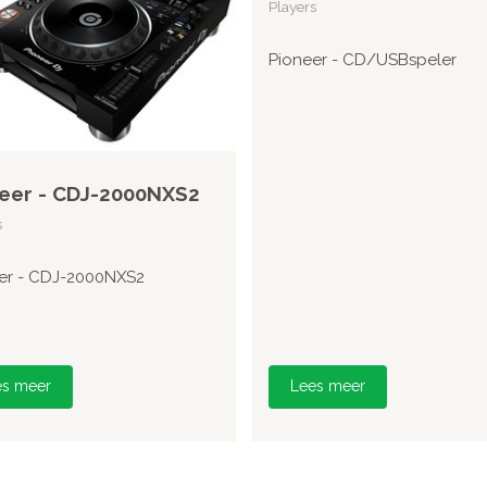
Players
Pioneer - CD/USBspeler
eer - CDJ-2000NXS2
s
er - CDJ-2000NXS2
es meer
Lees meer