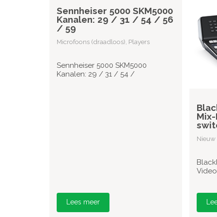
Sennheiser 5000 SKM5000
Kanalen: 29 / 31 / 54 / 56
/ 59
Microfoons (draadloos), Players
Sennheiser 5000 SKM5000
Kanalen: 29 / 31 / 54 /
Blac
Mix-
swit
Nieuw 
Black
Video
Lees meer
Le