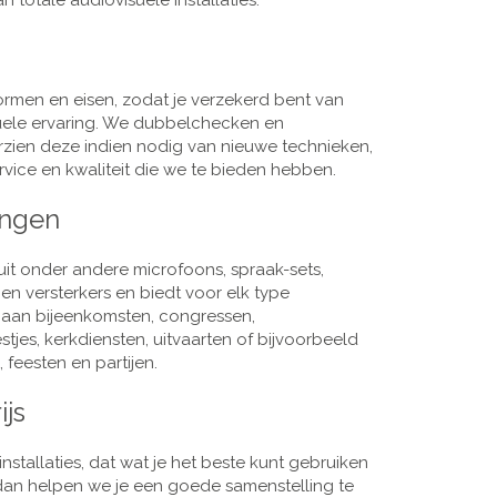
 totale audiovisuele installaties.
men en eisen, zodat je verzekerd bent van
suele ervaring. We dubbelchecken en
rzien deze indien nodig van nieuwe technieken,
vice en kwaliteit die we te bieden hebben.
ingen
it onder andere microfoons, spraak-sets,
n versterkers en biedt voor elk type
j aan bijeenkomsten, congressen,
es, kerkdiensten, uitvaarten of bijvoorbeeld
 feesten en partijen.
ijs
nstallaties, dat wat je het beste kunt gebruiken
, dan helpen we je een goede samenstelling te