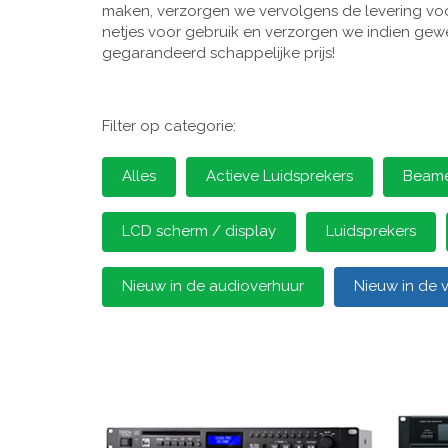
maken, verzorgen we vervolgens de levering voor
netjes voor gebruik en verzorgen we indien gewen
gegarandeerd schappelijke prijs!
Filter op categorie:
Alles
Actieve Luidsprekers
Beamer
LCD scherm / display
Luidsprekers
Nieuw in de audioverhuur
Nieuw in de 