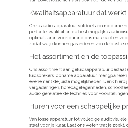
van zowel losse items als ook voor de verhuur van
Kwaliteitsapparatuur dat werkt
Onze audio apparatuur voldoet aan moderne nor
perfecte kwaliteit en de best mogelijke audiovi
optimaliseren voortdurend ons materieel en voo
zodat we je kunnen garanderen van de beste ser
Het assortiment en de toepass
Ons assortiment aan geluidsapparatuur bestaat u
luidsprekers, opname apparatuur, mengpanelen e
evenement de juiste mogelijkheden. Denk hierbi
vergaderingen, horecagelegenheden, schoolfeestj
audio gerelateerde techniek voor voorstellingen,
Huren voor een schappelijke pr
Van losse apparatuur tot volledige audiovisuele i
staat voor je klaar. Laat ons weten wat je zoekt