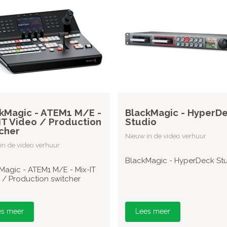
kMagic - ATEM1 M/E -
BlackMagic - HyperD
IT Video / Production
Studio
cher
Nieuw in de video verhuur
in de video verhuur
BlackMagic - HyperDeck St
Magic - ATEM1 M/E - Mix-IT
 / Production switcher
es meer
Lees meer