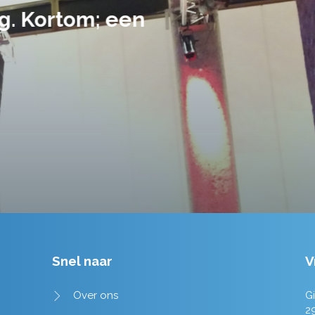
handen gegeven en dat is een a
tot in de puntjes verzorgd.
Tim de Lange
Snel naar
V
Over ons
Gi
2