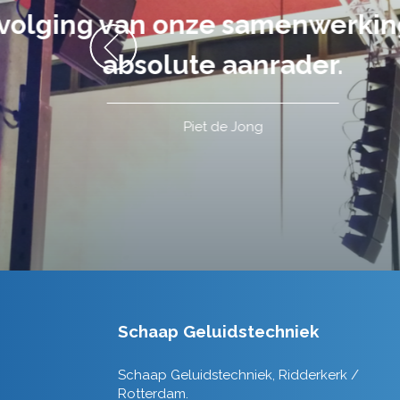
volledig uit 
Schaap Geluidstechniek
Schaap Geluidstechniek, Ridderkerk /
Rotterdam.