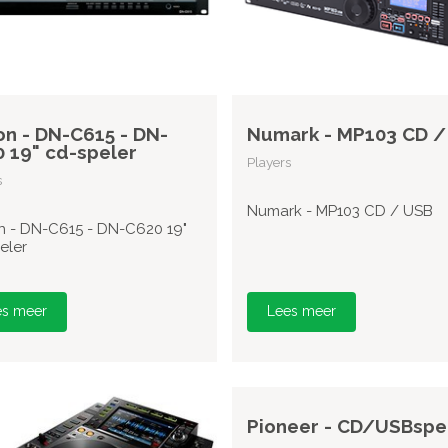
n - DN-C615 - DN-
Numark - MP103 CD /
 19" cd-speler
Players
s
Numark - MP103 CD / USB
 - DN-C615 - DN-C620 19"
eler
es meer
Lees meer
Pioneer - CD/USBspe