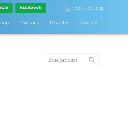
edIn
Facebook
010 - 476 31 32
koop
Over ons
Projecten
Contact
Zoeken