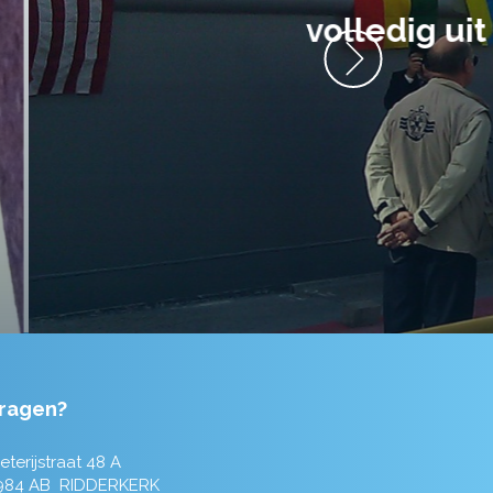
anrader! Alles
ragen?
eterijstraat 48 A
984 AB RIDDERKERK