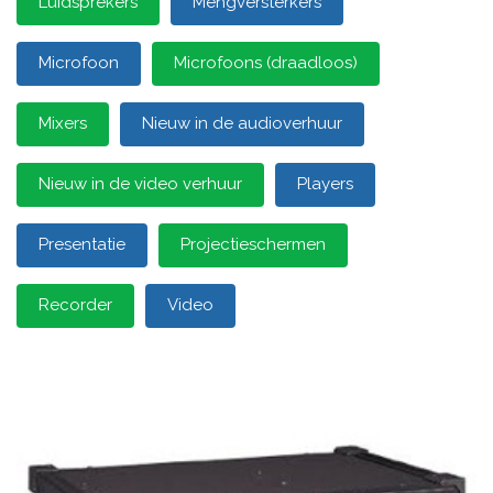
Luidsprekers
Mengversterkers
Microfoon
Microfoons (draadloos)
Mixers
Nieuw in de audioverhuur
Nieuw in de video verhuur
Players
Presentatie
Projectieschermen
Recorder
Video