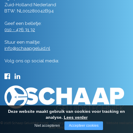
Zuid-Holland Nederland
BTW: NL001280042B94
Geef een belletje:
010 - 476 31 32
Stuur een mailtje:
info@schaapgeluid.nl
Volg ons op social media:
Deze website maakt gebruik van cookies voor tracking en
analyse.
Lees verder
© 2026 Schaap Geluidstechniek -
privacy
-
algemene voorwaarden
-
Website realisatie
Niet accepteren
Accepteer cookies
door Vanderperk Groep