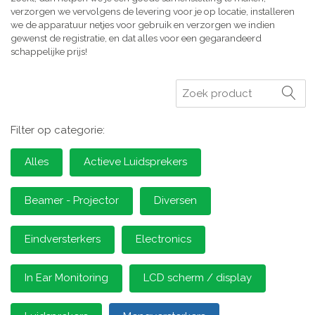
verzorgen we vervolgens de levering voor je op locatie, installeren
we de apparatuur netjes voor gebruik en verzorgen we indien
gewenst de registratie, en dat alles voor een gegarandeerd
schappelijke prijs!
Zoeken
Filter op categorie:
Alles
Actieve Luidsprekers
Beamer - Projector
Diversen
Eindversterkers
Electronics
In Ear Monitoring
LCD scherm / display