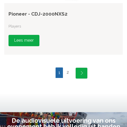
Pioneer - CDJ-2000NXS2
Players
Lees meer
2
1
De audiovisuele uitvoering van ons
evenement heb ik volledig uit handen