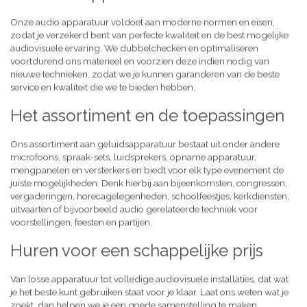
Onze audio apparatuur voldoet aan moderne normen en eisen,
zodat je verzekerd bent van perfecte kwaliteit en de best mogelijke
audiovisuele ervaring. We dubbelchecken en optimaliseren
voortdurend ons materieel en voorzien deze indien nodig van
nieuwe technieken, zodat we je kunnen garanderen van de beste
service en kwaliteit die we te bieden hebben.
Het assortiment en de toepassingen
Ons assortiment aan geluidsapparatuur bestaat uit onder andere
microfoons, spraak-sets, luidsprekers, opname apparatuur,
mengpanelen en versterkers en biedt voor elk type evenement de
juiste mogelijkheden. Denk hierbij aan bijeenkomsten, congressen,
vergaderingen, horecagelegenheden, schoolfeestjes, kerkdiensten,
uitvaarten of bijvoorbeeld audio gerelateerde techniek voor
voorstellingen, feesten en partijen.
Huren voor een schappelijke prijs
Van losse apparatuur tot volledige audiovisuele installaties, dat wat
je het beste kunt gebruiken staat voor je klaar. Laat ons weten wat je
zoekt, dan helpen we je een goede samenstelling te maken,