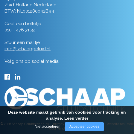
Zuid-Holland Nederland
BTW: NL001280042B94
Geef een belletje:
010 - 476 31 32
Stuur een mailtje:
info@schaapgeluid.nl
Volg ons op social media:
Deze website maakt gebruik van cookies voor tracking en
analyse.
Lees verder
© 2026 Schaap Geluidstechniek -
privacy
-
algemene voorwaarden
-
Website realisatie
Niet accepteren
Accepteer cookies
door Vanderperk Groep