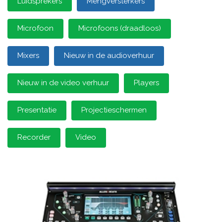
Luidsprekers
Mengversterkers
Microfoon
Microfoons (draadloos)
Mixers
Nieuw in de audioverhuur
Nieuw in de video verhuur
Players
Presentatie
Projectieschermen
Recorder
Video