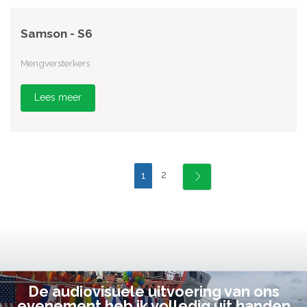
Samson - S6
Mengversterkers
Lees meer
2
1
De audiovisuele uitvoering van ons
evenement heb ik volledig uit handen