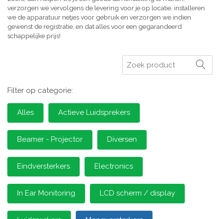
verzorgen we vervolgens de levering voor je op locatie, installeren
we de apparatuur netjes voor gebruik en verzorgen we indien
gewenst de registratie, en dat alles voor een gegarandeerd
schappelijke prijs!
Zoeken
Filter op categorie:
Alles
Actieve Luidsprekers
Beamer - Projector
Diversen
Eindversterkers
Electronics
In Ear Monitoring
LCD scherm / display