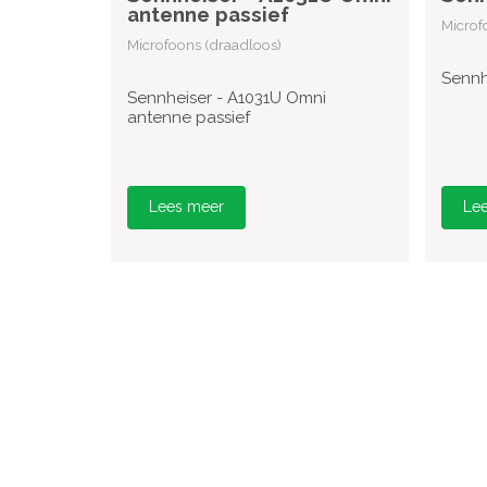
antenne passief
Microf
Microfoons (draadloos)
Sennh
Sennheiser - A1031U Omni
antenne passief
Lees meer
Le