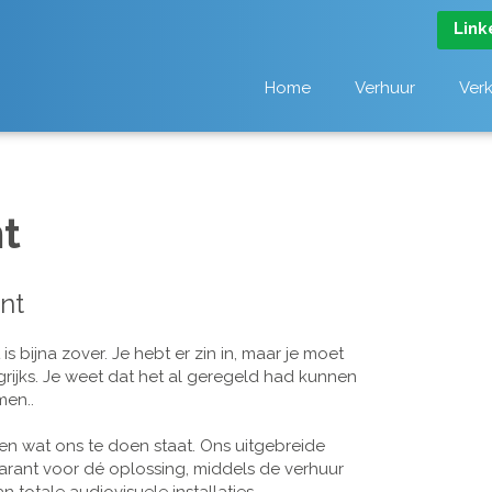
Link
Home
Verhuur
Ver
t
nt
 bijna zover. Je hebt er zin in, maar je moet
grijks. Je weet dat het al geregeld had kunnen
men..
n wat ons te doen staat. Ons uitgebreide
arant voor dé oplossing, middels de verhuur