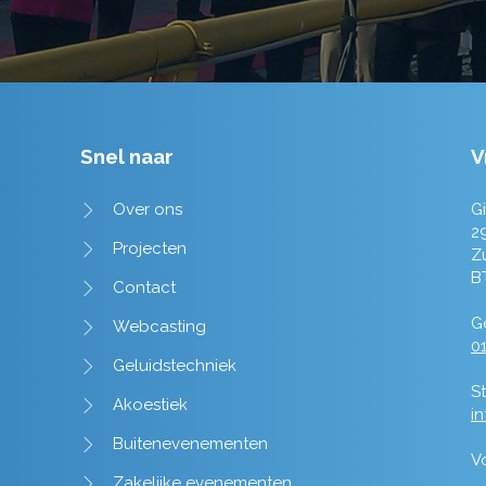
Snel naar
V
Over ons
Gi
2
Projecten
Z
B
Contact
Ge
Webcasting
01
Geluidstechniek
St
Akoestiek
i
Buitenevenementen
V
Zakelijke evenementen