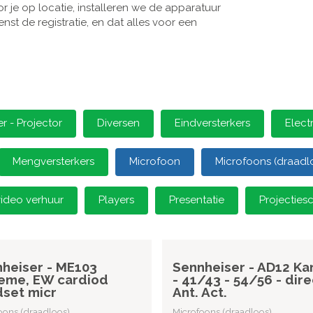
 je op locatie, installeren we de apparatuur
st de registratie, en dat alles voor een
 - Projector
Diversen
Eindversterkers
Elect
Mengversterkers
Microfoon
Microfoons (draadl
video verhuur
Players
Presentatie
Projectie
heiser - ME103
Sennheiser - AD12 Kan
eme, EW cardiod
- 41/43 - 54/56 - dire
set micr
Ant. Act.
oons (draadloos)
Microfoons (draadloos)