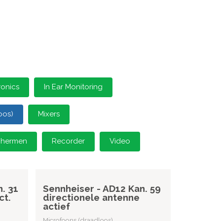
ronics
In Ear Monitoring
oos)
Mixers
schermen
Recorder
Video
. 31
Sennheiser - AD12 Kan. 59
ct.
directionele antenne
actief
Microfoons (draadloos)