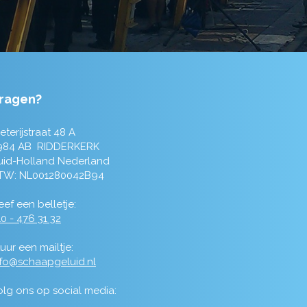
ragen?
eterijstraat 48 A
984 AB RIDDERKERK
uid-Holland Nederland
TW: NL001280042B94
ef een belletje:
0 - 476 31 32
uur een mailtje:
nfo@schaapgeluid.nl
olg ons op social media: