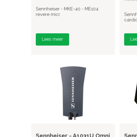
Sennheiser - MKE-40 - ME104
revere micr.
Sennh
cardi
Lees meer
Le
Sennheiser - A1031U Omni
Senn