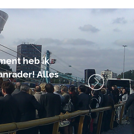
ment heb ik
anrader! Alles