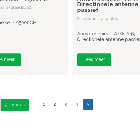
Directionele antenne
oons (draadloos)
passief
Microfoons (draadloos)
eiser - A5000CP
AudioTechnica - ATW-A49
Directionele antenne passie
es meer
Lees meer
1
2
3
4
5