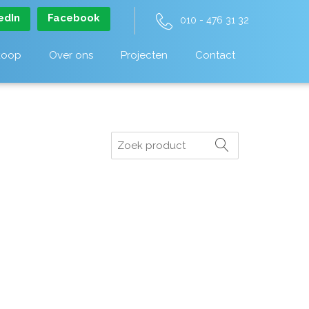
edIn
Facebook
010 - 476 31 32
koop
Over ons
Projecten
Contact
Zoeken