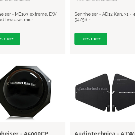
eiser - ME103 extreme, EW
Sennheiser - AD12 Kan. 31 - 4
od headset micr
54/56 -
es meer
Lees meer
heiser - A5000CP
AudioTechnica - ATW