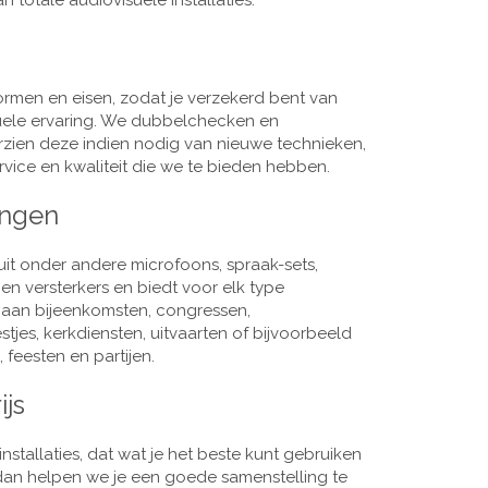
 totale audiovisuele installaties.
men en eisen, zodat je verzekerd bent van
suele ervaring. We dubbelchecken en
rzien deze indien nodig van nieuwe technieken,
vice en kwaliteit die we te bieden hebben.
ingen
it onder andere microfoons, spraak-sets,
n versterkers en biedt voor elk type
j aan bijeenkomsten, congressen,
es, kerkdiensten, uitvaarten of bijvoorbeeld
 feesten en partijen.
ijs
nstallaties, dat wat je het beste kunt gebruiken
, dan helpen we je een goede samenstelling te