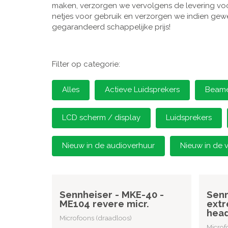
maken, verzorgen we vervolgens de levering voor
netjes voor gebruik en verzorgen we indien gewen
gegarandeerd schappelijke prijs!
Filter op categorie:
Alles
Actieve Luidsprekers
Beamer
LCD scherm / display
Luidsprekers
Nieuw in de audioverhuur
Nieuw in de 
Sennheiser - MKE-40 -
Senn
ME104 revere micr.
extr
head
Microfoons (draadloos)
Microf