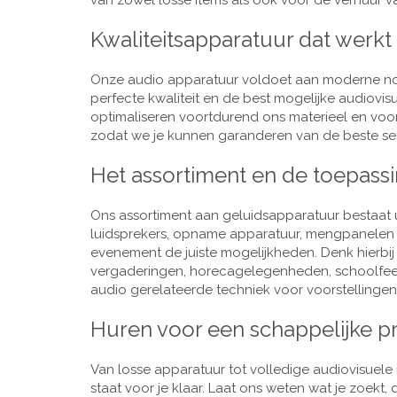
van zowel losse items als ook voor de verhuur van
Kwaliteitsapparatuur dat werkt
Onze audio apparatuur voldoet aan moderne nor
perfecte kwaliteit en de best mogelijke audiovi
optimaliseren voortdurend ons materieel en voo
zodat we je kunnen garanderen van de beste ser
Het assortiment en de toepass
Ons assortiment aan geluidsapparatuur bestaat u
luidsprekers, opname apparatuur, mengpanelen e
evenement de juiste mogelijkheden. Denk hierbi
vergaderingen, horecagelegenheden, schoolfeestj
audio gerelateerde techniek voor voorstellingen,
Huren voor een schappelijke pr
Van losse apparatuur tot volledige audiovisuele i
staat voor je klaar. Laat ons weten wat je zoekt