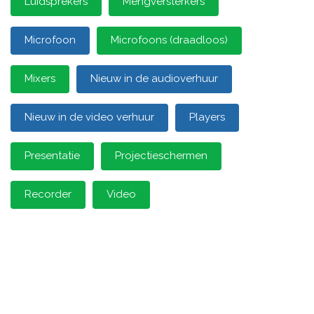
Luidsprekers
Mengversterkers
Microfoon
Microfoons (draadloos)
Mixers
Nieuw in de audioverhuur
Nieuw in de video verhuur
Players
Presentatie
Projectieschermen
Recorder
Video