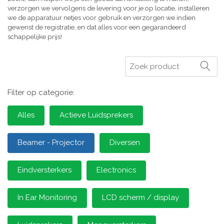
verzorgen we vervolgens de levering voor je op locatie, installeren
we de apparatuur netjes voor gebruik en verzorgen we indien
gewenst de registratie, en dat alles voor een gegarandeerd
schappelijke prijs!
Zoeken
Filter op categorie:
Alles
Actieve Luidsprekers
Beamer - Projector
Diversen
Eindversterkers
Electronics
In Ear Monitoring
LCD scherm / display