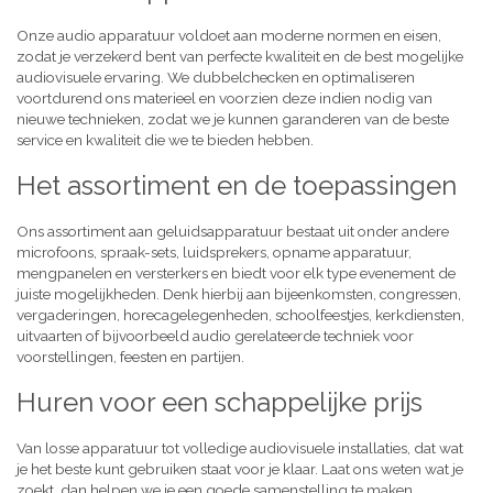
Onze audio apparatuur voldoet aan moderne normen en eisen,
zodat je verzekerd bent van perfecte kwaliteit en de best mogelijke
audiovisuele ervaring. We dubbelchecken en optimaliseren
voortdurend ons materieel en voorzien deze indien nodig van
nieuwe technieken, zodat we je kunnen garanderen van de beste
service en kwaliteit die we te bieden hebben.
Het assortiment en de toepassingen
Ons assortiment aan geluidsapparatuur bestaat uit onder andere
microfoons, spraak-sets, luidsprekers, opname apparatuur,
mengpanelen en versterkers en biedt voor elk type evenement de
juiste mogelijkheden. Denk hierbij aan bijeenkomsten, congressen,
vergaderingen, horecagelegenheden, schoolfeestjes, kerkdiensten,
uitvaarten of bijvoorbeeld audio gerelateerde techniek voor
voorstellingen, feesten en partijen.
Huren voor een schappelijke prijs
Van losse apparatuur tot volledige audiovisuele installaties, dat wat
je het beste kunt gebruiken staat voor je klaar. Laat ons weten wat je
zoekt, dan helpen we je een goede samenstelling te maken,