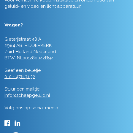
Voor verhuur, verkoop, installatie en onderhoud van
geluid- en video en licht apparatuur.
Vragen?
Gieterijstraat 48 A
2984 AB RIDDERKERK
Zuid-Holland Nederland
BTW: NL001280042B94
Geef een belletje:
010 - 476 31 32
Stuur een mailtje:
info@schaapgeluid.nl
Volg ons op social media: