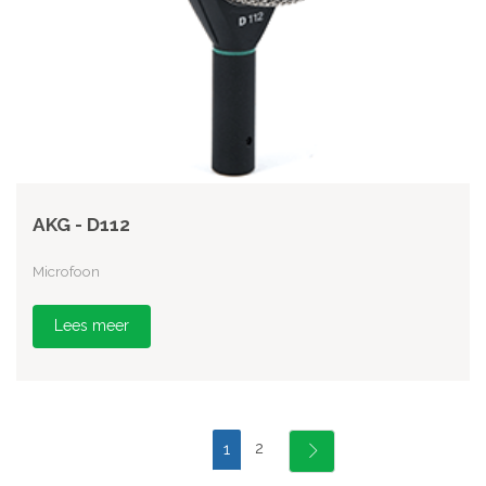
AKG - D112
Microfoon
Lees meer
2
1