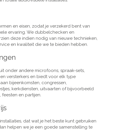
 totale audiovisuele installaties.
men en eisen, zodat je verzekerd bent van
suele ervaring. We dubbelchecken en
rzien deze indien nodig van nieuwe technieken,
vice en kwaliteit die we te bieden hebben.
ingen
it onder andere microfoons, spraak-sets,
n versterkers en biedt voor elk type
j aan bijeenkomsten, congressen,
es, kerkdiensten, uitvaarten of bijvoorbeeld
 feesten en partijen.
ijs
nstallaties, dat wat je het beste kunt gebruiken
, dan helpen we je een goede samenstelling te