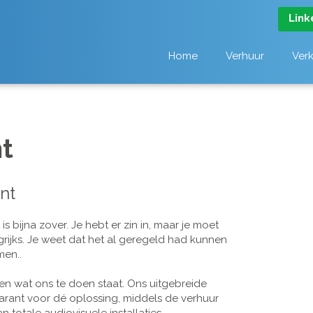
Link
Home
Verhuur
Ver
t
nt
 bijna zover. Je hebt er zin in, maar je moet
grijks. Je weet dat het al geregeld had kunnen
men..
n wat ons te doen staat. Ons uitgebreide
arant voor dé oplossing, middels de verhuur