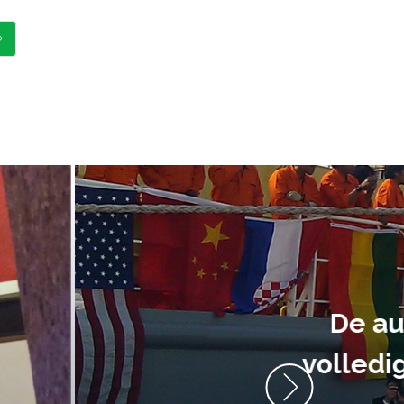
ment heb ik
anrader! Alles