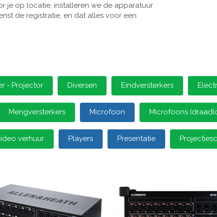
 je op locatie, installeren we de apparatuur
st de registratie, en dat alles voor een
 - Projector
Diversen
Eindversterkers
Elect
Mengversterkers
Microfoon
Microfoons (draadl
video verhuur
Players
Presentatie
Projectie