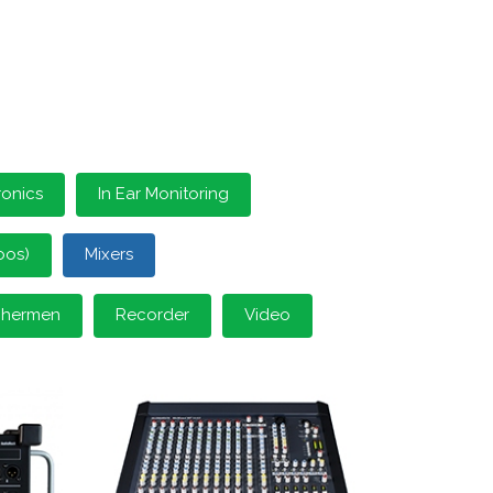
ronics
In Ear Monitoring
oos)
Mixers
schermen
Recorder
Video