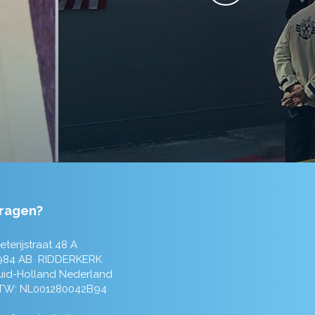
ragen?
eterijstraat 48 A
984 AB RIDDERKERK
uid-Holland Nederland
TW: NL001280042B94