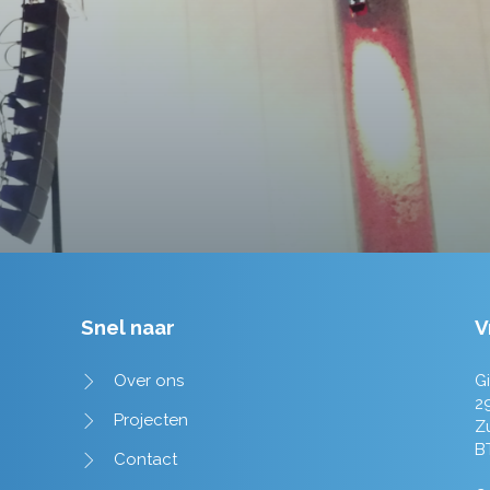
tot in de puntjes verzorgd.
Tim de Lange
Snel naar
V
Over ons
Gi
2
Projecten
Z
B
Contact