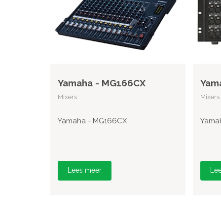
Yamaha - MG166CX
Yama
Mixers
Mixers
Yamaha - MG166CX
Yamah
Lees meer
Le