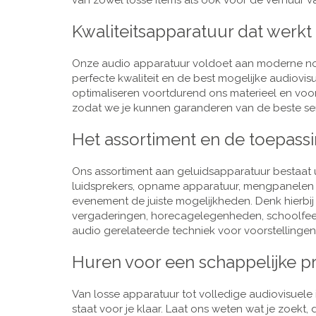
van zowel losse items als ook voor de verhuur van
Kwaliteitsapparatuur dat werkt
Onze audio apparatuur voldoet aan moderne nor
perfecte kwaliteit en de best mogelijke audiovi
optimaliseren voortdurend ons materieel en voo
zodat we je kunnen garanderen van de beste ser
Het assortiment en de toepass
Ons assortiment aan geluidsapparatuur bestaat u
luidsprekers, opname apparatuur, mengpanelen e
evenement de juiste mogelijkheden. Denk hierbi
vergaderingen, horecagelegenheden, schoolfeestj
audio gerelateerde techniek voor voorstellingen,
Huren voor een schappelijke pr
Van losse apparatuur tot volledige audiovisuele i
staat voor je klaar. Laat ons weten wat je zoekt