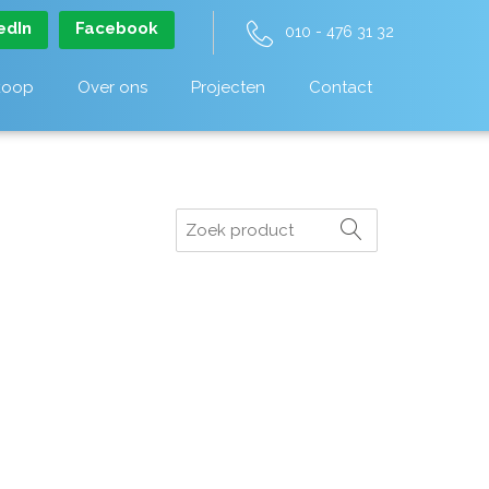
edIn
Facebook
010 - 476 31 32
koop
Over ons
Projecten
Contact
Zoeken