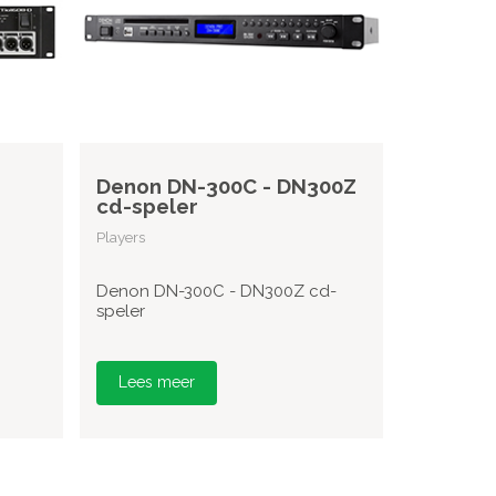
Denon DN-300C - DN300Z
cd-speler
Players
Denon DN-300C - DN300Z cd-
speler
Lees meer