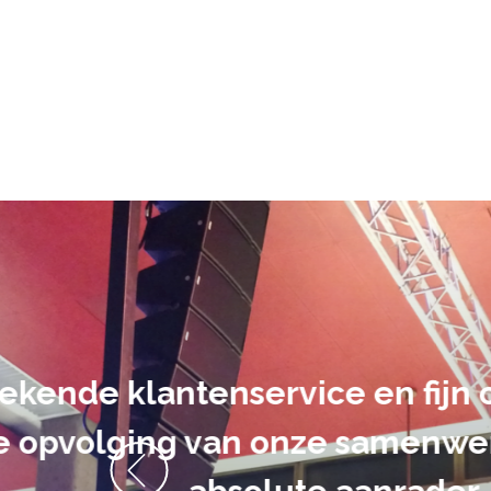
De audiovi
volledig uit 