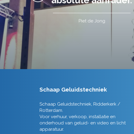
Schaap Geluidstechniek
Schaap Geluidstechniek, Ridderkerk /
Rotterdam.
Voor verhuur, verkoop, installatie en
onderhoud van geluid- en video en licht
apparatuur.