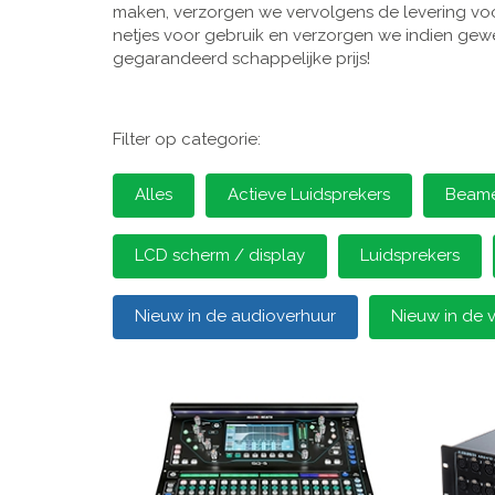
maken, verzorgen we vervolgens de levering voor
netjes voor gebruik en verzorgen we indien gewen
gegarandeerd schappelijke prijs!
Filter op categorie:
Alles
Actieve Luidsprekers
Beamer
LCD scherm / display
Luidsprekers
Nieuw in de audioverhuur
Nieuw in de 