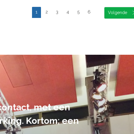
1
2
3
4
5
6
suele uitvoering van ons evene
handen gegeven en dat is een a