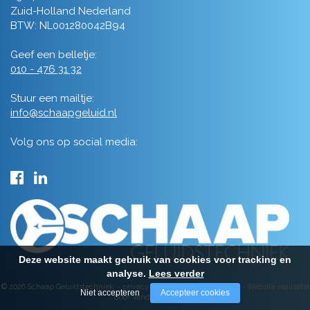
Zuid-Holland Nederland
BTW: NL001280042B94
Geef een belletje:
010 - 476 31 32
Stuur een mailtje:
info@schaapgeluid.nl
Volg ons op social media:
Deze website maakt gebruik van cookies voor tracking en
analyse.
Lees verder
© 2026 Schaap Geluidstechniek -
privacy
-
algemene voorwaarden
-
Website realisatie
Niet accepteren
Accepteer cookies
door Vanderperk Groep