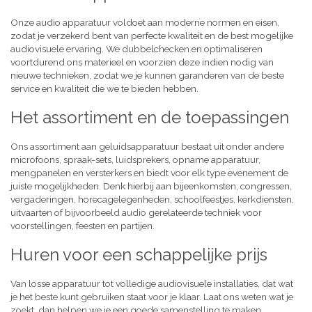
Onze audio apparatuur voldoet aan moderne normen en eisen,
zodat je verzekerd bent van perfecte kwaliteit en de best mogelijke
audiovisuele ervaring. We dubbelchecken en optimaliseren
voortdurend ons materieel en voorzien deze indien nodig van
nieuwe technieken, zodat we je kunnen garanderen van de beste
service en kwaliteit die we te bieden hebben.
Het assortiment en de toepassingen
Ons assortiment aan geluidsapparatuur bestaat uit onder andere
microfoons, spraak-sets, luidsprekers, opname apparatuur,
mengpanelen en versterkers en biedt voor elk type evenement de
juiste mogelijkheden. Denk hierbij aan bijeenkomsten, congressen,
vergaderingen, horecagelegenheden, schoolfeestjes, kerkdiensten,
uitvaarten of bijvoorbeeld audio gerelateerde techniek voor
voorstellingen, feesten en partijen.
Huren voor een schappelijke prijs
Van losse apparatuur tot volledige audiovisuele installaties, dat wat
je het beste kunt gebruiken staat voor je klaar. Laat ons weten wat je
zoekt, dan helpen we je een goede samenstelling te maken,