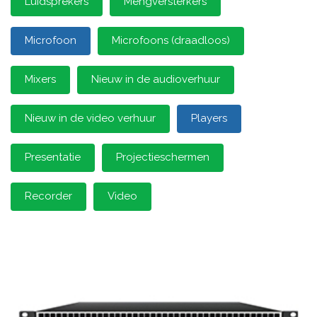
Luidsprekers
Mengversterkers
Microfoon
Microfoons (draadloos)
Mixers
Nieuw in de audioverhuur
Nieuw in de video verhuur
Players
Presentatie
Projectieschermen
Recorder
Video