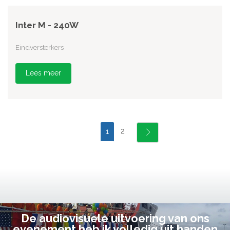
Inter M - 240W
Eindversterkers
Lees meer
2
1
De audiovisuele uitvoering van ons
evenement heb ik volledig uit handen