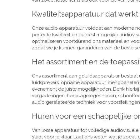
van zowel losse items als ook voor de verhuur van
Kwaliteitsapparatuur dat werkt
Onze audio apparatuur voldoet aan moderne nor
perfecte kwaliteit en de best mogelijke audiovi
optimaliseren voortdurend ons materieel en voo
zodat we je kunnen garanderen van de beste ser
Het assortiment en de toepass
Ons assortiment aan geluidsapparatuur bestaat u
luidsprekers, opname apparatuur, mengpanelen e
evenement de juiste mogelijkheden. Denk hierbi
vergaderingen, horecagelegenheden, schoolfeestj
audio gerelateerde techniek voor voorstellingen,
Huren voor een schappelijke pr
Van losse apparatuur tot volledige audiovisuele i
staat voor je klaar. Laat ons weten wat je zoekt