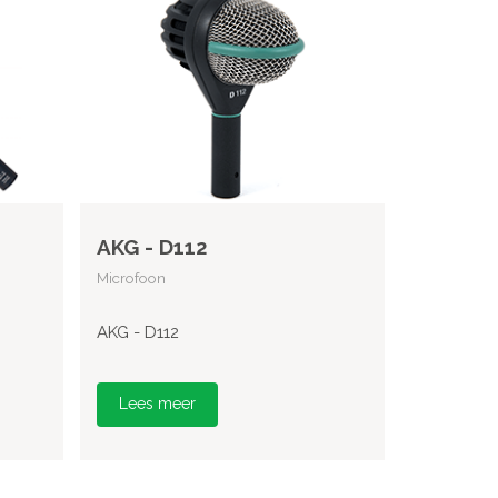
AKG - D112
Microfoon
AKG - D112
Lees meer