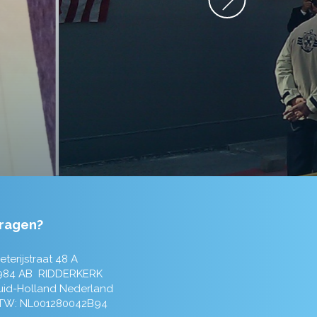
ragen?
eterijstraat 48 A
984 AB RIDDERKERK
uid-Holland Nederland
TW: NL001280042B94