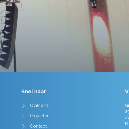
tot in de puntjes verzorgd.
Tim de Lange
Snel naar
V
Over ons
Gi
2
Projecten
Z
B
Contact