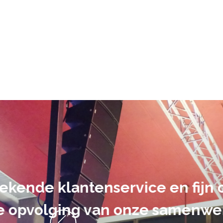
De audiovi
volledig uit 