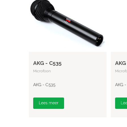
AKG - C535
AKG 
Microfoon
Microf
AKG - C535
AKG -
Lees meer
Le