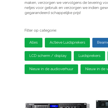
maken, verzorgen we vervolgens de levering voor
netjes voor gebruik en verzorgen we indien gewen
gegarandeerd schappelijke prijs!
Filter op categorie:
Alles
Actieve Luidsprekers
Beamer
LCD scherm / display
Luidsprekers
Nieuw in de audioverhuur
Nieuw in de 