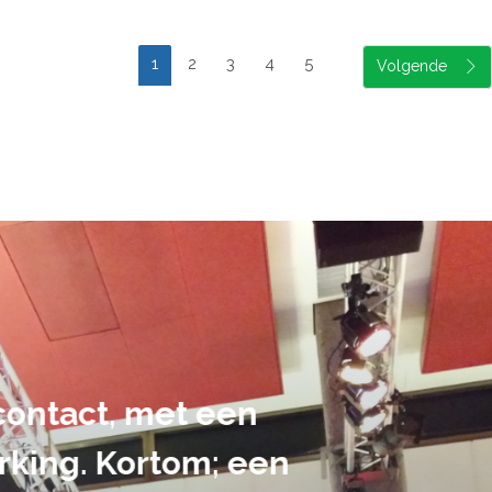
1
2
3
4
5
suele uitvoering van ons evene
handen gegeven en dat is een a