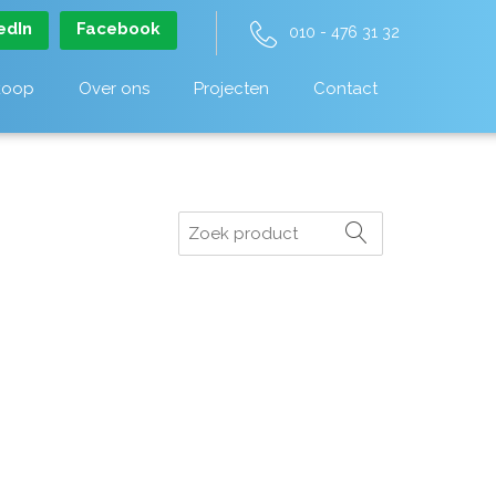
edIn
Facebook
010 - 476 31 32
koop
Over ons
Projecten
Contact
Zoeken