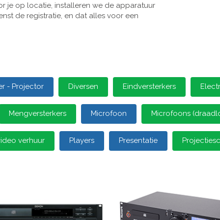
 je op locatie, installeren we de apparatuur
st de registratie, en dat alles voor een
 - Projector
Diversen
Eindversterkers
Elect
Mengversterkers
Microfoon
Microfoons (draadl
video verhuur
Players
Presentatie
Projectie