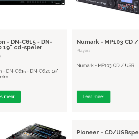
n - DN-C615 - DN-
Numark - MP103 CD /
 19" cd-speler
Players
s
Numark - MP103 CD / USB
 - DN-C615 - DN-C620 19"
eler
es meer
Lees meer
Pioneer - CD/USBspe