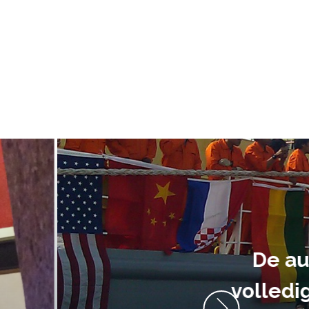
ment heb ik
anrader! Alles