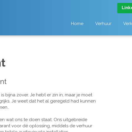
Link
Home
Verhuur
Ver
t
nt
 bijna zover. Je hebt er zin in, maar je moet
grijks. Je weet dat het al geregeld had kunnen
men..
n wat ons te doen staat. Ons uitgebreide
arant voor dé oplossing, middels de verhuur