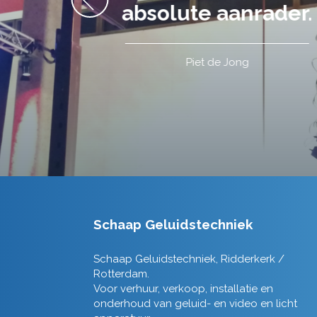
Schaap Geluidstechniek
Schaap Geluidstechniek, Ridderkerk /
Rotterdam.
Voor verhuur, verkoop, installatie en
onderhoud van geluid- en video en licht