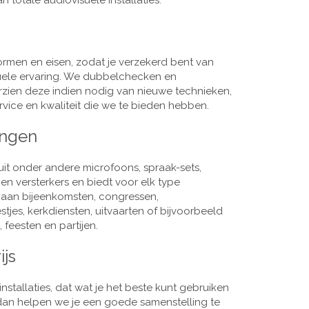
 totale audiovisuele installaties.
men en eisen, zodat je verzekerd bent van
suele ervaring. We dubbelchecken en
rzien deze indien nodig van nieuwe technieken,
vice en kwaliteit die we te bieden hebben.
ingen
it onder andere microfoons, spraak-sets,
n versterkers en biedt voor elk type
j aan bijeenkomsten, congressen,
es, kerkdiensten, uitvaarten of bijvoorbeeld
 feesten en partijen.
ijs
nstallaties, dat wat je het beste kunt gebruiken
, dan helpen we je een goede samenstelling te