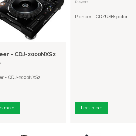
Players
Pioneer - CD/USBspeler
eer - CDJ-2000NXS2
s
er - CDJ-2000NXS2
es meer
Lees meer