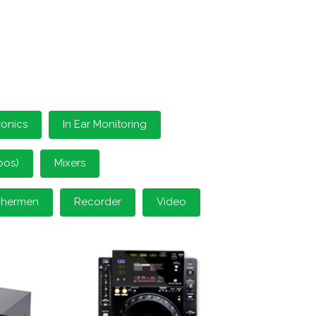
ronics
In Ear Monitoring
oos)
Mixers
schermen
Recorder
Video