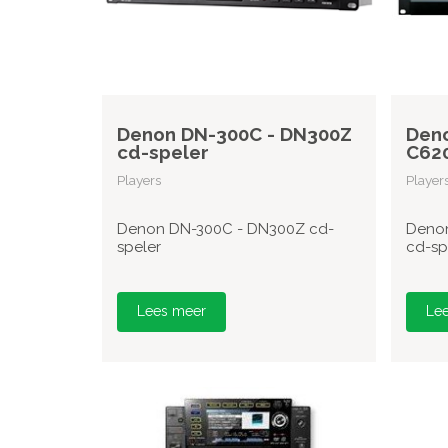
Denon DN-300C - DN300Z
Deno
cd-speler
C620
Players
Player
Denon DN-300C - DN300Z cd-
Denon
speler
cd-sp
Lees meer
Le