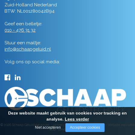
Zuid-Holland Nederland
BTW: NL001280042B94
Geef een belletje:
010 - 476 31 32
Stuur een mailtje:
info@schaapgeluid.nl
Volg ons op social media:
Deze website maakt gebruik van cookies voor tracking en
analyse.
Lees verder
© 2026 Schaap Geluidstechniek -
privacy
-
algemene voorwaarden
-
Website realisatie
Niet accepteren
Accepteer cookies
door Vanderperk Groep