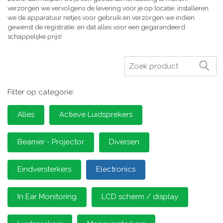
verzorgen we vervolgens de levering voor je op locatie, installeren
we de apparatuur netjes voor gebruik en verzorgen we indien
gewenst de registratie, en dat alles voor een gegarandeerd
schappelijke prijs!
Zoeken
Filter op categorie:
Alles
Actieve Luidsprekers
Beamer - Projector
Diversen
Eindversterkers
Electronics
In Ear Monitoring
LCD scherm / display