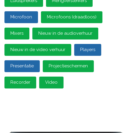
Luidsprekers
Mengversterkers
Microfoon
Microfoons (draadloos)
Mixers
Nieuw in de audioverhuur
Nieuw in de video verhuur
Players
Presentatie
Projectieschermen
Recorder
Video