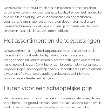
Onze audio apparatuur voldoet aan moderne normen en eisen,
zodat je verzekerd bent van perfecte kwaliteit en de best mogelijke
audiovisuele ervaring. We dubbelchecken en optimaliseren
voortdurend ons materieel en voorzien deze indien nodig van
nieuwe technieken, zodat we je kunnen garanderen van de beste
service en kwaliteit die we te bieden hebben.
Het assortiment en de toepassingen
Ons assortiment aan geluidsapparatuur bestaat uit onder andere
microfoons, spraak-sets, luidsprekers, opname apparatuur,
mengpanelen en versterkers en biedt voor elk type evenement de
juiste mogelijkheden. Denk hierbij aan bijeenkomsten, congressen,
vergaderingen, horecagelegenheden, schoolfeestjes, kerkdiensten,
uitvaarten of bijvoorbeeld audio gerelateerde techniek voor
voorstellingen, feesten en partijen.
Huren voor een schappelijke prijs
Van losse apparatuur tot volledige audiovisuele installaties, dat wat
je het beste kunt gebruiken staat voor je klaar. Laat ons weten wat je
zoekt, dan helpen we je een goede samenstelling te maken,