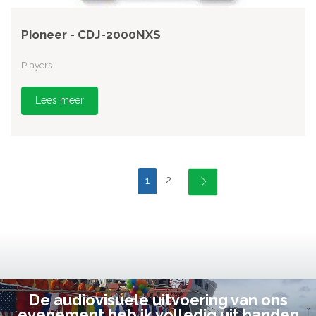
Pioneer - CDJ-2000NXS
Players
Lees meer
2
1
De audiovisuele uitvoering van ons
evenement heb ik volledig uit handen