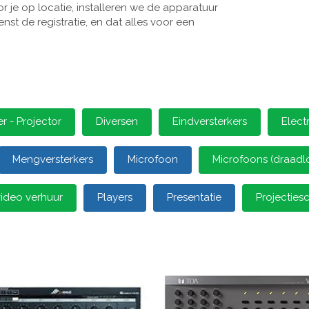
 je op locatie, installeren we de apparatuur
st de registratie, en dat alles voor een
 - Projector
Diversen
Eindversterkers
Elect
Mengversterkers
Microfoon
Microfoons (draadl
video verhuur
Players
Presentatie
Projectie