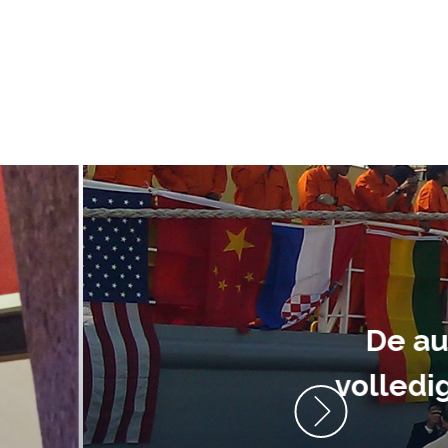
ment heb ik
anrader! Alles