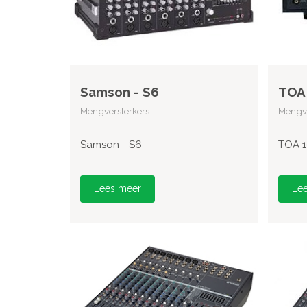
Samson - S6
TOA 
Mengversterkers
Mengve
Samson - S6
TOA 1
Lees meer
Le