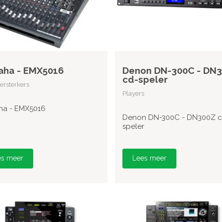
aha - EMX5016
Denon DN-300C - DN
cd-speler
rsterkers
Players
a - EMX5016
Denon DN-300C - DN300Z c
speler
es meer
Lees meer