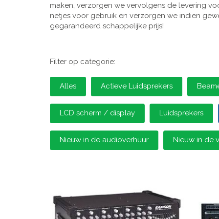
maken, verzorgen we vervolgens de levering voor
netjes voor gebruik en verzorgen we indien gewen
gegarandeerd schappelijke prijs!
Filter op categorie:
Alles
Actieve Luidsprekers
Beamer
LCD scherm / display
Luidsprekers
Nieuw in de audioverhuur
Nieuw in de 