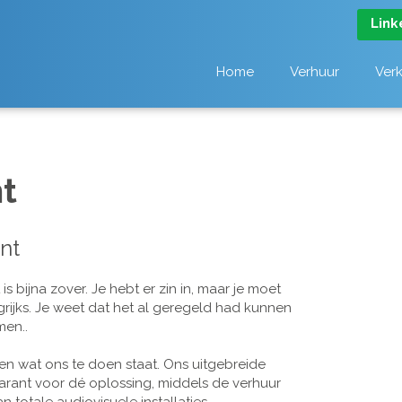
Link
Home
Verhuur
Ver
t
nt
 bijna zover. Je hebt er zin in, maar je moet
grijks. Je weet dat het al geregeld had kunnen
men..
n wat ons te doen staat. Ons uitgebreide
arant voor dé oplossing, middels de verhuur