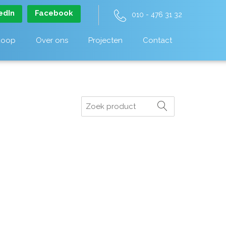
edIn
Facebook
010 - 476 31 32
koop
Over ons
Projecten
Contact
Zoeken