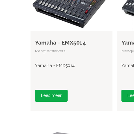
Yamaha - EMX5014
Yam
Mengversterkers
Mengve
Yamaha - EMX5014
Yamah
Lees meer
Le