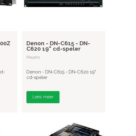
300Z
Denon - DN-C615 - DN-
C620 19" cd-speler
Players
d-
Denon - DN-C615 - DN-C620 19"
cd-speler
Lees meer