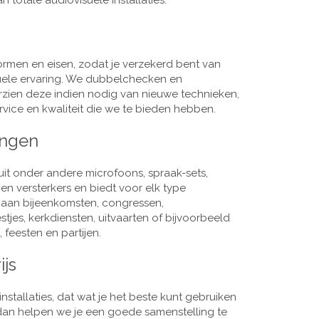
 totale audiovisuele installaties.
men en eisen, zodat je verzekerd bent van
suele ervaring. We dubbelchecken en
rzien deze indien nodig van nieuwe technieken,
vice en kwaliteit die we te bieden hebben.
ingen
it onder andere microfoons, spraak-sets,
n versterkers en biedt voor elk type
j aan bijeenkomsten, congressen,
es, kerkdiensten, uitvaarten of bijvoorbeeld
 feesten en partijen.
ijs
nstallaties, dat wat je het beste kunt gebruiken
, dan helpen we je een goede samenstelling te