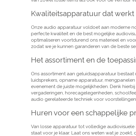
van zowel losse items als ook voor de verhuur van
Kwaliteitsapparatuur dat werkt
Onze audio apparatuur voldoet aan moderne nor
perfecte kwaliteit en de best mogelijke audiovi
optimaliseren voortdurend ons materieel en voo
zodat we je kunnen garanderen van de beste ser
Het assortiment en de toepass
Ons assortiment aan geluidsapparatuur bestaat u
luidsprekers, opname apparatuur, mengpanelen e
evenement de juiste mogelijkheden. Denk hierbi
vergaderingen, horecagelegenheden, schoolfeestj
audio gerelateerde techniek voor voorstellingen,
Huren voor een schappelijke pr
Van losse apparatuur tot volledige audiovisuele i
staat voor je klaar. Laat ons weten wat je zoekt