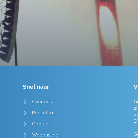
Tim de Lange
Snel naar
V
Over ons
Gi
2
Projecten
Z
B
Contact
Ge
Webcasting