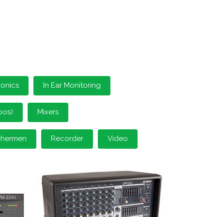
ronics
In Ear Monitoring
oos)
Mixers
schermen
Recorder
Video