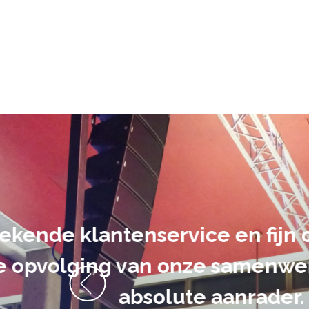
De audiovi
volledig uit 