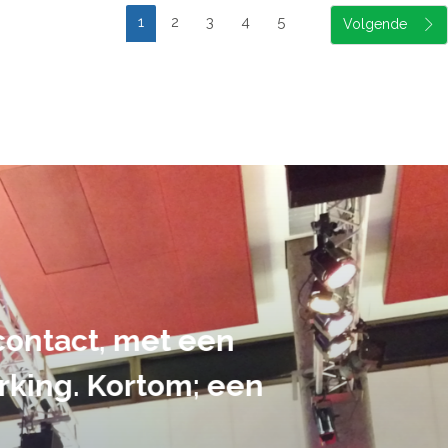
1
2
3
4
5
suele uitvoering van ons evene
handen gegeven en dat is een a
tot in de puntjes verzorgd.