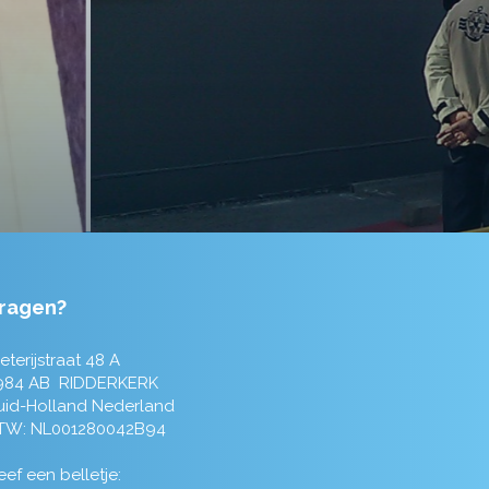
ragen?
eterijstraat 48 A
984 AB RIDDERKERK
uid-Holland Nederland
TW: NL001280042B94
ef een belletje: