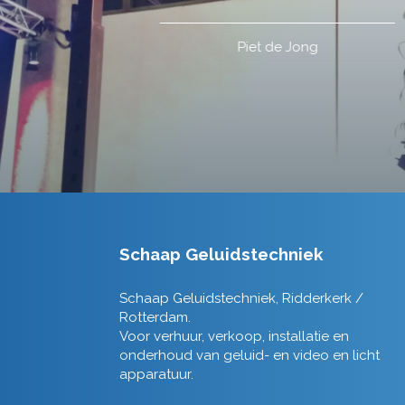
Schaap Geluidstechniek
Schaap Geluidstechniek, Ridderkerk /
Rotterdam.
Voor verhuur, verkoop, installatie en
onderhoud van geluid- en video en licht
apparatuur.