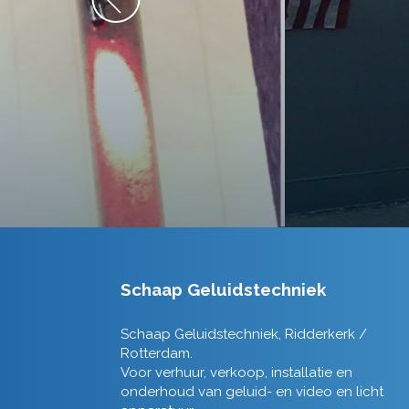
Schaap Geluidstechniek
Schaap Geluidstechniek, Ridderkerk /
Rotterdam.
Voor verhuur, verkoop, installatie en
onderhoud van geluid- en video en licht