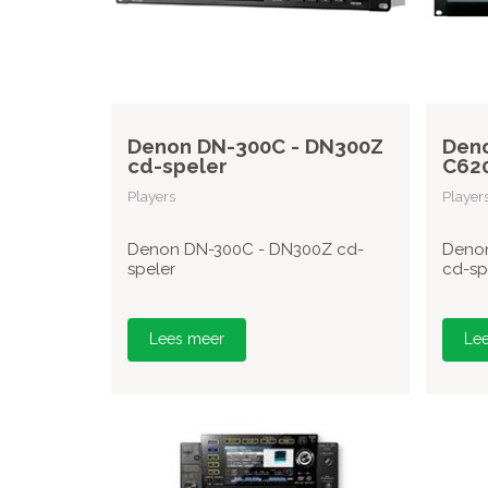
Denon DN-300C - DN300Z
Deno
cd-speler
C620
Players
Player
Denon DN-300C - DN300Z cd-
Denon
speler
cd-sp
Lees meer
Le