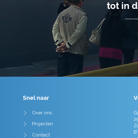
tot in de puntjes verzorgd.
Tim de Lange
Snel naar
V
Over ons
Gi
2
Projecten
Z
B
Contact