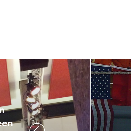
De audiovi
volledig uit 