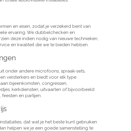
 totale audiovisuele installaties.
men en eisen, zodat je verzekerd bent van
suele ervaring. We dubbelchecken en
rzien deze indien nodig van nieuwe technieken,
vice en kwaliteit die we te bieden hebben.
ingen
it onder andere microfoons, spraak-sets,
n versterkers en biedt voor elk type
j aan bijeenkomsten, congressen,
es, kerkdiensten, uitvaarten of bijvoorbeeld
 feesten en partijen.
ijs
nstallaties, dat wat je het beste kunt gebruiken
, dan helpen we je een goede samenstelling te