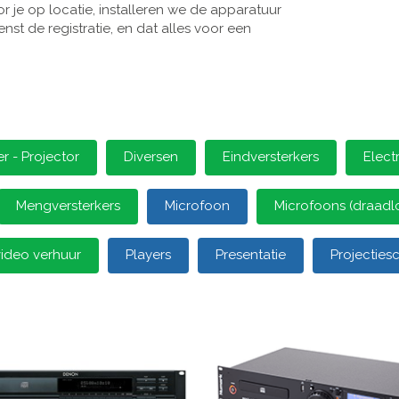
 je op locatie, installeren we de apparatuur
st de registratie, en dat alles voor een
 - Projector
Diversen
Eindversterkers
Elect
Mengversterkers
Microfoon
Microfoons (draadl
video verhuur
Players
Presentatie
Projectie