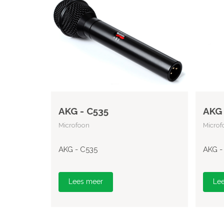
AKG - C535
AKG 
Microfoon
Microf
AKG - C535
AKG -
Lees meer
Le