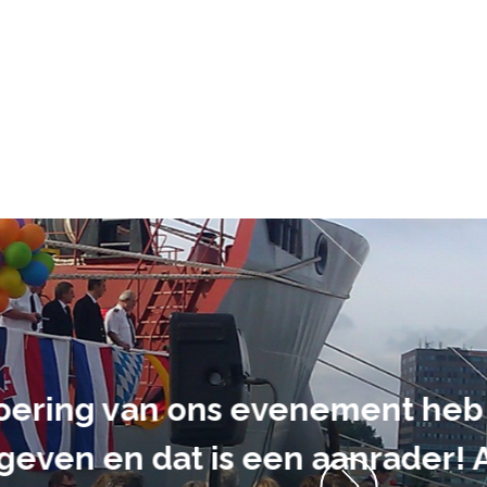
ment heb ik
anrader! Alles