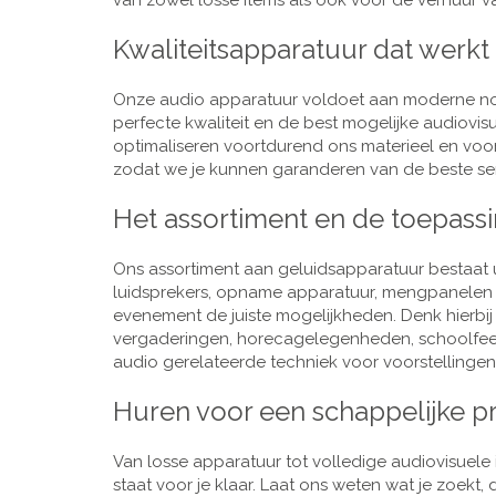
van zowel losse items als ook voor de verhuur van
Kwaliteitsapparatuur dat werkt
Onze audio apparatuur voldoet aan moderne nor
perfecte kwaliteit en de best mogelijke audiovi
optimaliseren voortdurend ons materieel en voo
zodat we je kunnen garanderen van de beste ser
Het assortiment en de toepass
Ons assortiment aan geluidsapparatuur bestaat u
luidsprekers, opname apparatuur, mengpanelen e
evenement de juiste mogelijkheden. Denk hierbi
vergaderingen, horecagelegenheden, schoolfeestj
audio gerelateerde techniek voor voorstellingen,
Huren voor een schappelijke pr
Van losse apparatuur tot volledige audiovisuele i
staat voor je klaar. Laat ons weten wat je zoekt