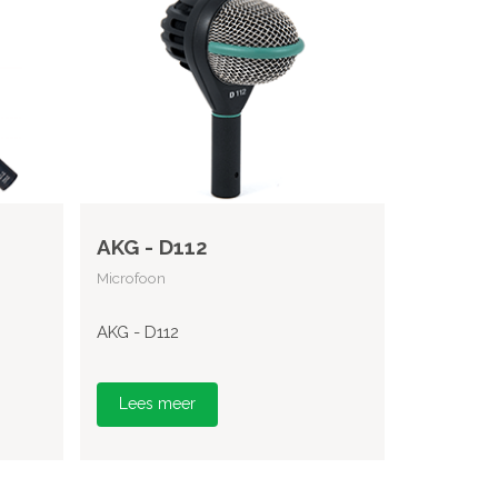
AKG - D112
Microfoon
AKG - D112
Lees meer