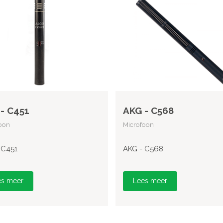
- C451
AKG - C568
oon
Microfoon
 C451
AKG - C568
es meer
Lees meer