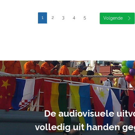
1
2
3
4
5
suele uitvoering van ons evene
handen gegeven en dat is een a