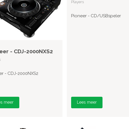
Players
Pioneer - CD/USBspeler
eer - CDJ-2000NXS2
s
er - CDJ-2000NXS2
es meer
Lees meer