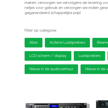
maken, verzorgen we vervolgens de levering voor
netjes voor gebruik en verzorgen we indien gewen
gegarandeerd schappelijke prijs!
Filter op categorie:
Alles
Actieve Luidsprekers
Beamer
LCD scherm / display
Luidsprekers
Nieuw in de audioverhuur
Nieuw in de 