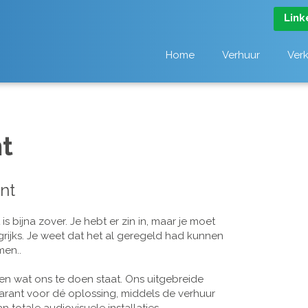
Link
Home
Verhuur
Ver
t
nt
 bijna zover. Je hebt er zin in, maar je moet
grijks. Je weet dat het al geregeld had kunnen
men..
n wat ons te doen staat. Ons uitgebreide
arant voor dé oplossing, middels de verhuur