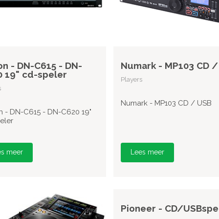
n - DN-C615 - DN-
Numark - MP103 CD /
 19" cd-speler
Players
s
Numark - MP103 CD / USB
 - DN-C615 - DN-C620 19"
eler
es meer
Lees meer
Pioneer - CD/USBspe