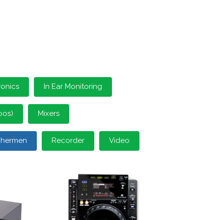
ronics
In Ear Monitoring
oos)
Mixers
schermen
Recorder
Video