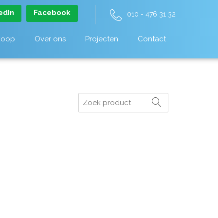
edIn
Facebook
010 - 476 31 32
koop
Over ons
Projecten
Contact
Zoeken