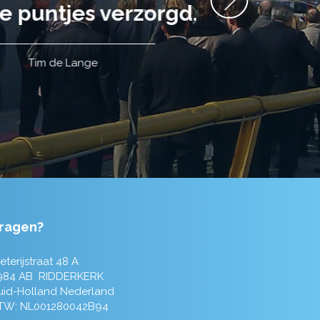
ragen?
eterijstraat 48 A
984 AB RIDDERKERK
uid-Holland Nederland
TW: NL001280042B94