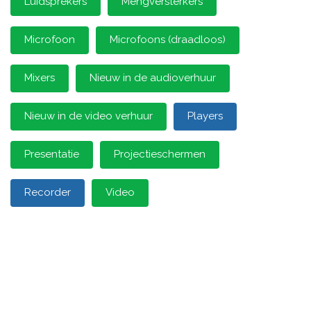
Luidsprekers
Mengversterkers
Microfoon
Microfoons (draadloos)
Mixers
Nieuw in de audioverhuur
Nieuw in de video verhuur
Players
Presentatie
Projectieschermen
Recorder
Video