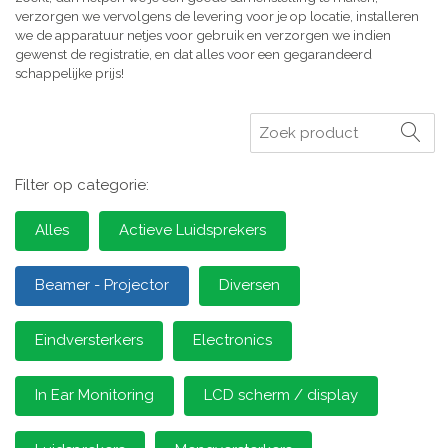
verzorgen we vervolgens de levering voor je op locatie, installeren
we de apparatuur netjes voor gebruik en verzorgen we indien
gewenst de registratie, en dat alles voor een gegarandeerd
schappelijke prijs!
Zoeken
Filter op categorie:
Alles
Actieve Luidsprekers
Beamer - Projector
Diversen
Eindversterkers
Electronics
In Ear Monitoring
LCD scherm / display