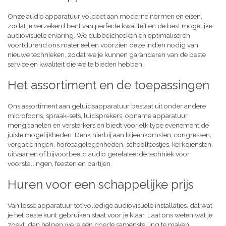
Onze audio apparatuur voldoet aan moderne normen en eisen,
zodat je verzekerd bent van perfecte kwaliteit en de best mogelijke
audiovisuele ervaring. We dubbelchecken en optimaliseren
voortdurend ons materieel en voorzien deze indien nodig van
nieuwe technieken, zodat we je kunnen garanderen van de beste
service en kwaliteit die we te bieden hebben.
Het assortiment en de toepassingen
Ons assortiment aan geluidsapparatuur bestaat uit onder andere
microfoons, spraak-sets, luidsprekers, opname apparatuur,
mengpanelen en versterkers en biedt voor elk type evenement de
juiste mogelijkheden. Denk hierbij aan bijeenkomsten, congressen,
vergaderingen, horecagelegenheden, schoolfeestjes, kerkdiensten,
uitvaarten of bijvoorbeeld audio gerelateerde techniek voor
voorstellingen, feesten en partijen.
Huren voor een schappelijke prijs
Van losse apparatuur tot volledige audiovisuele installaties, dat wat
je het beste kunt gebruiken staat voor je klaar. Laat ons weten wat je
zoekt, dan helpen we je een goede samenstelling te maken,