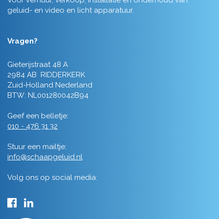
Voor verhuur, verkoop, installatie en onderhoud van
geluid- en video en licht apparatuur.
Vragen?
Gieterijstraat 48 A
2984 AB RIDDERKERK
Zuid-Holland Nederland
BTW: NL001280042B94
Geef een belletje:
010 - 476 31 32
Stuur een mailtje:
info@schaapgeluid.nl
Volg ons op social media: