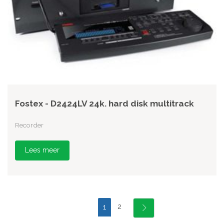
Fostex - D2424LV 24k. hard disk multitrack
Recorder
Lees meer
2
1