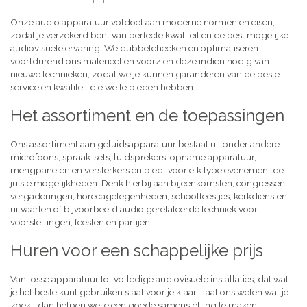
Onze audio apparatuur voldoet aan moderne normen en eisen,
zodat je verzekerd bent van perfecte kwaliteit en de best mogelijke
audiovisuele ervaring. We dubbelchecken en optimaliseren
voortdurend ons materieel en voorzien deze indien nodig van
nieuwe technieken, zodat we je kunnen garanderen van de beste
service en kwaliteit die we te bieden hebben.
Het assortiment en de toepassingen
Ons assortiment aan geluidsapparatuur bestaat uit onder andere
microfoons, spraak-sets, luidsprekers, opname apparatuur,
mengpanelen en versterkers en biedt voor elk type evenement de
juiste mogelijkheden. Denk hierbij aan bijeenkomsten, congressen,
vergaderingen, horecagelegenheden, schoolfeestjes, kerkdiensten,
uitvaarten of bijvoorbeeld audio gerelateerde techniek voor
voorstellingen, feesten en partijen.
Huren voor een schappelijke prijs
Van losse apparatuur tot volledige audiovisuele installaties, dat wat
je het beste kunt gebruiken staat voor je klaar. Laat ons weten wat je
zoekt, dan helpen we je een goede samenstelling te maken,