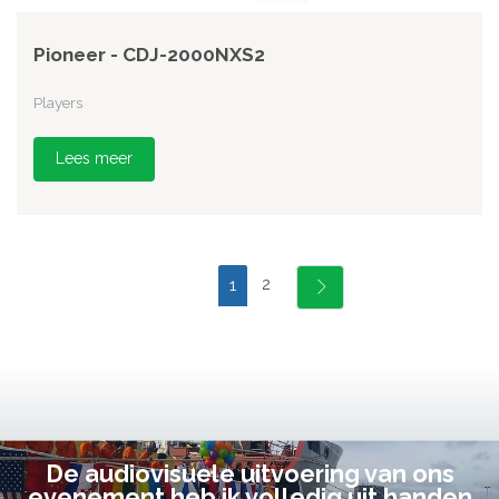
Pioneer - CDJ-2000NXS2
Players
Lees meer
2
1
De audiovisuele uitvoering van ons
evenement heb ik volledig uit handen