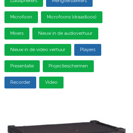
Luidsprekers
Mengversterkers
Microfoon
Microfoons (draadloos)
Mixers
Nieuw in de audioverhuur
Nieuw in de video verhuur
Players
Presentatie
Projectieschermen
Recorder
Video