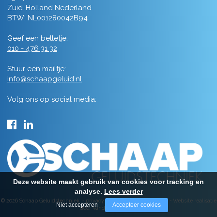
Zuid-Holland Nederland
BTW: NL001280042B94
Geef een belletje:
010 - 476 31 32
Stuur een mailtje:
info@schaapgeluid.nl
Volg ons op social media:
Deze website maakt gebruik van cookies voor tracking en
analyse.
Lees verder
© 2026 Schaap Geluidstechniek -
privacy
-
algemene voorwaarden
-
Website realisatie
Niet accepteren
Accepteer cookies
door Vanderperk Groep