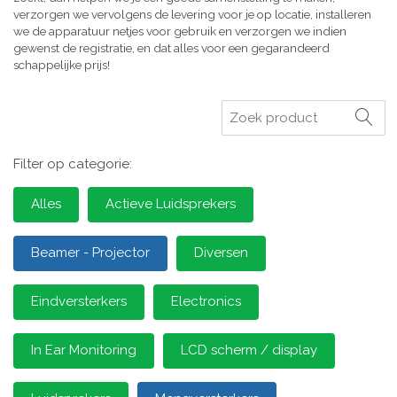
verzorgen we vervolgens de levering voor je op locatie, installeren
we de apparatuur netjes voor gebruik en verzorgen we indien
gewenst de registratie, en dat alles voor een gegarandeerd
schappelijke prijs!
Zoeken
Filter op categorie:
Alles
Actieve Luidsprekers
Beamer - Projector
Diversen
Eindversterkers
Electronics
In Ear Monitoring
LCD scherm / display