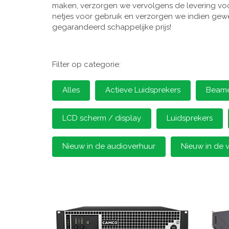
maken, verzorgen we vervolgens de levering voor
netjes voor gebruik en verzorgen we indien gewen
gegarandeerd schappelijke prijs!
Filter op categorie:
Alles
Actieve Luidsprekers
Beamer
LCD scherm / display
Luidsprekers
Nieuw in de audioverhuur
Nieuw in de 