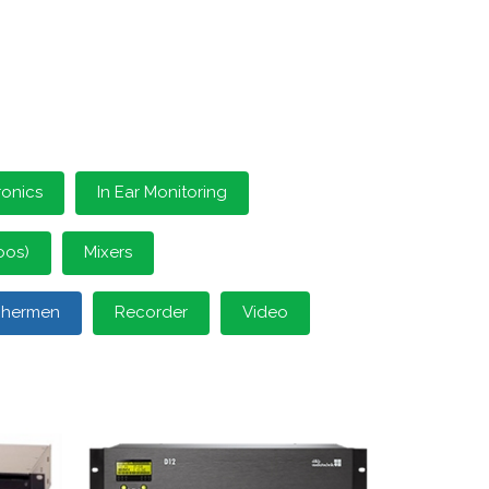
ronics
In Ear Monitoring
oos)
Mixers
schermen
Recorder
Video