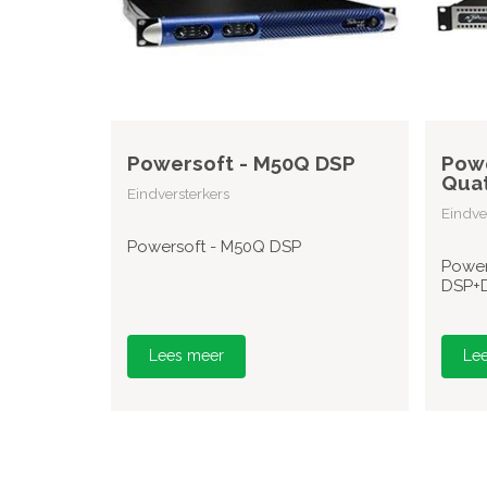
Powersoft - M50Q DSP
Powe
Quat
Eindversterkers
Eindve
Powersoft - M50Q DSP
Power
DSP+
Lees meer
Le