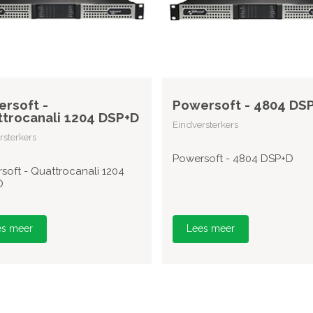
rsoft -
Powersoft - 4804 DS
trocanali 1204 DSP+D
Eindversterkers
rsterkers
Powersoft - 4804 DSP+D
soft - Quattrocanali 1204
D
es meer
Lees meer