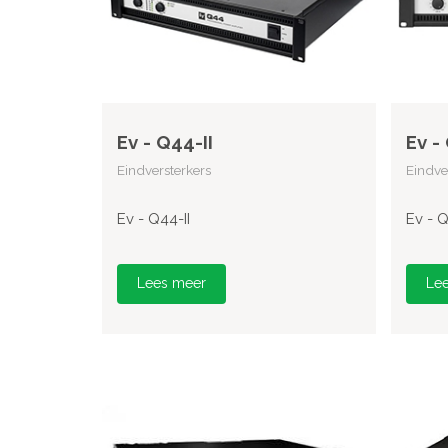
Ev - Q44-II
Ev -
Eindversterkers
Eindve
Ev - Q44-II
Ev - Q
Lees meer
Le