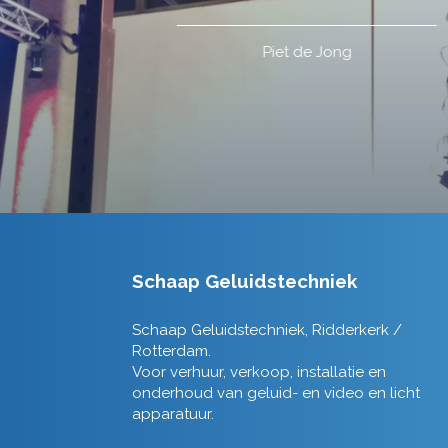
Schaap Geluidstechniek
Schaap Geluidstechniek, Ridderkerk /
Rotterdam.
Voor verhuur, verkoop, installatie en
onderhoud van geluid- en video en licht
apparatuur.