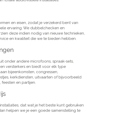
 totale audiovisuele installaties.
men en eisen, zodat je verzekerd bent van
suele ervaring. We dubbelchecken en
rzien deze indien nodig van nieuwe technieken,
vice en kwaliteit die we te bieden hebben.
ingen
it onder andere microfoons, spraak-sets,
n versterkers en biedt voor elk type
j aan bijeenkomsten, congressen,
es, kerkdiensten, uitvaarten of bijvoorbeeld
 feesten en partijen.
ijs
nstallaties, dat wat je het beste kunt gebruiken
, dan helpen we je een goede samenstelling te