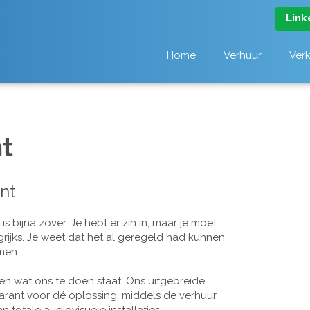
Link
Home
Verhuur
Ver
t
nt
 bijna zover. Je hebt er zin in, maar je moet
grijks. Je weet dat het al geregeld had kunnen
men..
n wat ons te doen staat. Ons uitgebreide
arant voor dé oplossing, middels de verhuur