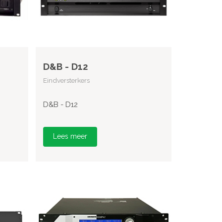
D&B - D12
Eindversterkers
D&B - D12
Lees meer