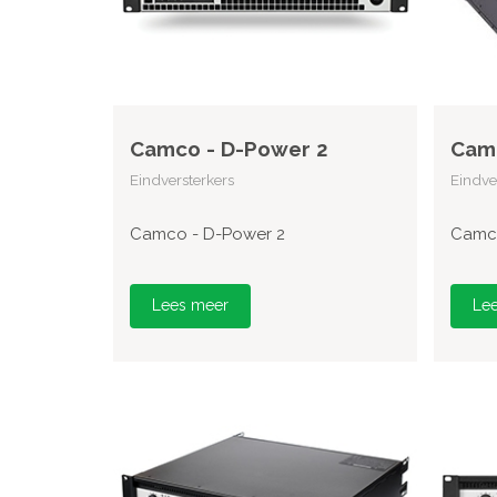
Camco - D-Power 2
Camc
Eindversterkers
Eindve
Camco - D-Power 2
Camco
Lees meer
Le