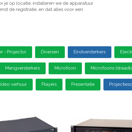
 je op locatie, installeren we de apparatuur
st de registratie, en dat alles voor een
 - Projector
Diversen
Eindversterkers
Elect
Mengversterkers
Microfoon
Microfoons (draadl
video verhuur
Players
Presentatie
Projectie