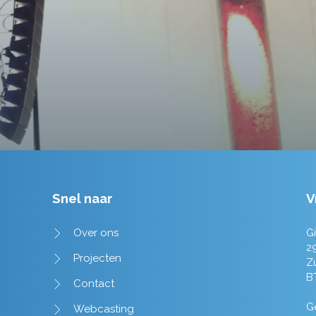
Tim de Lange
Snel naar
V
Over ons
Gi
2
Projecten
Z
B
Contact
Ge
Webcasting