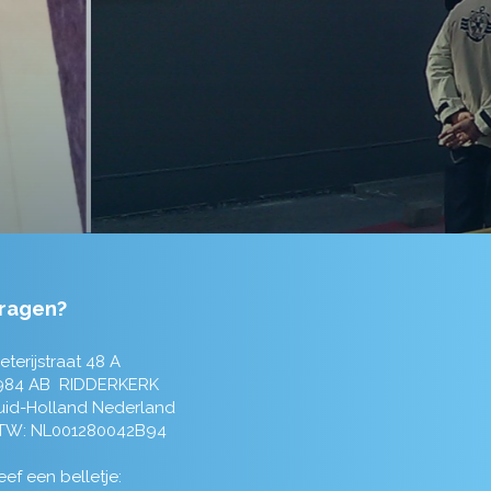
ragen?
eterijstraat 48 A
984 AB RIDDERKERK
uid-Holland Nederland
TW: NL001280042B94
ef een belletje: