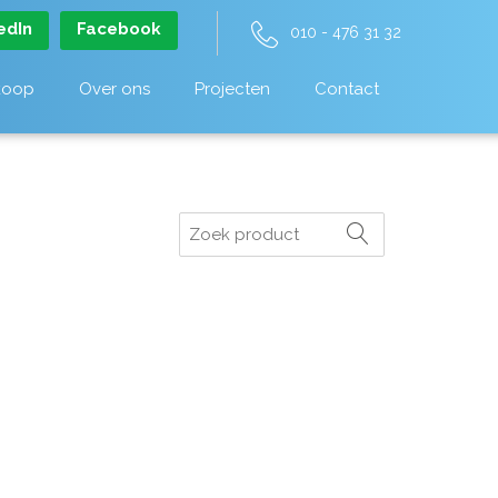
edIn
Facebook
010 - 476 31 32
koop
Over ons
Projecten
Contact
Zoeken