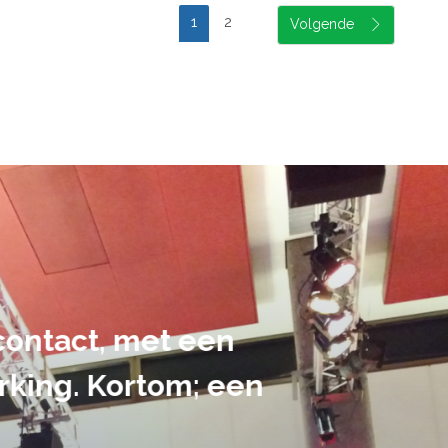
1
2
suele uitvoering van ons evene
handen gegeven en dat is een a
tot in de puntjes verzorgd.