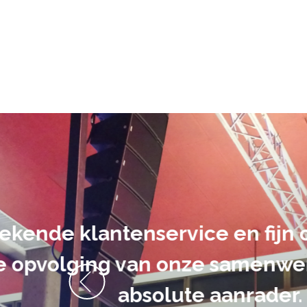
De audiovi
volledig uit 