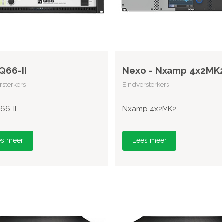
 Q66-II
Nexo - Nxamp 4x2MK
rsterkers
Eindversterkers
66-II
Nxamp 4x2MK2
es meer
Lees meer