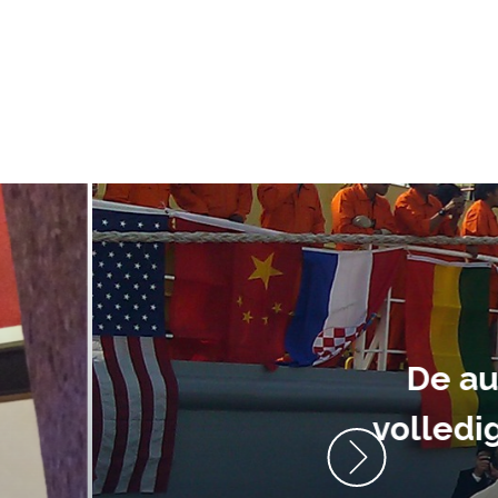
ment heb ik
anrader! Alles