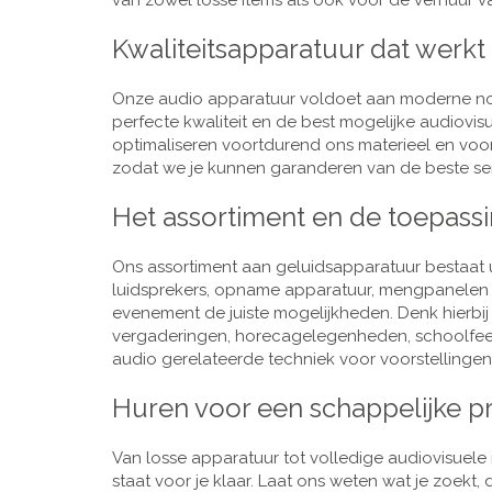
van zowel losse items als ook voor de verhuur van
Kwaliteitsapparatuur dat werkt
Onze audio apparatuur voldoet aan moderne nor
perfecte kwaliteit en de best mogelijke audiovi
optimaliseren voortdurend ons materieel en voo
zodat we je kunnen garanderen van de beste ser
Het assortiment en de toepass
Ons assortiment aan geluidsapparatuur bestaat u
luidsprekers, opname apparatuur, mengpanelen e
evenement de juiste mogelijkheden. Denk hierbi
vergaderingen, horecagelegenheden, schoolfeestj
audio gerelateerde techniek voor voorstellingen,
Huren voor een schappelijke pr
Van losse apparatuur tot volledige audiovisuele i
staat voor je klaar. Laat ons weten wat je zoekt