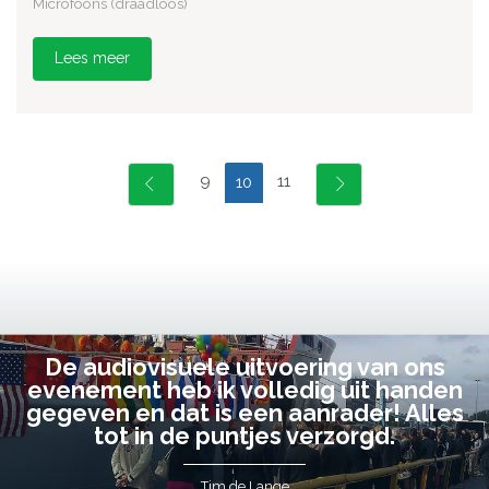
Microfoons (draadloos)
Lees meer
9
11
10
De audiovisuele uitvoering van ons
evenement heb ik volledig uit handen
gegeven en dat is een aanrader! Alles
tot in de puntjes verzorgd.
Tim de Lange