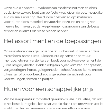
Onze audio apparatuur voldoet aan moderne normen en eisen,
zodat je verzekerd bent van perfecte kwaliteit en de best mogelijke
audiovisuele ervaring. We dubbelchecken en optimaliseren
voortdurend ons materieel en voorzien deze indien nodig van
nieuwe technieken, zodat we je kunnen garanderen van de beste
service en kwaliteit die we te bieden hebben.
Het assortiment en de toepassingen
Ons assortiment aan geluidsapparatuur bestaat uit onder andere
microfoons, spraak-sets, luidsprekers, opname apparatuur,
mengpanelen en versterkers en biedt voor elk type evenement de
juiste mogelijkheden. Denk hierbij aan bijeenkomsten, congressen,
vergaderingen, horecagelegenheden, schoolfeestjes, kerkdiensten,
uitvaarten of bijvoorbeeld audio gerelateerde techniek voor
voorstellingen, feesten en partijen.
Huren voor een schappelijke prijs
Van losse apparatuur tot volledige audiovisuele installaties, dat wat
je het beste kunt gebruiken staat voor je klaar. Laat ons weten wat je
zoekt, dan helpen we je een goede samenstelling te maken,