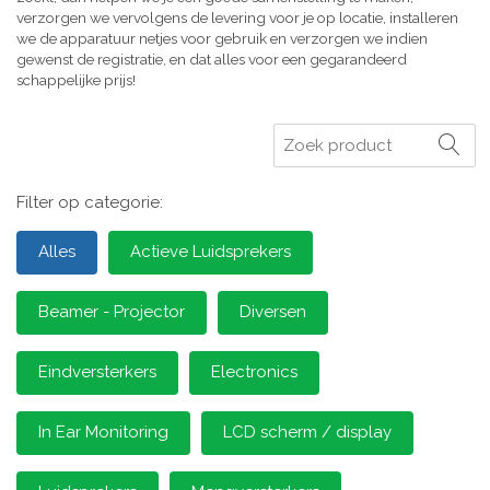
verzorgen we vervolgens de levering voor je op locatie, installeren
we de apparatuur netjes voor gebruik en verzorgen we indien
gewenst de registratie, en dat alles voor een gegarandeerd
schappelijke prijs!
Zoeken
Filter op categorie:
Alles
Actieve Luidsprekers
Beamer - Projector
Diversen
Eindversterkers
Electronics
In Ear Monitoring
LCD scherm / display