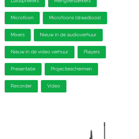
Luidsprekers
Mengversterkers
Microfoon
Microfoons (draadloos)
Mixers
Nieuw in de audioverhuur
Nieuw in de video verhuur
Players
Presentatie
Projectieschermen
Recorder
Video