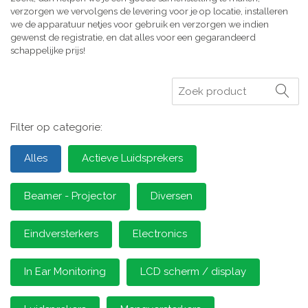
verzorgen we vervolgens de levering voor je op locatie, installeren
we de apparatuur netjes voor gebruik en verzorgen we indien
gewenst de registratie, en dat alles voor een gegarandeerd
schappelijke prijs!
Zoeken
Filter op categorie:
Alles
Actieve Luidsprekers
Beamer - Projector
Diversen
Eindversterkers
Electronics
In Ear Monitoring
LCD scherm / display