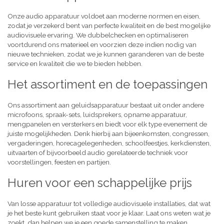
Onze audio apparatuur voldoet aan moderne normen en eisen,
zodat je verzekerd bent van perfecte kwaliteit en de best mogelijke
audiovisuele ervaring. We dubbelchecken en optimaliseren
voortdurend ons materieel en voorzien deze indien nodig van
nieuwe technieken, zodat we je kunnen garanderen van de beste
service en kwaliteit die we te bieden hebben.
Het assortiment en de toepassingen
Ons assortiment aan geluidsapparatuur bestaat uit onder andere
microfoons, spraak-sets, luidsprekers, opname apparatuur,
mengpanelen en versterkers en biedt voor elk type evenement de
juiste mogelijkheden. Denk hierbij aan bijeenkomsten, congressen,
vergaderingen, horecagelegenheden, schoolfeestjes, kerkdiensten,
uitvaarten of bijvoorbeeld audio gerelateerde techniek voor
voorstellingen, feesten en partijen.
Huren voor een schappelijke prijs
Van losse apparatuur tot volledige audiovisuele installaties, dat wat
je het beste kunt gebruiken staat voor je klaar. Laat ons weten wat je
zoekt, dan helpen we je een goede samenstelling te maken,