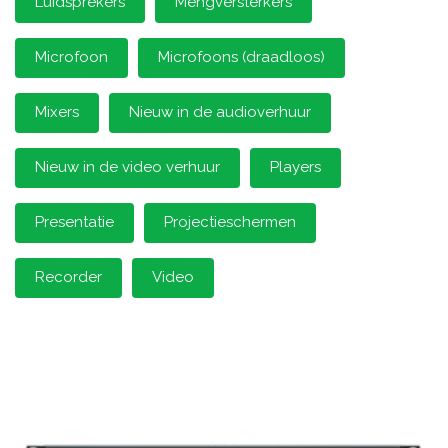
Luidsprekers
Mengversterkers
Microfoon
Microfoons (draadloos)
Mixers
Nieuw in de audioverhuur
Nieuw in de video verhuur
Players
Presentatie
Projectieschermen
Recorder
Video