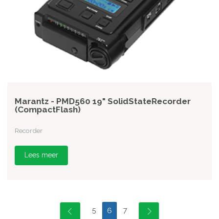
Marantz - PMD560 19" SolidStateRecorder
(CompactFlash)
Recorder
Lees meer
5
7
6