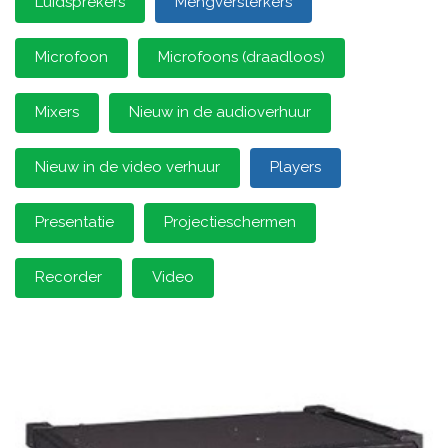
Luidsprekers
Mengversterkers
Microfoon
Microfoons (draadloos)
Mixers
Nieuw in de audioverhuur
Nieuw in de video verhuur
Players
Presentatie
Projectieschermen
Recorder
Video