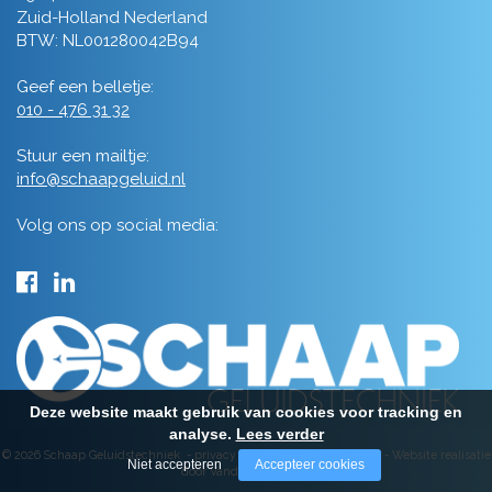
Zuid-Holland Nederland
BTW: NL001280042B94
Geef een belletje:
010 - 476 31 32
Stuur een mailtje:
info@schaapgeluid.nl
Volg ons op social media:
Deze website maakt gebruik van cookies voor tracking en
analyse.
Lees verder
© 2026 Schaap Geluidstechniek -
privacy
-
algemene voorwaarden
-
Website realisatie
Niet accepteren
Accepteer cookies
door Vanderperk Groep