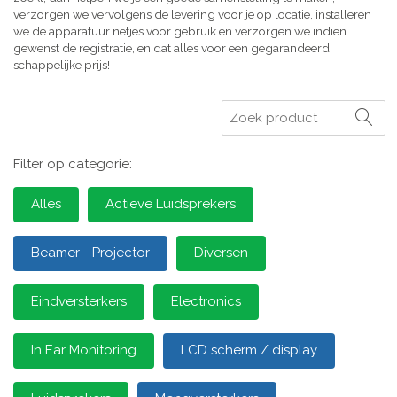
verzorgen we vervolgens de levering voor je op locatie, installeren
we de apparatuur netjes voor gebruik en verzorgen we indien
gewenst de registratie, en dat alles voor een gegarandeerd
schappelijke prijs!
Zoeken
Filter op categorie:
Alles
Actieve Luidsprekers
Beamer - Projector
Diversen
Eindversterkers
Electronics
In Ear Monitoring
LCD scherm / display