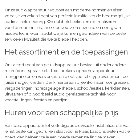
Onze audio apparatuur voldoet aan moderne normen en eisen,
zodat je verzekerd bent van perfecte kwaliteit en de best mogelijke
audiovisuele ervaring. We dubbelchecken en optimaliseren
voortdurend ons materieel en voorzien deze indien nodig van
nieuwe technieken, zodat we je kunnen garanderen van de beste
service en kwaliteit die we te bieden hebben.
Het assortiment en de toepassingen
Ons assortiment aan geluidsapparatuur bestaat uit onder andere
microfoons, spraak-sets, luidsprekers, opname apparatuur,
mengpanelen en versterkers en biedt voor elk type evenement de
juiste mogelijkheden. Denk hierbij aan bijeenkomsten, congressen,
vergaderingen, horecagelegenheden, schoolfeestjes, kerkdiensten,
uitvaarten of bijvoorbeeld audio gerelateerde techniek voor
voorstellingen, feesten en partijen.
Huren voor een schappelijke prijs
Van losse apparatuur tot volledige audiovisuele installaties, dat wat
je het beste kunt gebruiken staat voor je klaar. Laat ons weten wat je
zoekt, dan helpen we je een goede samenstelling te maken,