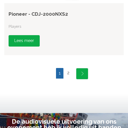
Pioneer - CDJ-2000NXS2
Players
Lees meer
2
1
De audiovisuele uitvoering van ons
evenement heb ik volledig uit handen