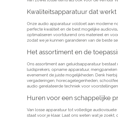
van zowel losse items als ook voor de verhuur van
Kwaliteitsapparatuur dat werkt
Onze audio apparatuur voldoet aan moderne nor
perfecte kwaliteit en de best mogelijke audiovi
optimaliseren voortdurend ons materieel en voo
zodat we je kunnen garanderen van de beste ser
Het assortiment en de toepass
Ons assortiment aan geluidsapparatuur bestaat u
luidsprekers, opname apparatuur, mengpanelen e
evenement de juiste mogelijkheden. Denk hierbi
vergaderingen, horecagelegenheden, schoolfeestj
audio gerelateerde techniek voor voorstellingen,
Huren voor een schappelijke pr
Van losse apparatuur tot volledige audiovisuele i
staat voor je klaar. Laat ons weten wat je zoekt