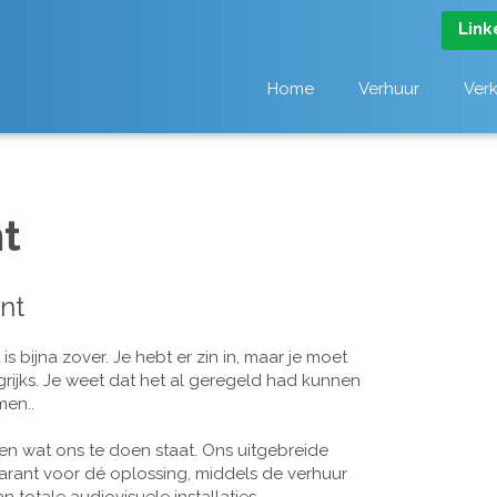
Link
Home
Verhuur
Ver
t
nt
 bijna zover. Je hebt er zin in, maar je moet
grijks. Je weet dat het al geregeld had kunnen
men..
n wat ons te doen staat. Ons uitgebreide
arant voor dé oplossing, middels de verhuur