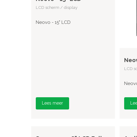
LCD scherm / display
Neovo - 15" LCD
Neov
LCD sc
Neovo
Lees meer
Le