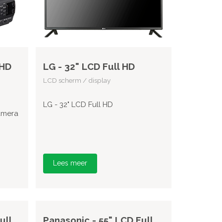
 HD
LG - 32" LCD Full HD
LCD scherm / display
LG - 32" LCD Full HD
amera
Lees meer
ull
Panasonic - 55" LCD Full