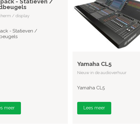
pack - Statieven /
dbeugels
herm / display
ack - Statieven /
beugels
Yamaha CL5
Nieuw in de audioverhuur
Yamaha CL5
es meer
Lees meer