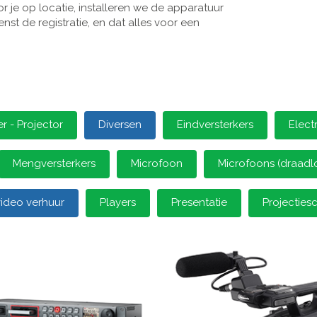
 je op locatie, installeren we de apparatuur
st de registratie, en dat alles voor een
 - Projector
Diversen
Eindversterkers
Elect
Mengversterkers
Microfoon
Microfoons (draadl
video verhuur
Players
Presentatie
Projectie