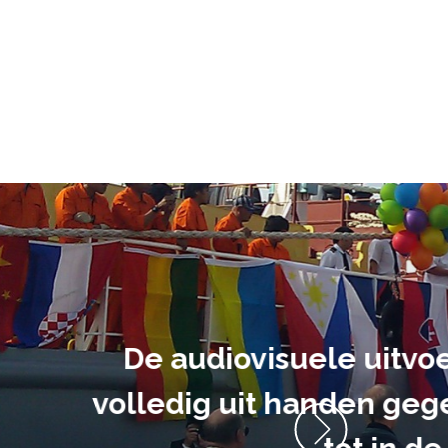
ment heb ik
anrader! Alles