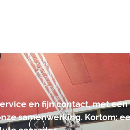
De audiovi
volledig uit 