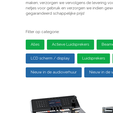
maken, verzorgen we vervolgens de levering voor
netjes voor gebruik en verzorgen we indien gewen
gegarandeerd schappelijke prijs!
Filter op categorie:
Alles
Actieve Luidsprekers
Beamer
LCD scherm / display
Luidsprekers
Nieuw in de audioverhuur
Nieuw in de 