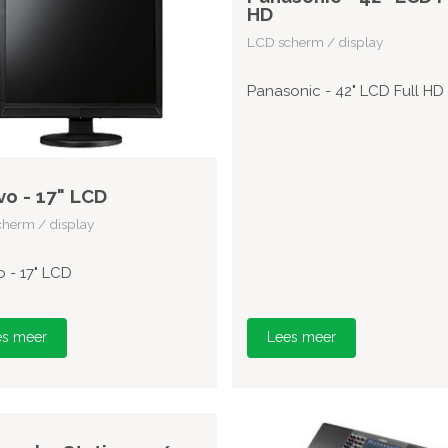
HD
LCD scherm / display
Panasonic - 42" LCD Full HD
o - 17" LCD
herm / display
 - 17" LCD
es meer
Lees meer