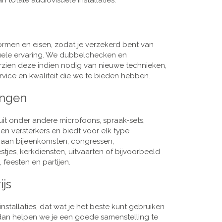
 totale audiovisuele installaties.
men en eisen, zodat je verzekerd bent van
suele ervaring. We dubbelchecken en
rzien deze indien nodig van nieuwe technieken,
vice en kwaliteit die we te bieden hebben.
ingen
it onder andere microfoons, spraak-sets,
n versterkers en biedt voor elk type
j aan bijeenkomsten, congressen,
es, kerkdiensten, uitvaarten of bijvoorbeeld
 feesten en partijen.
ijs
nstallaties, dat wat je het beste kunt gebruiken
, dan helpen we je een goede samenstelling te