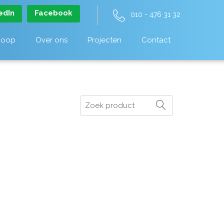
edIn
Facebook
010 - 476 31 32
koop
Over ons
Projecten
Contact
Zoeken