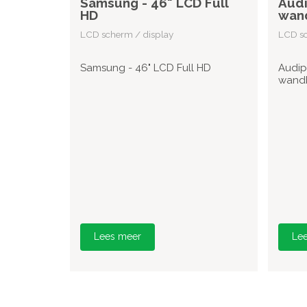
Samsung - 46" LCD Full
Audi
HD
wan
LCD scherm / display
LCD sc
Samsung - 46" LCD Full HD
Audip
wand
Lees meer
Le