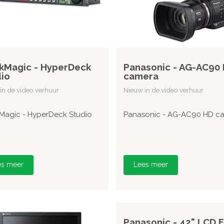
kMagic - HyperDeck
Panasonic - AG-AC90
io
camera
in de video verhuur
Nieuw in de video verhuur
Magic - HyperDeck Studio
Panasonic - AG-AC90 HD c
es meer
Lees meer
Panasonic - 42" LCD F