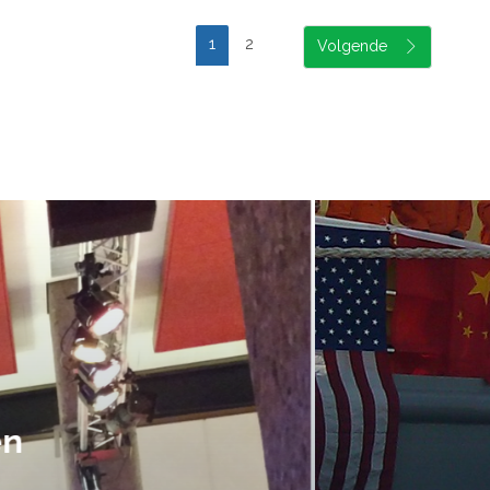
1
2
suele uitvoering van ons evene
handen gegeven en dat is een a