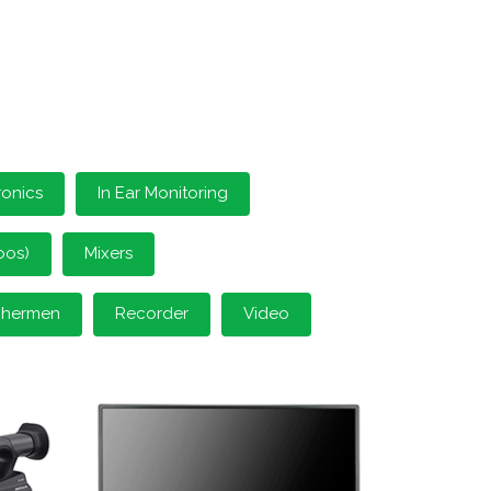
ronics
In Ear Monitoring
oos)
Mixers
schermen
Recorder
Video