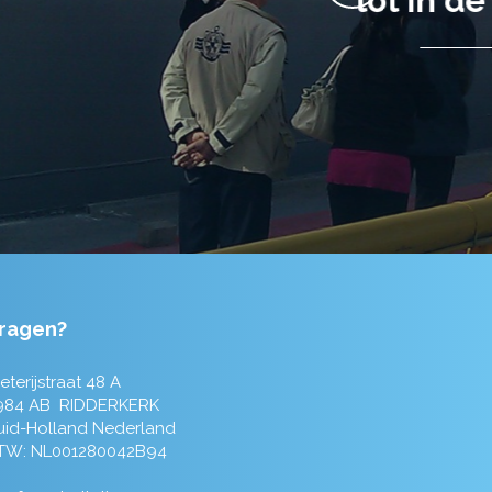
ragen?
eterijstraat 48 A
984 AB RIDDERKERK
uid-Holland Nederland
TW: NL001280042B94