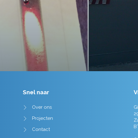
tot in de puntjes verzorgd.
Tim de Lange
Snel naar
V
Over ons
Gi
2
Projecten
Z
B
Contact