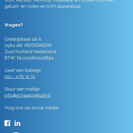
Voor verhuur, verkoop, installatie en onderhoud van
geluid- en video en licht apparatuur.
Vragen?
Gieterijstraat 48 A
2984 AB RIDDERKERK
Zuid-Holland Nederland
BTW: NL001280042B94
Geef een belletje:
010 - 476 31 32
Stuur een mailtje:
info@schaapgeluid.nl
Volg ons op social media: