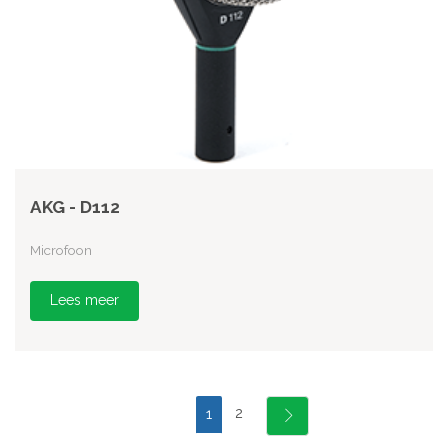
AKG - D112
Microfoon
Lees meer
2
1