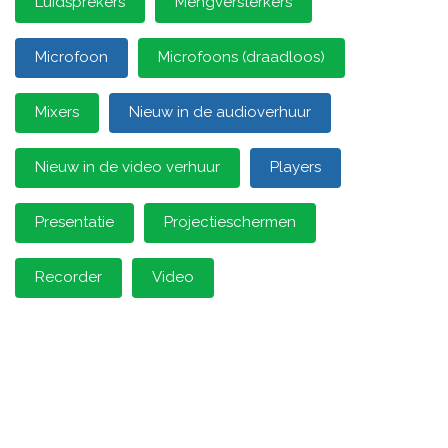
Luidsprekers
Mengversterkers
Microfoon
Microfoons (draadloos)
Mixers
Nieuw in de audioverhuur
Nieuw in de video verhuur
Players
Presentatie
Projectieschermen
Recorder
Video