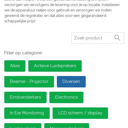
verzorgen we vervolgens de levering voor je op locatie, installeren
we de apparatuur netjes voor gebruik en verzorgen we indien
gewenst de registratie, en dat alles voor een gegarandeerd
schappelijke prijs!
Zoeken
Filter op categorie:
Alles
Actieve Luidsprekers
Beamer - Projector
Diversen
Eindversterkers
Electronics
In Ear Monitoring
LCD scherm / display