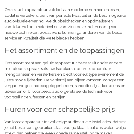
Onze audio apparatuur voldoet aan moderne normen en eisen,
zodat je verzekerd bent van perfecte kwaliteit en de best mogelijke
audiovisuele ervaring. We dubbelchecken en optimaliseren
voortdurend ons materieel en voorzien deze indien nodig van
nieuwe technieken, zodat we je kunnen garanderen van de beste
service en kwaliteit die we te bieden hebben.
Het assortiment en de toepassingen
Ons assortiment aan geluidsapparatuur bestaat uit onder andere
microfoons, spraak-sets, luidsprekers, opname apparatuur,
mengpanelen en versterkers en biedt voor elk type evenement de
juiste mogelijkheden. Denk hierbij aan bijeenkomsten, congressen,
vergaderingen, horecagelegenheden, schoolfeestjes, kerkdiensten,
uitvaarten of bijvoorbeeld audio gerelateerde techniek voor
voorstellingen, feesten en partijen.
Huren voor een schappelijke prijs
Van losse apparatuur tot volledige audiovisuele installaties, dat wat
je het beste kunt gebruiken staat voor je klaar. Laat ons weten wat je
zoekt, dan helpen we je een goede samenstelling te maken,