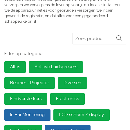
verzorgen we vervolgens de levering voor je op locatie, installeren
we de apparatuur netjes voor gebruik en verzorgen we indien
gewenst de registratie, en dat alles voor een gegarandeerd
schappelijke prijs!
Zoeken
Filter op categorie:
Alles
Actieve Luidsprekers
Beamer - Projector
Diversen
Eindversterkers
Electronics
In Ear Monitoring
LCD scherm / display