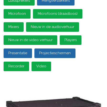
Luidsprekers
Mengversterkers
Microfoon
Microfoons (draadloos)
Mixers
Nieuw in de audioverhuur
Nieuw in de video verhuur
Players
Presentatie
Projectieschermen
Recorder
Video