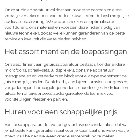
Onze audio apparatuur voldoet aan moderne normen en eisen,
zodat je verzekerd bent van perfecte kwaliteit en de best mogelijke
audiovisuele ervaring. We dubbelchecken en optimaliseren
voortdurend ons materieel en voorzien deze indien nodig van
nieuwe technieken, zodat we je kunnen garanderen van de beste
service en kwaliteit die we te bieden hebben.
Het assortiment en de toepassingen
Ons assortiment aan geluidsapparatuur bestaat uit onder andere
microfoons, spraak-sets, luidsprekers, opname apparatuur,
mengpanelen en versterkers en biedt voor elk type evenement de
juiste mogelijkheden. Denk hierbij aan bijeenkomsten, congressen,
vergaderingen, horecagelegenheden, schoolfeestjes, kerkdiensten,
uitvaarten of bijvoorbeeld audio gerelateerde techniek voor
voorstellingen, feesten en partijen.
Huren voor een schappelijke prijs
Van losse apparatuur tot volledige audiovisuele installaties, dat wat
je het beste kunt gebruiken staat voor je klaar. Laat ons weten wat je
zoekt, dan helpen we je een goede samenstelling te maken,