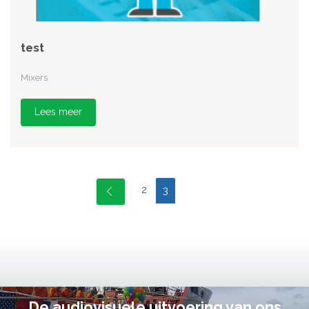
test
Mixers
Lees meer
2
3
De audiovisuele uitvoering van ons