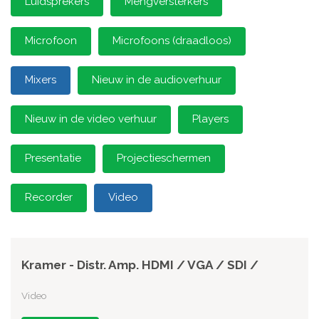
Luidsprekers
Mengversterkers
Microfoon
Microfoons (draadloos)
Mixers
Nieuw in de audioverhuur
Nieuw in de video verhuur
Players
Presentatie
Projectieschermen
Recorder
Video
Kramer - Distr. Amp. HDMI / VGA / SDI /
Video