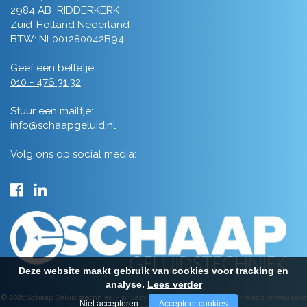
2984 AB RIDDERKERK
Zuid-Holland Nederland
BTW: NL001280042B94
Geef een belletje:
010 - 476 31 32
Stuur een mailtje:
info@schaapgeluid.nl
Volg ons op social media:
Deze website maakt gebruik van cookies voor tracking en
analyse.
Lees verder
© 2026 Schaap Geluidstechniek -
privacy
-
algemene voorwaarden
-
Website realisatie
Niet accepteren
Accepteer cookies