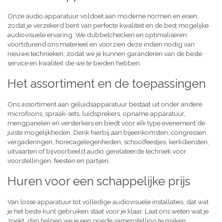
Onze audio apparatuur voldoet aan moderne normen en eisen,
zodat je verzekerd bent van perfecte kwaliteit en de best mogelijke
audiovisuele ervaring. We dubbelchecken en optimaliseren
voortdurend ons materieel en voorzien deze indien nodig van
nieuwe technieken, zodat we je kunnen garanderen van de beste
service en kwaliteit die we te bieden hebben.
Het assortiment en de toepassingen
Ons assortiment aan geluidsapparatuur bestaat uit onder andere
microfoons, spraak-sets, luidsprekers, opname apparatuur,
mengpanelen en versterkers en biedt voor elk type evenement de
juiste mogelijkheden. Denk hierbij aan bijeenkomsten, congressen,
vergaderingen, horecagelegenheden, schoolfeestjes, kerkdiensten,
uitvaarten of bijvoorbeeld audio gerelateerde techniek voor
voorstellingen, feesten en partijen.
Huren voor een schappelijke prijs
Van losse apparatuur tot volledige audiovisuele installaties, dat wat
je het beste kunt gebruiken staat voor je klaar. Laat ons weten wat je
zoekt, dan helpen we je een goede samenstelling te maken,