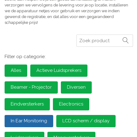
verzorgen we vervolgens de levering voor je op locatie, installeren
we de apparatuur netjes voor gebruik en verzorgen we indien
gewenst de registratie, en dat alles voor een gegarandeerd
schappelijke prijs!
Zoeken
Filter op categorie:
Alles
Actieve Luidsprekers
Beamer - Projector
Diversen
Eindversterkers
Electronics
In Ear Monitoring
LCD scherm / display