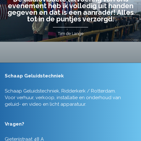
evenement heb ik volledig uit handen
gegeven en dat is een aanrader! Alles
tot in de puntjes verzorgd.
Tim de Lange
Schaap Geluidstechniek
Schaap Geluidstechniek, Ridderkerk / Rotterdam.
Voor verhuur, verkoop, installatie en onderhoud van
geluid- en video en licht apparatuur.
Vragen?
Gieterijstraat 48 A