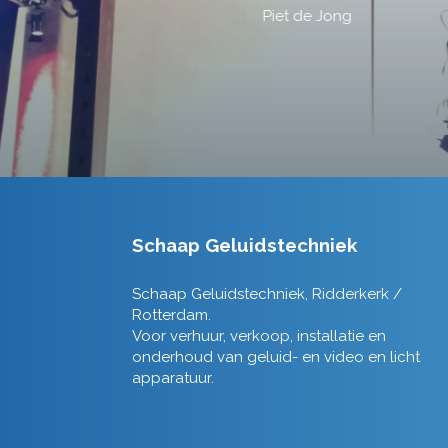
Schaap Geluidstechniek
Schaap Geluidstechniek, Ridderkerk /
Rotterdam.
Voor verhuur, verkoop, installatie en
onderhoud van geluid- en video en licht
apparatuur.