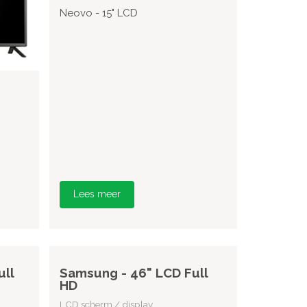
Neovo - 15" LCD
Lees meer
ull
Samsung - 46" LCD Full
HD
LCD scherm / display