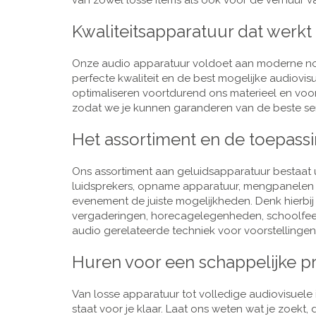
van zowel losse items als ook voor de verhuur van
Kwaliteitsapparatuur dat werkt
Onze audio apparatuur voldoet aan moderne nor
perfecte kwaliteit en de best mogelijke audiovi
optimaliseren voortdurend ons materieel en voo
zodat we je kunnen garanderen van de beste ser
Het assortiment en de toepass
Ons assortiment aan geluidsapparatuur bestaat u
luidsprekers, opname apparatuur, mengpanelen e
evenement de juiste mogelijkheden. Denk hierbi
vergaderingen, horecagelegenheden, schoolfeestj
audio gerelateerde techniek voor voorstellingen,
Huren voor een schappelijke pr
Van losse apparatuur tot volledige audiovisuele i
staat voor je klaar. Laat ons weten wat je zoekt