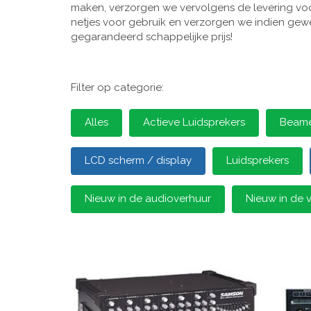
maken, verzorgen we vervolgens de levering voor
netjes voor gebruik en verzorgen we indien gewen
gegarandeerd schappelijke prijs!
Filter op categorie:
Alles
Actieve Luidsprekers
Beamer
LCD scherm / display
Luidsprekers
Nieuw in de audioverhuur
Nieuw in de 