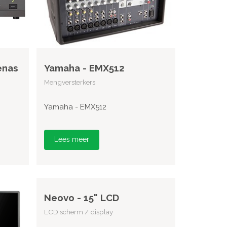
enas
Yamaha - EMX512
Mengversterkers
Yamaha - EMX512
Lees meer
Neovo - 15" LCD
LCD scherm / display