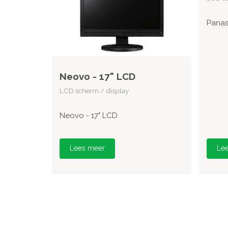
Panas
Neovo - 17" LCD
LCD scherm / display
Neovo - 17" LCD
Lees meer
Le