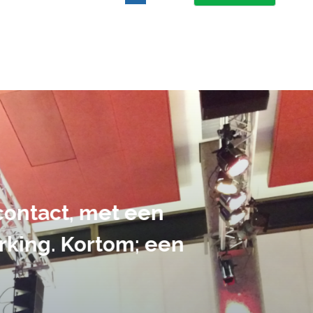
suele uitvoering van ons evene
handen gegeven en dat is een a
tot in de puntjes verzorgd.