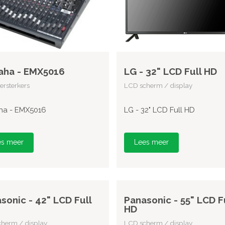
aha - EMX5016
LG - 32" LCD Full HD
rsterkers
LCD scherm / display
a - EMX5016
LG - 32" LCD Full HD
es meer
Lees meer
sonic - 42" LCD Full
Panasonic - 55" LCD F
HD
herm / display
LCD scherm / display