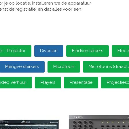
 je op locatie, installeren we de apparatuur
st de registratie, en dat alles voor een
 - Projector
Diversen
Eindversterkers
Elect
Mengversterkers
Microfoon
Microfoons (draadl
video verhuur
Players
Presentatie
Projectie