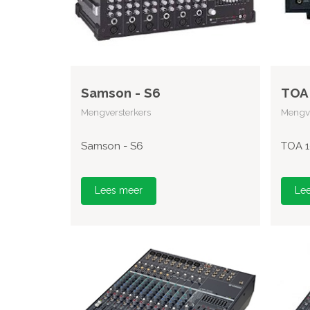
Samson - S6
TOA 
Mengversterkers
Mengve
Samson - S6
TOA 1
Lees meer
Le