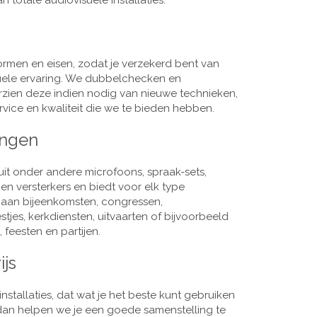
 totale audiovisuele installaties.
men en eisen, zodat je verzekerd bent van
suele ervaring. We dubbelchecken en
rzien deze indien nodig van nieuwe technieken,
vice en kwaliteit die we te bieden hebben.
ingen
it onder andere microfoons, spraak-sets,
n versterkers en biedt voor elk type
j aan bijeenkomsten, congressen,
es, kerkdiensten, uitvaarten of bijvoorbeeld
 feesten en partijen.
ijs
nstallaties, dat wat je het beste kunt gebruiken
, dan helpen we je een goede samenstelling te