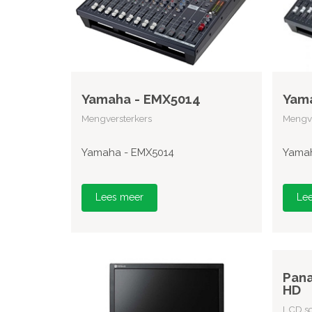
Yamaha - EMX5014
Yam
Mengversterkers
Mengve
Yamaha - EMX5014
Yamah
Lees meer
Le
Pana
HD
LCD sc