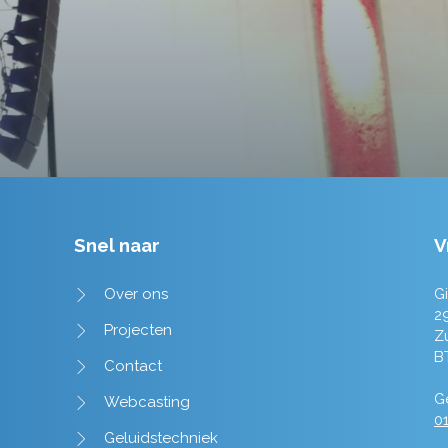
Tim de Lange
Snel naar
V
Over ons
Gi
2
Projecten
Z
B
Contact
Ge
Webcasting
01
Geluidstechniek