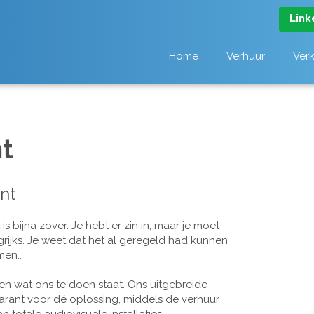
Link
Home
Verhuur
Ver
t
nt
 bijna zover. Je hebt er zin in, maar je moet
grijks. Je weet dat het al geregeld had kunnen
men..
n wat ons te doen staat. Ons uitgebreide
arant voor dé oplossing, middels de verhuur