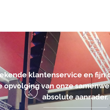
De audiovi
volledig uit 