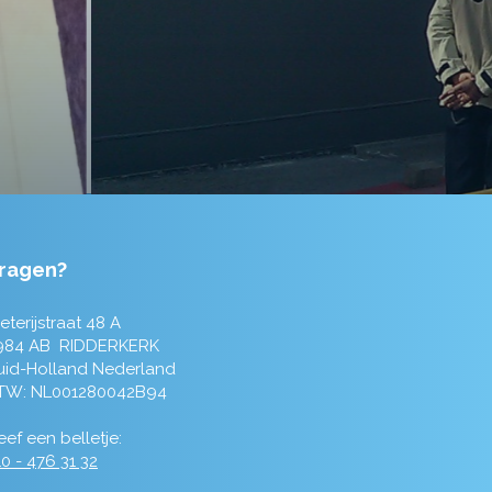
ragen?
eterijstraat 48 A
984 AB RIDDERKERK
uid-Holland Nederland
TW: NL001280042B94
ef een belletje:
0 - 476 31 32