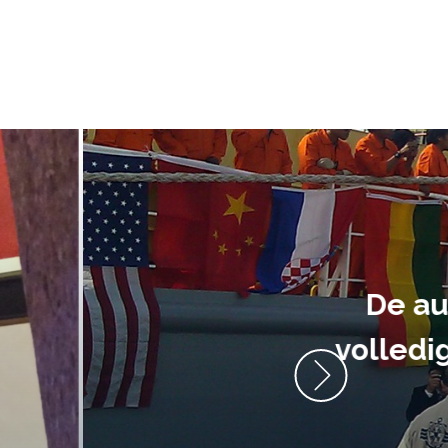
ment heb ik
anrader! Alles