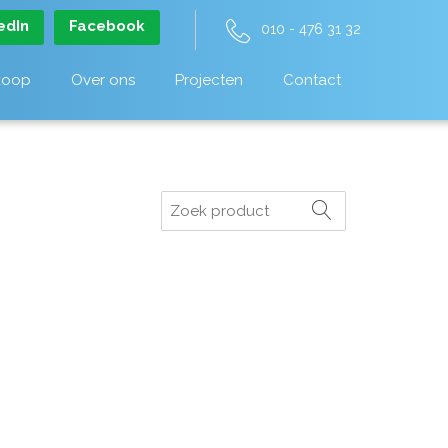
edIn
Facebook
010 - 476 31 32
koop
Over ons
Projecten
Contact
Zoeken