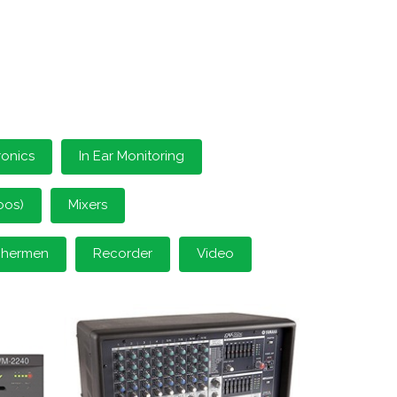
ronics
In Ear Monitoring
oos)
Mixers
schermen
Recorder
Video