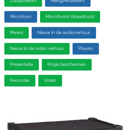
Luidsprekers
Mengversterkers
Microfoon
Microfoons (draadloos)
Mixers
Nieuw in de audioverhuur
Nieuw in de video verhuur
Players
Presentatie
Projectieschermen
Recorder
Video