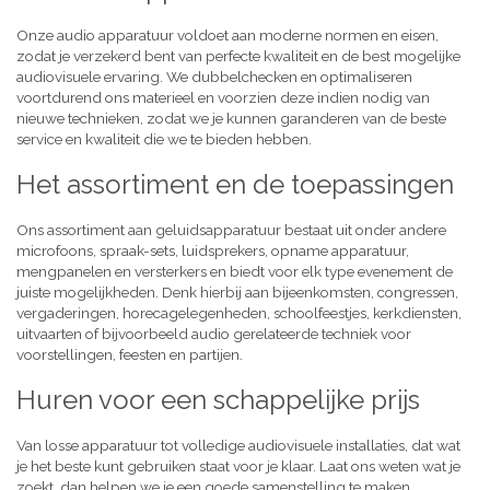
Onze audio apparatuur voldoet aan moderne normen en eisen,
zodat je verzekerd bent van perfecte kwaliteit en de best mogelijke
audiovisuele ervaring. We dubbelchecken en optimaliseren
voortdurend ons materieel en voorzien deze indien nodig van
nieuwe technieken, zodat we je kunnen garanderen van de beste
service en kwaliteit die we te bieden hebben.
Het assortiment en de toepassingen
Ons assortiment aan geluidsapparatuur bestaat uit onder andere
microfoons, spraak-sets, luidsprekers, opname apparatuur,
mengpanelen en versterkers en biedt voor elk type evenement de
juiste mogelijkheden. Denk hierbij aan bijeenkomsten, congressen,
vergaderingen, horecagelegenheden, schoolfeestjes, kerkdiensten,
uitvaarten of bijvoorbeeld audio gerelateerde techniek voor
voorstellingen, feesten en partijen.
Huren voor een schappelijke prijs
Van losse apparatuur tot volledige audiovisuele installaties, dat wat
je het beste kunt gebruiken staat voor je klaar. Laat ons weten wat je
zoekt, dan helpen we je een goede samenstelling te maken,