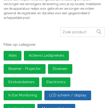
verzorgen we vervolgens de levering voor je op locatie, installeren
we de apparatuur netjes voor gebruik en verzorgen we indien
gewenst de registratie, en dat alles voor een gegarandeerd
schappelijke prijs!
Zoeken
Filter op categorie:
Alles
Actieve Luidsprekers
Beamer - Projector
Diversen
Eindversterkers
Electronics
In Ear Monitoring
LCD scherm / display