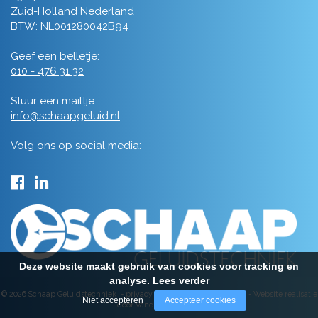
Zuid-Holland Nederland
BTW: NL001280042B94
Geef een belletje:
010 - 476 31 32
Stuur een mailtje:
info@schaapgeluid.nl
Volg ons op social media:
Deze website maakt gebruik van cookies voor tracking en
analyse.
Lees verder
© 2026 Schaap Geluidstechniek -
privacy
-
algemene voorwaarden
-
Website realisatie
Niet accepteren
Accepteer cookies
door Vanderperk Groep