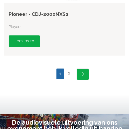
Pioneer - CDJ-2000NXS2
Players
Lees meer
2
1
De audiovisuele uitvoering van ons
evenement heb ik volledig uit handen