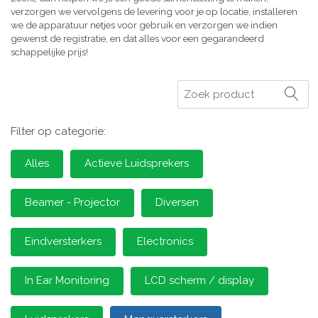
verzorgen we vervolgens de levering voor je op locatie, installeren
we de apparatuur netjes voor gebruik en verzorgen we indien
gewenst de registratie, en dat alles voor een gegarandeerd
schappelijke prijs!
Zoeken
Filter op categorie:
Alles
Actieve Luidsprekers
Beamer - Projector
Diversen
Eindversterkers
Electronics
In Ear Monitoring
LCD scherm / display