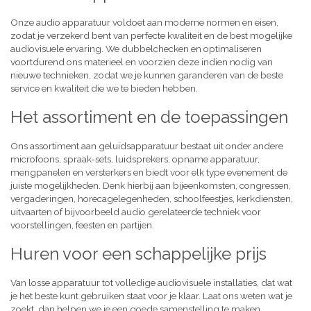
Onze audio apparatuur voldoet aan moderne normen en eisen,
zodat je verzekerd bent van perfecte kwaliteit en de best mogelijke
audiovisuele ervaring. We dubbelchecken en optimaliseren
voortdurend ons materieel en voorzien deze indien nodig van
nieuwe technieken, zodat we je kunnen garanderen van de beste
service en kwaliteit die we te bieden hebben.
Het assortiment en de toepassingen
Ons assortiment aan geluidsapparatuur bestaat uit onder andere
microfoons, spraak-sets, luidsprekers, opname apparatuur,
mengpanelen en versterkers en biedt voor elk type evenement de
juiste mogelijkheden. Denk hierbij aan bijeenkomsten, congressen,
vergaderingen, horecagelegenheden, schoolfeestjes, kerkdiensten,
uitvaarten of bijvoorbeeld audio gerelateerde techniek voor
voorstellingen, feesten en partijen.
Huren voor een schappelijke prijs
Van losse apparatuur tot volledige audiovisuele installaties, dat wat
je het beste kunt gebruiken staat voor je klaar. Laat ons weten wat je
zoekt, dan helpen we je een goede samenstelling te maken,