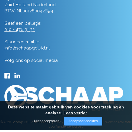
Zuid-Holland Nederland
BTW: NL001280042B94
Geef een belletje:
010 - 476 31 32
Stuur een mailtje:
info@schaapgeluid.nl
Volg ons op social media:
Deze website maakt gebruik van cookies voor tracking en
analyse.
Lees verder
Niet accepteren
Accepteer cookies
© 2026 Schaap Geluidstechniek -
privacy
-
algemene voorwaarden
-
Website realisatie
door Vanderperk Groep