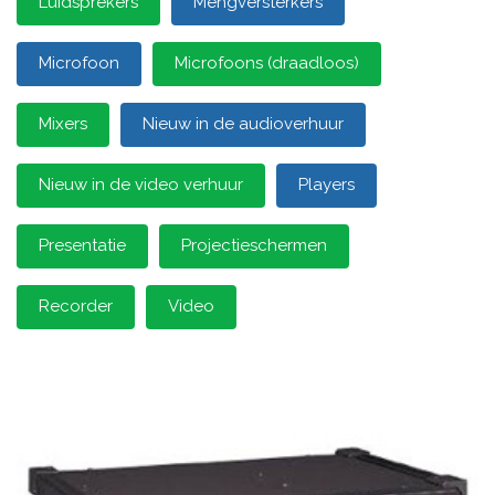
Luidsprekers
Mengversterkers
Microfoon
Microfoons (draadloos)
Mixers
Nieuw in de audioverhuur
Nieuw in de video verhuur
Players
Presentatie
Projectieschermen
Recorder
Video