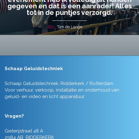
en en dat is een aanrader! Alles
Zonde
tot in de puntjes verzorgd.
Tim de Lange
Schaap Geluidstechniek
Schaap Geluidstechniek, Ridderkerk / Rotterdam.
Voor verhuur, verkoop, installatie en onderhoud van
geluid- en video en licht apparatuur.
Vragen?
Gieterijstraat 48 A
2984 AB RIDDERKERK