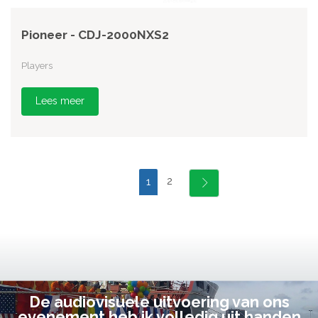
Pioneer - CDJ-2000NXS2
Players
Lees meer
2
1
De audiovisuele uitvoering van ons
evenement heb ik volledig uit handen