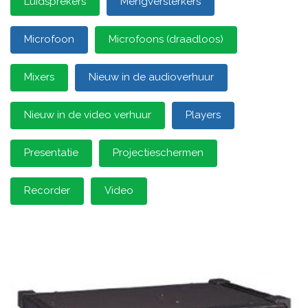
Luidsprekers
Mengversterkers
Microfoon
Microfoons (draadloos)
Mixers
Nieuw in de audioverhuur
Nieuw in de video verhuur
Players
Presentatie
Projectieschermen
Recorder
Video