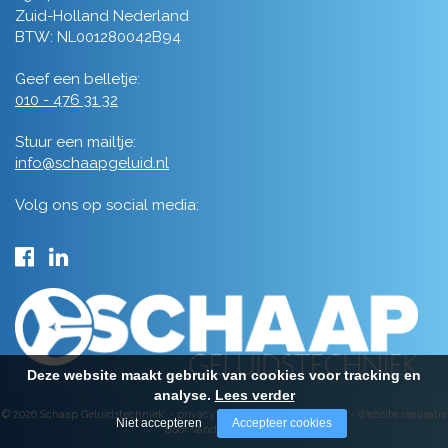
Zuid-Holland Nederland
BTW: NL001280042B94
Geef een belletje:
010 - 476 31 32
Stuur een mailtje:
info@schaapgeluid.nl
Volg ons op social media:
Deze website maakt gebruik van cookies voor tracking en
analyse.
Lees verder
© 2026 Schaap Geluidstechniek -
privacy
-
algemene voorwaarden
-
Website realisatie
Niet accepteren
Accepteer cookies
door Vanderperk Groep