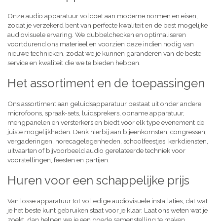
Onze audio apparatuur voldoet aan moderne normen en eisen,
zodat je verzekerd bent van perfecte kwaliteit en de best mogelijke
audiovisuele ervaring. We dubbelchecken en optimaliseren
voortdurend ons materieel en voorzien deze indien nodig van
nieuwe technieken, zodat we je kunnen garanderen van de beste
service en kwaliteit die we te bieden hebben.
Het assortiment en de toepassingen
Ons assortiment aan geluidsapparatuur bestaat uit onder andere
microfoons, spraak-sets, luidsprekers, opname apparatuur,
mengpanelen en versterkers en biedt voor elk type evenement de
juiste mogelijkheden. Denk hierbij aan bijeenkomsten, congressen,
vergaderingen, horecagelegenheden, schoolfeestjes, kerkdiensten,
uitvaarten of bijvoorbeeld audio gerelateerde techniek voor
voorstellingen, feesten en partijen.
Huren voor een schappelijke prijs
Van losse apparatuur tot volledige audiovisuele installaties, dat wat
je het beste kunt gebruiken staat voor je klaar. Laat ons weten wat je
zoekt, dan helpen we je een goede samenstelling te maken,