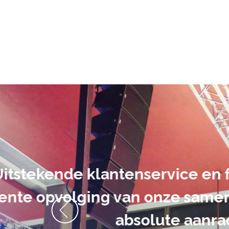
De audiovi
volledig uit 