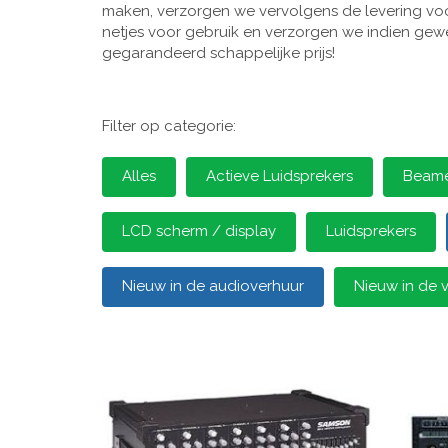
maken, verzorgen we vervolgens de levering voor
netjes voor gebruik en verzorgen we indien gewen
gegarandeerd schappelijke prijs!
Filter op categorie:
Alles
Actieve Luidsprekers
Beamer
LCD scherm / display
Luidsprekers
Nieuw in de audioverhuur
Nieuw in de 