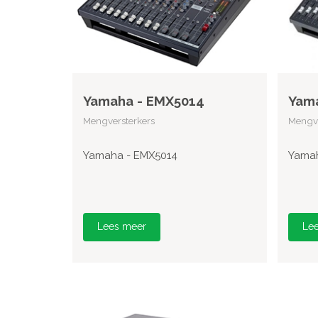
Yamaha - EMX5014
Yam
Mengversterkers
Mengve
Yamaha - EMX5014
Yamah
Lees meer
Le