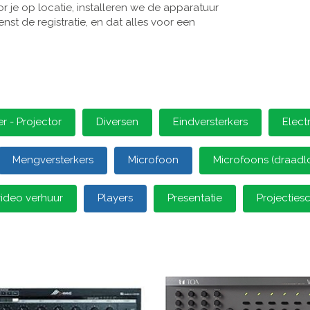
 je op locatie, installeren we de apparatuur
st de registratie, en dat alles voor een
 - Projector
Diversen
Eindversterkers
Elect
Mengversterkers
Microfoon
Microfoons (draadl
video verhuur
Players
Presentatie
Projectie