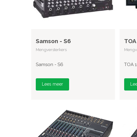
Samson - S6
TOA 
Mengversterkers
Mengve
Samson - S6
TOA 1
Lees meer
Le