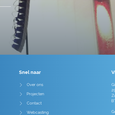
Tim de Lange
Snel naar
V
Over ons
Gi
2
Projecten
Z
B
Contact
Ge
Webcasting