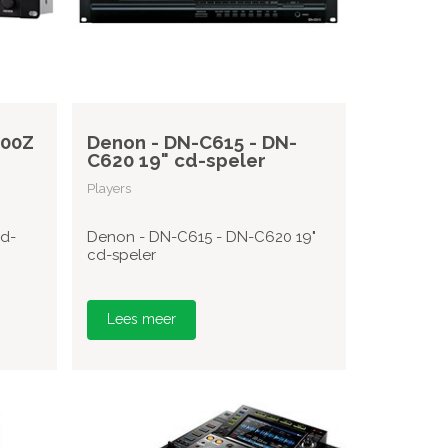
300Z
Denon - DN-C615 - DN-
C620 19" cd-speler
Players
d-
Denon - DN-C615 - DN-C620 19"
cd-speler
Lees meer