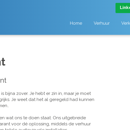
Link
Home
Verhuur
Ver
t
nt
 bijna zover. Je hebt er zin in, maar je moet
grijks. Je weet dat het al geregeld had kunnen
men..
n wat ons te doen staat. Ons uitgebreide
arant voor dé oplossing, middels de verhuur