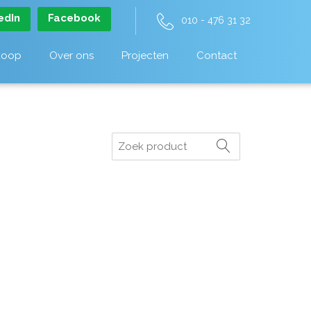
edIn
Facebook
010 - 476 31 32
koop
Over ons
Projecten
Contact
Zoeken