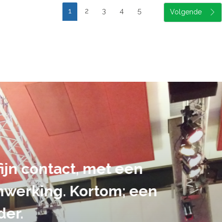
1
2
3
4
5
suele uitvoering van ons evene
handen gegeven en dat is een a
tot in de puntjes verzorgd.