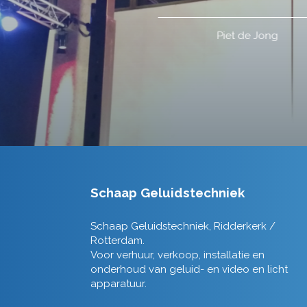
Schaap Geluidstechniek
Schaap Geluidstechniek, Ridderkerk /
Rotterdam.
Voor verhuur, verkoop, installatie en
onderhoud van geluid- en video en licht
apparatuur.