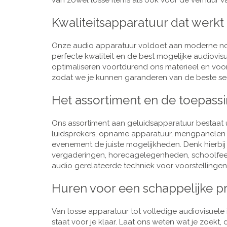
van zowel losse items als ook voor de verhuur van
Kwaliteitsapparatuur dat werkt
Onze audio apparatuur voldoet aan moderne nor
perfecte kwaliteit en de best mogelijke audiovi
optimaliseren voortdurend ons materieel en voo
zodat we je kunnen garanderen van de beste ser
Het assortiment en de toepass
Ons assortiment aan geluidsapparatuur bestaat u
luidsprekers, opname apparatuur, mengpanelen e
evenement de juiste mogelijkheden. Denk hierbi
vergaderingen, horecagelegenheden, schoolfeestj
audio gerelateerde techniek voor voorstellingen,
Huren voor een schappelijke pr
Van losse apparatuur tot volledige audiovisuele i
staat voor je klaar. Laat ons weten wat je zoekt