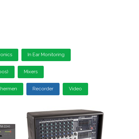
ronics
In Ear Monitoring
oos)
Mixers
schermen
Recorder
Video