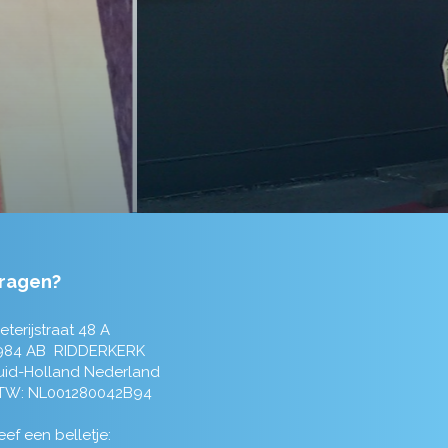
ragen?
eterijstraat 48 A
984 AB RIDDERKERK
uid-Holland Nederland
TW: NL001280042B94
ef een belletje: