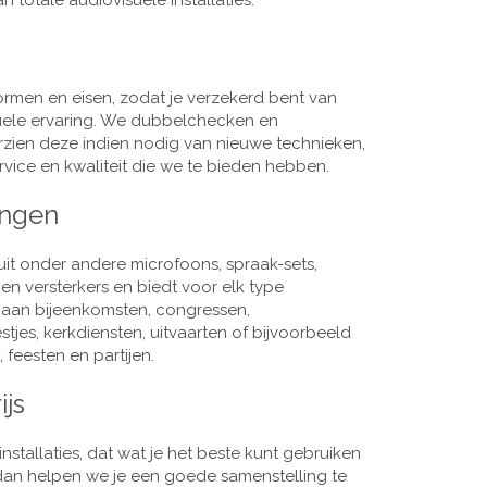
 totale audiovisuele installaties.
men en eisen, zodat je verzekerd bent van
suele ervaring. We dubbelchecken en
rzien deze indien nodig van nieuwe technieken,
vice en kwaliteit die we te bieden hebben.
ingen
it onder andere microfoons, spraak-sets,
n versterkers en biedt voor elk type
j aan bijeenkomsten, congressen,
es, kerkdiensten, uitvaarten of bijvoorbeeld
 feesten en partijen.
ijs
nstallaties, dat wat je het beste kunt gebruiken
, dan helpen we je een goede samenstelling te