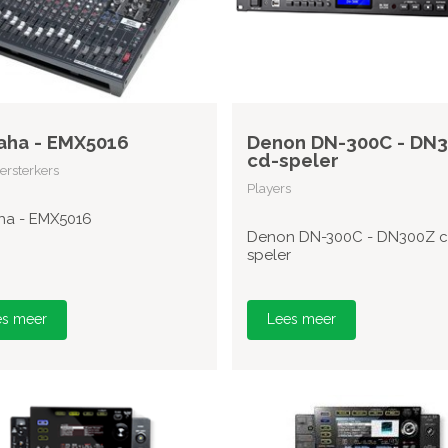
aha - EMX5016
Denon DN-300C - DN
cd-speler
rsterkers
Players
a - EMX5016
Denon DN-300C - DN300Z c
speler
es meer
Lees meer