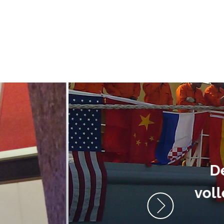
ment heb ik
anrader! Alles