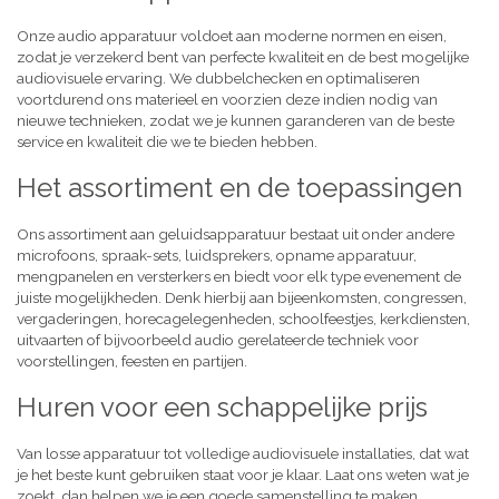
Onze audio apparatuur voldoet aan moderne normen en eisen,
zodat je verzekerd bent van perfecte kwaliteit en de best mogelijke
audiovisuele ervaring. We dubbelchecken en optimaliseren
voortdurend ons materieel en voorzien deze indien nodig van
nieuwe technieken, zodat we je kunnen garanderen van de beste
service en kwaliteit die we te bieden hebben.
Het assortiment en de toepassingen
Ons assortiment aan geluidsapparatuur bestaat uit onder andere
microfoons, spraak-sets, luidsprekers, opname apparatuur,
mengpanelen en versterkers en biedt voor elk type evenement de
juiste mogelijkheden. Denk hierbij aan bijeenkomsten, congressen,
vergaderingen, horecagelegenheden, schoolfeestjes, kerkdiensten,
uitvaarten of bijvoorbeeld audio gerelateerde techniek voor
voorstellingen, feesten en partijen.
Huren voor een schappelijke prijs
Van losse apparatuur tot volledige audiovisuele installaties, dat wat
je het beste kunt gebruiken staat voor je klaar. Laat ons weten wat je
zoekt, dan helpen we je een goede samenstelling te maken,