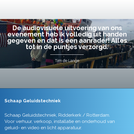
De audiovisuele uitvoering van ons
evenement heb ik volledig uit handen
gegeven en dat is een aanrader! Alles
tot in de puntjes verzorgd.
Tim de Lange
Schaap Geluidstechniek
Schaap Geluidstechniek, Ridderkerk / Rotterdam.
Voor verhuur, verkoop, installatie en onderhoud van
geluid- en video en licht apparatuur.