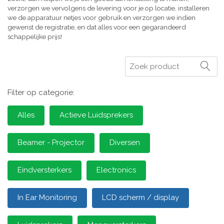
verzorgen we vervolgens de levering voor je op locatie, installeren
we de apparatuur netjes voor gebruik en verzorgen we indien
gewenst de registratie, en dat alles voor een gegarandeerd
schappelijke prijs!
Zoeken
Filter op categorie:
Alles
Actieve Luidsprekers
Beamer - Projector
Diversen
Eindversterkers
Electronics
In Ear Monitoring
LCD scherm / display