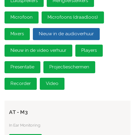
Luidsprekers
Mengversterkers
Microfoon
Microfoons (draadloos)
Mixers
Nieuw in de audioverhuur
Nieuw in de video verhuur
Players
Presentatie
Projectieschermen
Recorder
Video
AT - M3
In Ear Monitoring